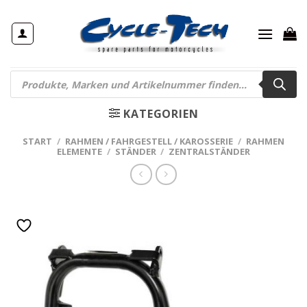
Zum
Inhalt
springen
Products
search
KATEGORIEN
START
/
RAHMEN / FAHRGESTELL / KAROSSERIE
/
RAHMEN
ELEMENTE
/
STÄNDER
/
ZENTRALSTÄNDER