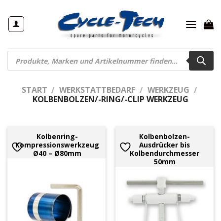
Zum
Inhalt
springen
Products
search
START
/
WERKSTATTBEDARF
/
WERKZEUG
/
KOLBENBOLZEN/-RING/-CLIP WERKZEUG
Kolbenring-
Kolbenbolzen-
Kompressionswerkzeug
Ausdrücker bis
Ø40 – Ø80mm
Kolbendurchmesser
50mm