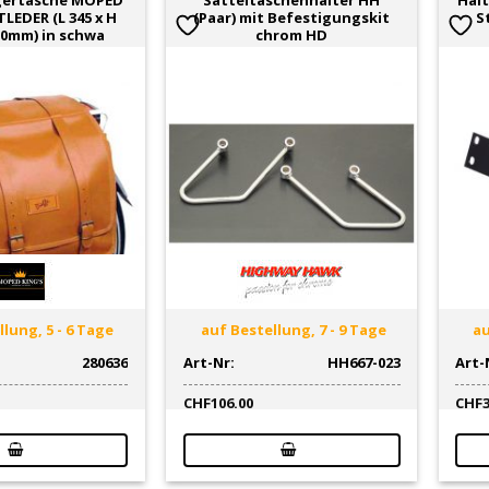
gertasche MOPED
Satteltaschenhalter HH
Halt
LEDER (L 345 x H
(Paar) mit Befestigungskit
S
120mm) in schwa
chrom HD
lung, 5 - 6 Tage
auf Bestellung, 7 - 9 Tage
au
280636
Art-Nr:
HH667-023
Art-
CHF
106.00
CHF