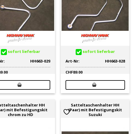
sofort lieferbar
sofort lieferbar
Nr:
HH663-029
Art-Nr:
HH663-028
89.00
CHF
89.00
atteltaschenhalter HH
Satteltaschenhalter HH
ar) mit Befestigungskit
(Paar) mit Befestigungskit
chrom zu HD
Suzuki