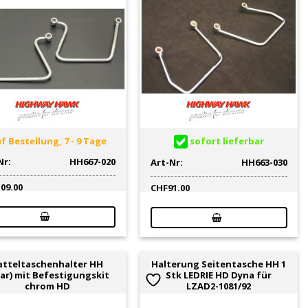
f Bestellung, 7 - 9 Tage
sofort lieferbar
Nr:
HH667-020
Art-Nr:
HH663-030
109.00
CHF
91.00
atteltaschenhalter HH
Halterung Seitentasche HH 1
ar) mit Befestigungskit
Stk LEDRIE HD Dyna für
chrom HD
LZAD2-1081/92