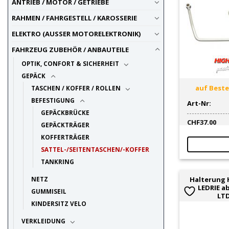
ANTRIEB / MOTOR / GETRIEBE
RAHMEN / FAHRGESTELL / KAROSSERIE
ELEKTRO (AUSSER MOTORELEKTRONIK)
FAHRZEUG ZUBEHÖR / ANBAUTEILE
OPTIK, CONFORT & SICHERHEIT
GEPÄCK
auf Bestel
TASCHEN / KOFFER / ROLLEN
BEFESTIGUNG
Art-Nr:
GEPÄCKBRÜCKE
CHF
37.00
GEPÄCKTRÄGER
KOFFERTRÄGER
SATTEL-/SEITENTASCHEN/-KOFFER
TANKRING
NETZ
Halterung H
LEDRIE a
GUMMISEIL
LTD
KINDERSITZ VELO
VERKLEIDUNG