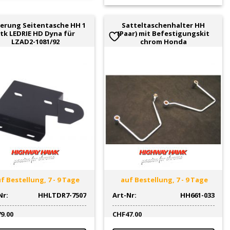
erung Seitentasche HH 1
Satteltaschenhalter HH
tk LEDRIE HD Dyna für
(Paar) mit Befestigungskit
LZAD2-1081/92
chrom Honda
f Bestellung, 7 - 9 Tage
auf Bestellung, 7 - 9 Tage
Nr:
HHLTDR7-7507
Art-Nr:
HH661-033
79.00
CHF
47.00