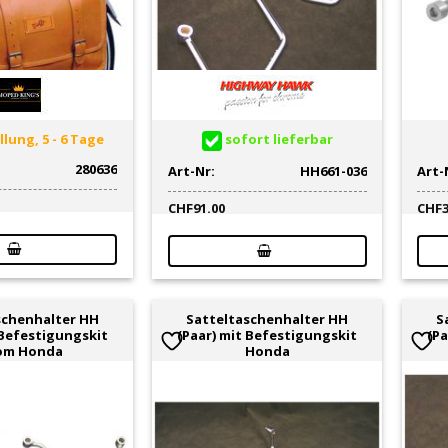
lung, 5 - 6 Tage
sofort lieferbar
280636
Art-Nr:
HH661-036
Art-
CHF
91.00
CHF
schenhalter HH
Satteltaschenhalter HH
S
 Befestigungskit
(Paar) mit Befestigungskit
(Pa
om Honda
Honda