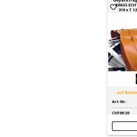
Gepäckträ
KINGS ECHT
310 x T 
auf Bestel
Art-Nr:
CHF
99.50