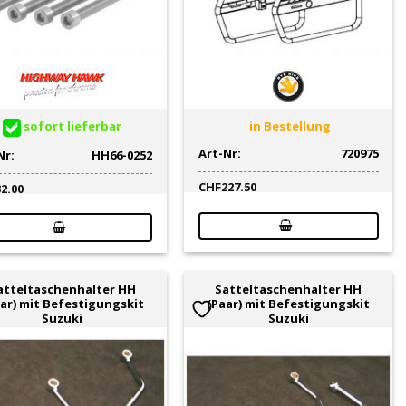
sofort lieferbar
in Bestellung
Art-Nr:
720975
Nr:
HH66-0252
CHF
227.50
32.00
atteltaschenhalter HH
Satteltaschenhalter HH
ar) mit Befestigungskit
(Paar) mit Befestigungskit
Suzuki
Suzuki