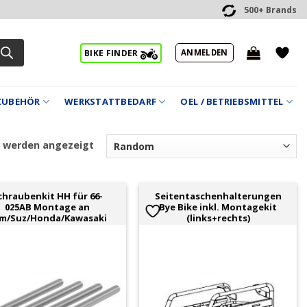
500+ Brands
ANMELDEN
BIKE FINDER
ZUBEHÖR
WERKSTATTBEDARF
OEL / BETRIEBSMITTEL
3 werden angezeigt
chraubenkit HH für 66-
Seitentaschenhalterungen
025AB Montage an
Bye Bike inkl. Montagekit
m/Suz/Honda/Kawasaki
(links+rechts)