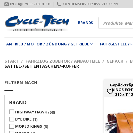
Zum
INFO@CYCLE-TECH.CH
KUNDENSERVICE: 055 211 11 11
Inhalt
springen
Products
BRANDS
search
ANTRIEB / MOTOR / ZÜNDUNG / GETRIEBE
FAHRGESTELL /
START
/
FAHRZEUG ZUBEHÖR / ANBAUTEILE
/
GEPÄCK
/
B
SATTEL-/SEITENTASCHEN/-KOFFER
FILTERN NACH
Gepäckträ
KINGS ECHT
310 x T 
BRAND
HIGHWAY HAWK
58
BYE BIKE
1
MOPED KINGS
3