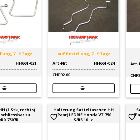
lung, 7 - 9 Tage
auf Bestellung, 7 - 9 Tage
HH661-021
Art-Nr:
HH661-024
Art-
CHF
92.00
CHF
H (1 Stk, rechts)
Halterung Satteltaschen HH
S
bschliessbar zu
(Paar) LEDRIE Honda VT 750
(Pa
R0-7507R
S/RS 10 ->