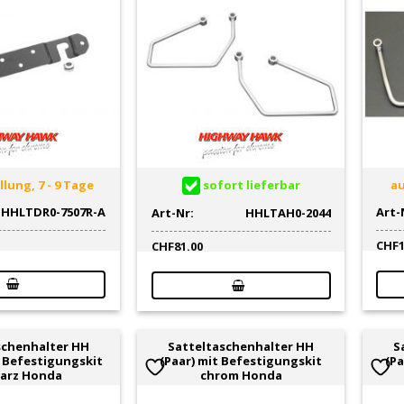
lung, 7 - 9 Tage
sofort lieferbar
au
HHLTDR0-7507R-A
Art-
Art-Nr:
HHLTAH0-2044
CHF
CHF
81.00
schenhalter HH
Satteltaschenhalter HH
S
 Befestigungskit
(Paar) mit Befestigungskit
(Pa
arz Honda
chrom Honda