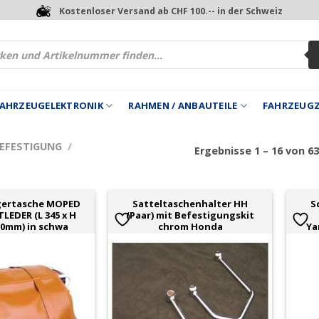
Kostenloser Versand ab CHF 100.-- in der Schweiz
 FAHRZEUGELEKTRONIK
RAHMEN / ANBAUTEILE
FAHRZEUG
EFESTIGUNG
/
Ergebnisse 1 – 16 von 6
gertasche MOPED
Satteltaschenhalter HH
S
LEDER (L 345 x H
(Paar) mit Befestigungskit
120mm) in schwa
chrom Honda
Ya