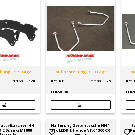
lung, 7 - 9 Tage
auf Bestellung, 7 - 9 Tage
au
HH661-037A
Art-Nr:
HH661-028
Art-
CHF
91.00
CHF
Satteltaschen HH
Halterung Seitentasche HH 1
S
RIE Suzuki M1800
Stk LEDRIE Honda VTX 1300 CX
(Pa
dr/Boule
2012 ->