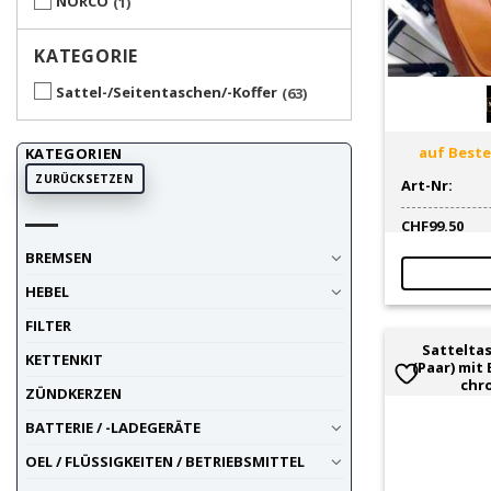
NORCO
1
KATEGORIE
Sattel-/Seitentaschen/-Koffer
63
auf Bestel
KATEGORIEN
ZURÜCKSETZEN
Art-Nr:
CHF
99.50
BREMSEN
HEBEL
FILTER
Sattelta
KETTENKIT
(Paar) mit
chr
ZÜNDKERZEN
BATTERIE / -LADEGERÄTE
OEL / FLÜSSIGKEITEN / BETRIEBSMITTEL