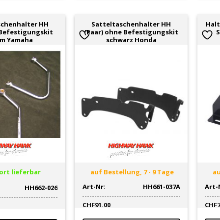
schenhalter HH
Satteltaschenhalter HH
Halt
 Befestigungskit
(Paar) ohne Befestigungskit
S
om Yamaha
schwarz Honda
rt lieferbar
auf Bestellung, 7 - 9 Tage
au
Art-Nr:
HH661-037A
Art-
HH662-026
CHF
91.00
CHF