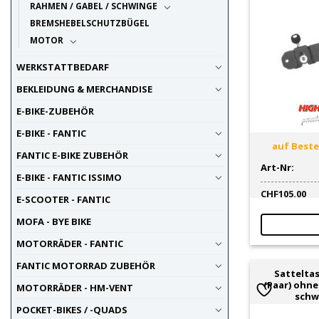
RAHMEN / GABEL / SCHWINGE
BREMSHEBELSCHUTZBÜGEL
MOTOR
WERKSTATTBEDARF
BEKLEIDUNG & MERCHANDISE
E-BIKE-ZUBEHÖR
E-BIKE - FANTIC
auf Bestel
FANTIC E-BIKE ZUBEHÖR
Art-Nr:
E-BIKE - FANTIC ISSIMO
CHF
105.00
E-SCOOTER - FANTIC
MOFA - BYE BIKE
MOTORRÄDER - FANTIC
FANTIC MOTORRAD ZUBEHÖR
Sattelta
(Paar) ohne
MOTORRÄDER - HM-VENT
schw
POCKET-BIKES / -QUADS