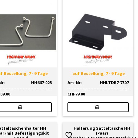
f Bestellung, 7 - 9 Tage
auf Bestellung, 7 - 9 Tage
Nr:
HH667-025
Art-Nr:
HHLTDR7-7507
109.00
CHF
79.00
atteltaschenhalter HH
Halterung Satteltasche HH
ar) mit Befestigungskit
(Paar)
Suzuki
Yamaha/Suz/Honda/Kawasaki/HD