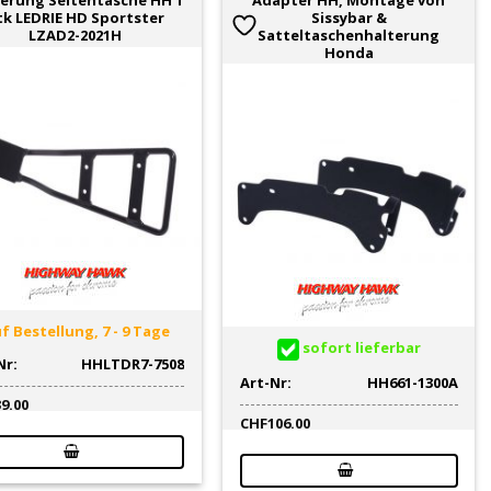
erung Seitentasche HH 1
Adapter HH, Montage von
tk LEDRIE HD Sportster
Sissybar &
LZAD2-2021H
Satteltaschenhalterung
Honda
f Bestellung, 7 - 9 Tage
sofort lieferbar
Nr:
HHLTDR7-7508
Art-Nr:
HH661-1300A
39.00
CHF
106.00