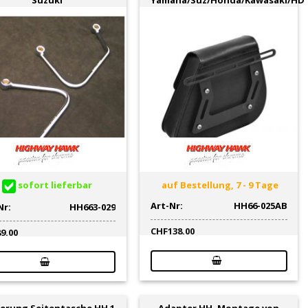
sofort lieferbar
auf Bestellung, 7 - 9 Tage
Art-Nr:
HH66-025AB
Nr:
HH663-029
CHF
138.00
89.00