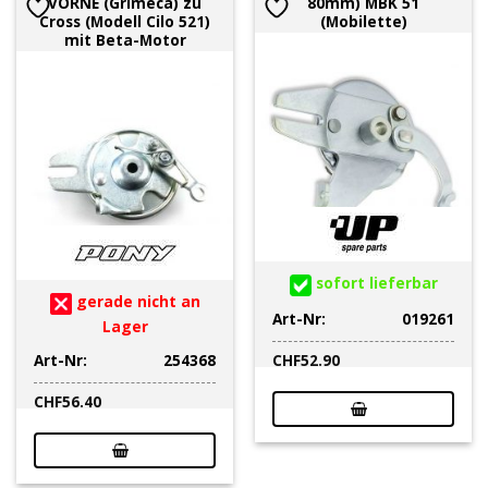
VORNE (Grimeca) zu
80mm) MBK 51
Cross (Modell Cilo 521)
(Mobilette)
mit Beta-Motor
sofort lieferbar
gerade nicht an
Art-Nr:
019261
Lager
Art-Nr:
254368
CHF
52.90
CHF
56.40