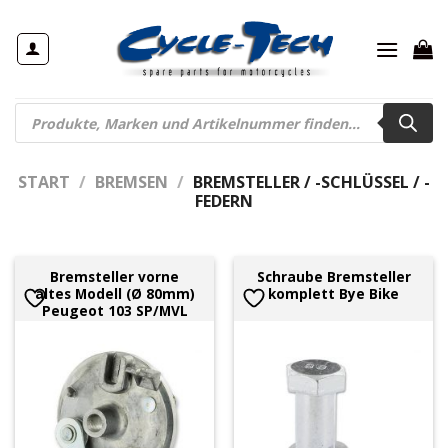
Zum
Inhalt
springen
Products
search
START
/
BREMSEN
/
BREMSTELLER / -SCHLÜSSEL / -
FEDERN
Bremsteller vorne
Schraube Bremsteller
altes Modell (Ø 80mm)
komplett Bye Bike
Peugeot 103 SP/MVL