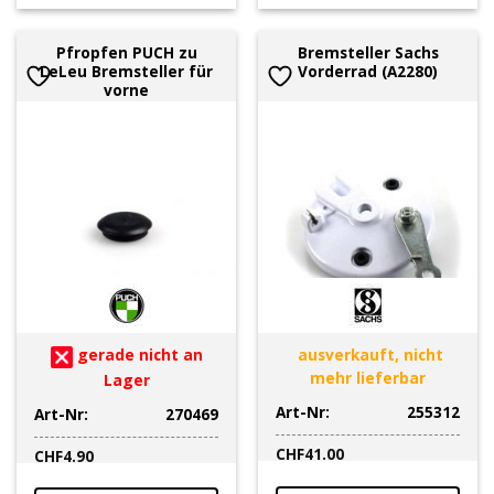
Pfropfen PUCH zu
Bremsteller Sachs
LeLeu Bremsteller für
Vorderrad (A2280)
vorne
gerade nicht an
ausverkauft, nicht
mehr lieferbar
Lager
Art-Nr:
255312
Art-Nr:
270469
CHF
41.00
CHF
4.90