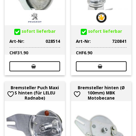
sofort lieferbar
sofort lieferbar
Art-Nr:
028514
Art-Nr:
720841
CHF
31.90
CHF
6.90
Bremsteller Puch Maxi
Bremsteller hinten (Ø
S hinten (für LELEU
100mm) MBK
Radnabe)
Motobecane