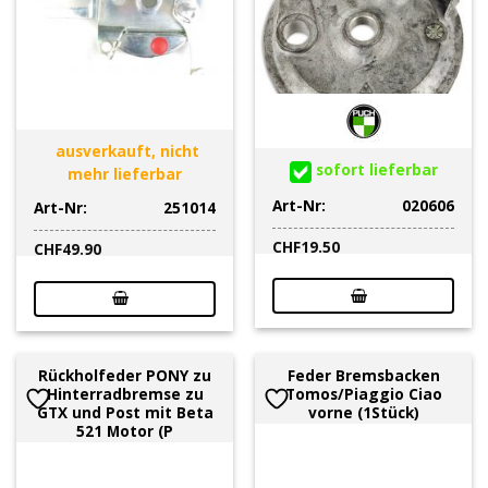
ausverkauft, nicht
sofort lieferbar
mehr lieferbar
Art-Nr:
020606
Art-Nr:
251014
CHF
19.50
CHF
49.90
Rückholfeder PONY zu
Feder Bremsbacken
Hinterradbremse zu
Tomos/Piaggio Ciao
GTX und Post mit Beta
vorne (1Stück)
521 Motor (P