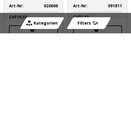
Art-Nr:
020606
Art-Nr:
091811
CHF
19.50
CHF
5.50
Kategorien
Filters
Bremsteller vorne
Rückholfeder PONY zu
altes Modell (Ø 80mm)
Hinterradbremse zu
Peugeot 103 SP/MVL
GTX und Post mit Beta
521 Motor (P
sofort lieferbar