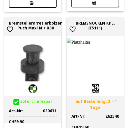
Bremstellerarretierbolzen
BREMSNOCKEN KPL.
Puch Maxi N + X30
(F5111)
sofort lieferbar
auf Bestellung, 2 - 4
Tage
Art-Nr:
020631
Art-Nr:
262540
CHF
9.90
CHF
19.60