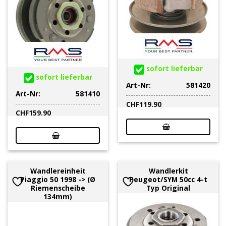
sofort lieferbar
sofort lieferbar
Art-Nr:
581420
Art-Nr:
581410
CHF
119.90
CHF
159.90
Wandlereinheit
Wandlerkit
Piaggio 50 1998 -> (Ø
Peugeot/SYM 50cc 4-t
Riemenscheibe
Typ Original
134mm)