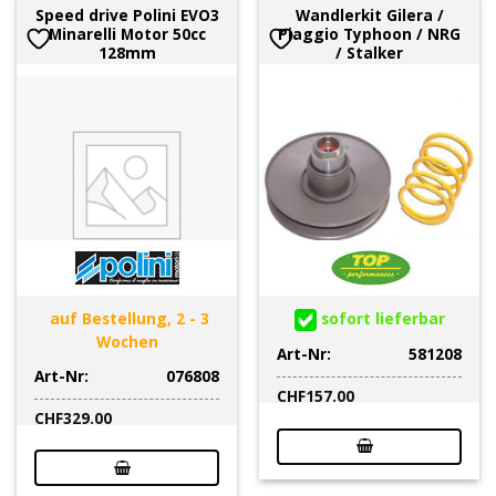
Speed drive Polini EVO3
Wandlerkit Gilera /
Minarelli Motor 50cc
Piaggio Typhoon / NRG
128mm
/ Stalker
auf Bestellung, 2 - 3
sofort lieferbar
Wochen
Art-Nr:
581208
Art-Nr:
076808
CHF
157.00
CHF
329.00