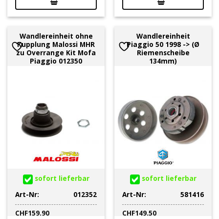
Wandlereinheit ohne
Wandlereinheit
Kupplung Malossi MHR
Piaggio 50 1998 -> (Ø
zu Overrange Kit Mofa
Riemenscheibe
Piaggio 012350
134mm)
sofort lieferbar
sofort lieferbar
Art-Nr:
012352
Art-Nr:
581416
CHF
159.90
CHF
149.50