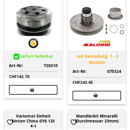
sofort lieferbar
auf Bestellung, 1 - 2
Wochen
Art-Nr:
720210
Art-Nr:
075324
CHF
142.70
CHF
243.45
Variomat Einheit
Wandlerkit Minarelli
hinten China GY6 125
(Durchmesser 33mm)
4-t