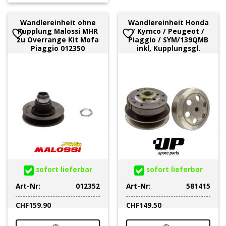
Wandlereinheit ohne
Wandlereinheit Honda
Kupplung Malossi MHR
/ Kymco / Peugeot /
zu Overrange Kit Mofa
Piaggio / SYM/139QMB
Piaggio 012350
inkl, Kupplungsgl.
sofort lieferbar
sofort lieferbar
Art-Nr:
012352
Art-Nr:
581415
CHF
159.90
CHF
149.50