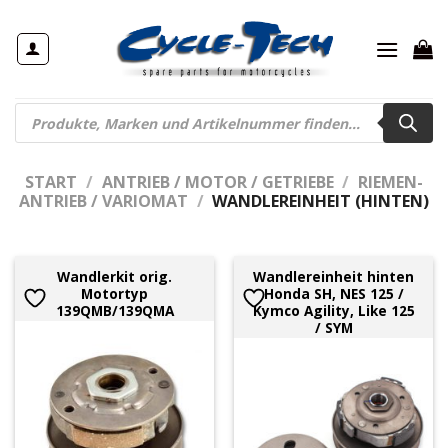
Zum
Inhalt
springen
Products
search
START
/
ANTRIEB / MOTOR / GETRIEBE
/
RIEMEN-
ANTRIEB / VARIOMAT
/
WANDLEREINHEIT (HINTEN)
Wandlerkit orig.
Wandlereinheit hinten
Motortyp
Honda SH, NES 125 /
139QMB/139QMA
Kymco Agility, Like 125
/ SYM