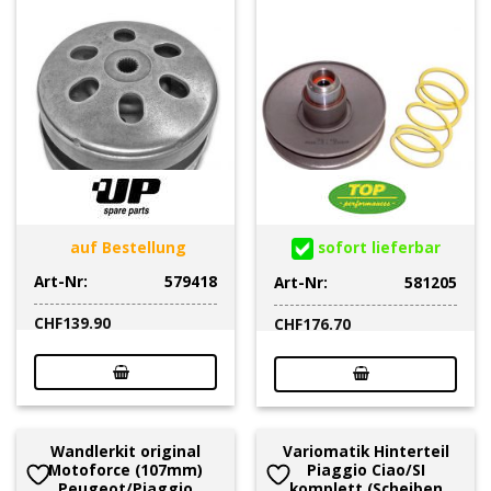
auf Bestellung
sofort lieferbar
Art-Nr:
579418
Art-Nr:
581205
CHF
139.90
CHF
176.70
Wandlerkit original
Variomatik Hinterteil
Motoforce (107mm)
Piaggio Ciao/SI
Peugeot/Piaggio
komplett (Scheiben