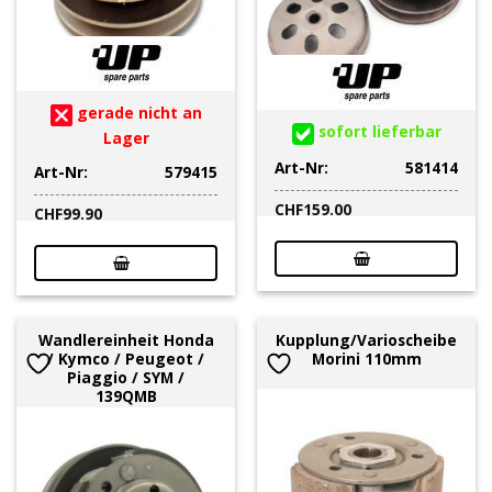
gerade nicht an
sofort lieferbar
Lager
Art-Nr:
581414
Art-Nr:
579415
CHF
159.00
CHF
99.90
Wandlereinheit Honda
Kupplung/Varioscheibe
/ Kymco / Peugeot /
Morini 110mm
Piaggio / SYM /
139QMB