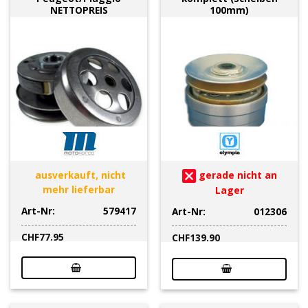
NETTOPREIS
100mm)
ausverkauft, nicht
gerade nicht an
mehr lieferbar
Lager
Art-Nr:
579417
Art-Nr:
012306
CHF
77.95
CHF
139.90