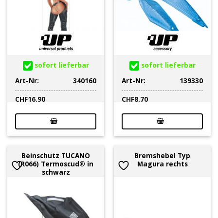
sofort lieferbar
sofort lieferbar
Art-Nr:
340160
Art-Nr:
139330
CHF
16.90
CHF
8.70
Beinschutz TUCANO
Bremshebel Typ
(R066) Termoscud® in
Magura rechts
schwarz