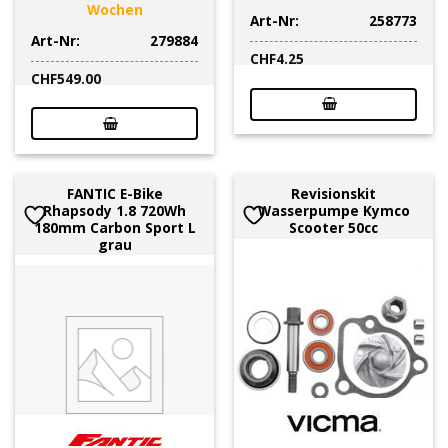
Wochen
Art-Nr:
258773
Art-Nr:
279884
CHF
4.25
CHF
549.00
FANTIC E-Bike
Revisionskit
Rhapsody 1.8 720Wh
Wasserpumpe Kymco
180mm Carbon Sport L
Scooter 50cc
grau