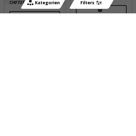
CHF
721.00
Kategorien
Filters
Sissybar HH LOW (H
Auspuffanlage GPR
250mm) chrom zu HD
Street 4Road in
schwarz-matt zu
Gilera (CH-Hom)
auf Bestellung, 7 - 9
ausverkauft, nicht
Tage
mehr lieferbar