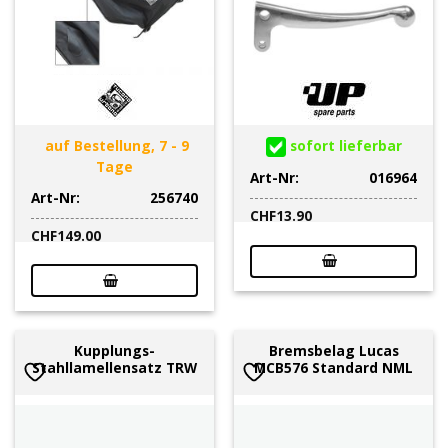
auf Bestellung, 7 - 9
sofort lieferbar
Tage
Art-Nr:
016964
Art-Nr:
256740
CHF
13.90
CHF
149.00
Kupplungs-
Bremsbelag Lucas
Stahllamellensatz TRW
MCB576 Standard NML