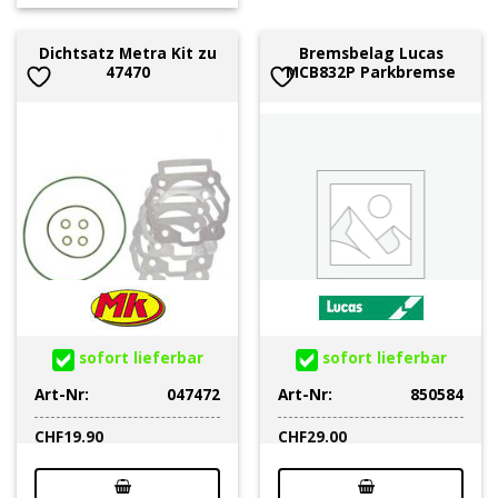
Dichtsatz Metra Kit zu
Bremsbelag Lucas
47470
MCB832P Parkbremse
sofort lieferbar
sofort lieferbar
Art-Nr:
047472
Art-Nr:
850584
CHF
19.90
CHF
29.00