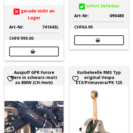
sofort lieferbar
gerade nicht an
Art-Nr:
090480
Lager
Art-Nr:
741643L
CHF
64.90
CHF
6'999.00
Auspuff GPR Furore
Kurbelwelle RMS Typ
Nero in schwarz-matt
original Vespa
zu BMW (CH-Hom)
ET3/Primavera/PK 125