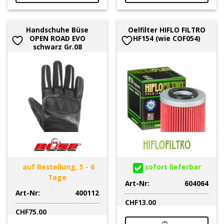
Handschuhe Büse
Oelfilter HIFLO FILTRO
OPEN ROAD EVO
HF154 (wie COF054)
schwarz Gr.08
auf Bestellung, 5 - 6
sofort lieferbar
Tage
Art-Nr:
604064
Art-Nr:
400112
CHF
13.00
CHF
75.00