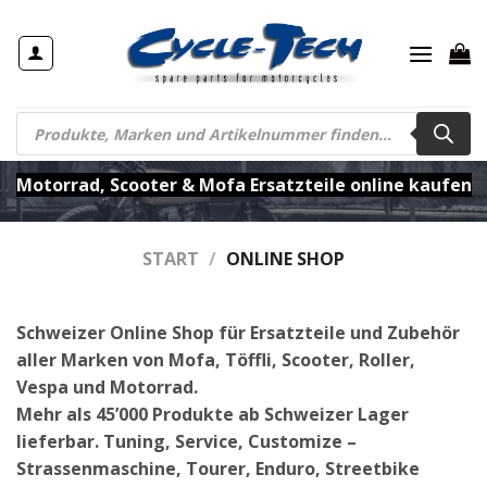
Zum
Inhalt
springen
Products
search
Motorrad, Scooter & Mofa Ersatzteile online kaufen
START
/
ONLINE SHOP
Schweizer Online Shop für Ersatzteile und Zubehör
aller Marken von Mofa, Töffli, Scooter, Roller,
Vespa und Motorrad.
Mehr als 45’000 Produkte ab Schweizer Lager
lieferbar. Tuning, Service, Customize –
Strassenmaschine, Tourer, Enduro, Streetbike