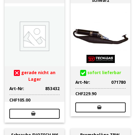
schwarz
gerade nicht an
sofort lieferbar
Lager
Art-Nr:
071780
Art-Nr:
853432
CHF
229.90
CHF
105.00
Schraube EVOTECH M6
Bremsbeläge TRW-