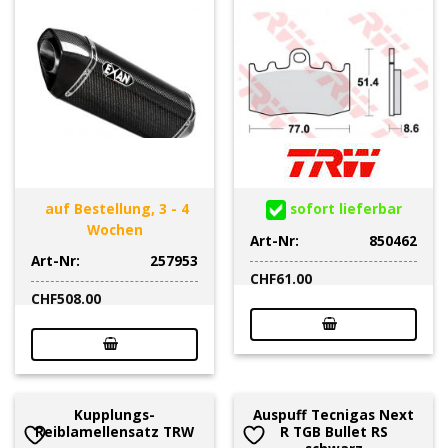
auf Bestellung, 3 - 4
sofort lieferbar
Wochen
Art-Nr:
850462
Art-Nr:
257953
CHF
61.00
CHF
508.00
Kupplungs-
Auspuff Tecnigas Next
Reiblamellensatz TRW
R TGB Bullet RS