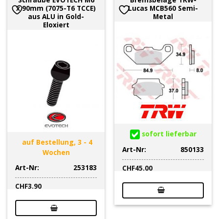
x 90mm (7075-T6 TCCE)
Lucas MCB560 Semi-
aus ALU in Gold-
Metal
Eloxiert
sofort lieferbar
auf Bestellung, 3 - 4
Art-Nr:
850133
Wochen
Art-Nr:
253183
CHF
45.00
CHF
3.90