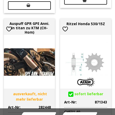
Auspuff GPR GPE Anni.
Ritzel Honda 530/15Z
in titan zu KTM (CH-
Hom)
ausverkauft, nicht
sofort lieferbar
mehr lieferbar
Art-Nr:
871343
Art-Nr:
282448
CHF
31.40