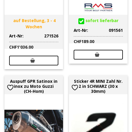
auf Bestellung, 3 - 4
sofort lieferbar
Wochen
Art-Nr:
091561
Art-Nr:
271526
CHF
189.00
CHF
1'036.00
Auspuff GPR Satinox in
Sticker 4R MINI Zahl Nr.
inox zu Moto Guzzi
2 in SCHWARZ (30 x
(CH-Hom)
30mm)