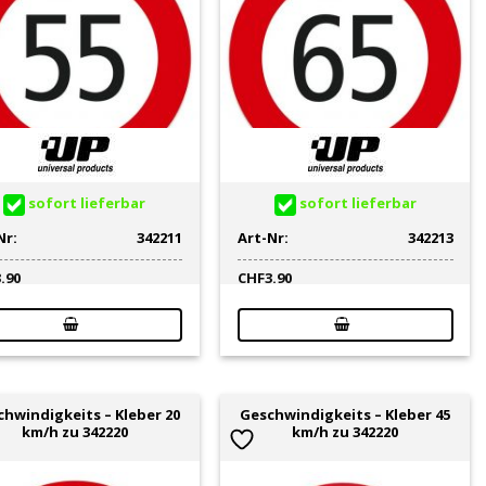
sofort lieferbar
sofort lieferbar
Nr:
342211
Art-Nr:
342213
3.90
CHF
3.90
hwindigkeits – Kleber 20
Geschwindigkeits – Kleber 45
km/h zu 342220
km/h zu 342220