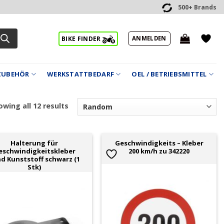
500+ Brands
ANMELDEN
BIKE FINDER
ZUBEHÖR
WERKSTATTBEDARF
OEL / BETRIEBSMITTEL
wing all 12 results
Halterung für
Geschwindigkeits – Kleber
eschwindigkeitskleber
200 km/h zu 342220
d Kunststoff schwarz (1
Stk)