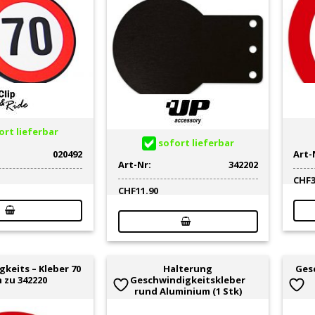
rt lieferbar
sofort lieferbar
020492
Art-
Art-Nr:
342202
CHF
CHF
11.90
keits – Kleber 70
Halterung
Gesc
 zu 342220
Geschwindigkeitskleber
rund Aluminium (1 Stk)