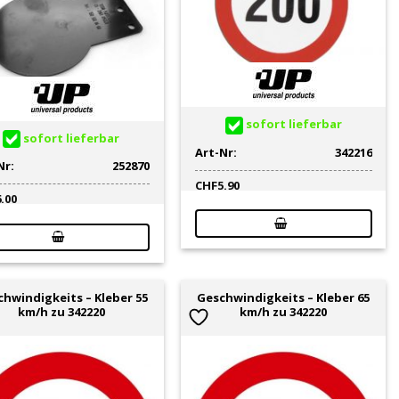
sofort lieferbar
sofort lieferbar
Art-Nr:
342216
Nr:
252870
CHF
5.90
6.00
hwindigkeits – Kleber 55
Geschwindigkeits – Kleber 65
km/h zu 342220
km/h zu 342220