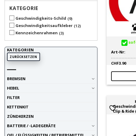
KATEGORIE
Geschwindigkeits-Schild
9
Geschwindigkeitsaufkleber
12
Kennzeichenrahmen
3
sofo
KATEGORIEN
Art-Nr:
ZURÜCKSETZEN
CHF
3.90
BREMSEN
HEBEL
FILTER
Geschwindi
KETTENKIT
Clip & Ride
ZÜNDKERZEN
BATTERIE / -LADEGERÄTE
OEL / FLÜSSIGKEITEN / BETRIEBSMITTEL