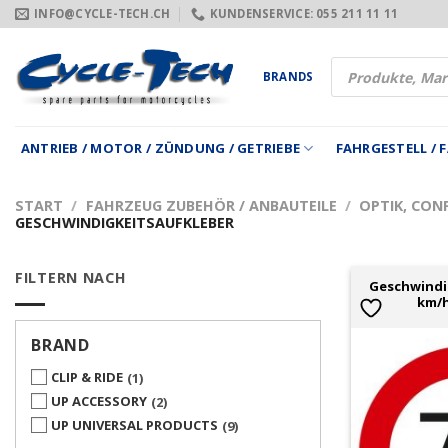
Zum
INFO@CYCLE-TECH.CH
KUNDENSERVICE: 055 211 11 11
Inhalt
springen
Products
BRANDS
search
ANTRIEB / MOTOR / ZÜNDUNG / GETRIEBE
FAHRGESTELL /
START
/
FAHRZEUG ZUBEHÖR / ANBAUTEILE
/
OPTIK, CON
GESCHWINDIGKEITSAUFKLEBER
FILTERN NACH
Geschwindig
km/h
BRAND
CLIP & RIDE
1
UP ACCESSORY
2
UP UNIVERSAL PRODUCTS
9