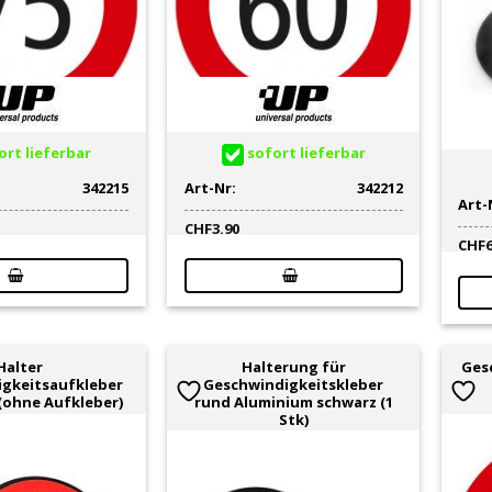
rt lieferbar
sofort lieferbar
342215
Art-Nr:
342212
Art-
CHF
3.90
CHF
Halter
Halterung für
Gesc
gkeitsaufkleber
Geschwindigkeitskleber
 (ohne Aufkleber)
rund Aluminium schwarz (1
Stk)