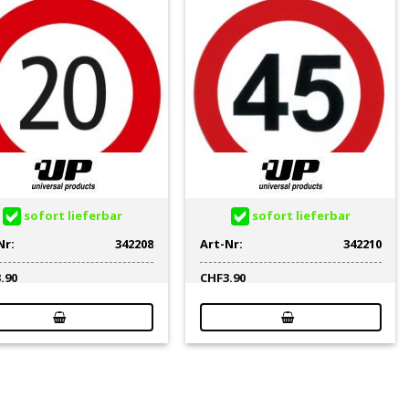
sofort lieferbar
sofort lieferbar
Nr:
342208
Art-Nr:
342210
3.90
CHF
3.90