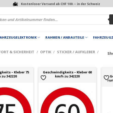
Kostenloser Versand ab CHF 100.-- in der Schweiz
 FAHRZEUGELEKTRONIK
RAHMEN / ANBAUTEILE
FAHRZEUG
FORT & SICHERHEIT
/
OPTIK
/
STICKER / AUFKLEBER
/
Sho
keits – Kleber 75
Geschwindigkeits – Kleber 60
 zu 342220
km/h zu 342220
G
run