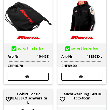
sofort lieferbar
sofort lieferbar
Art-Nr:
104458
Art-Nr:
411568XL
CHF
16.70
CHF
89.00
T-Shirt Fantic
Leuchtwerbung FANTIC
CABALLERO schwarz Gr.
160x40cm
L