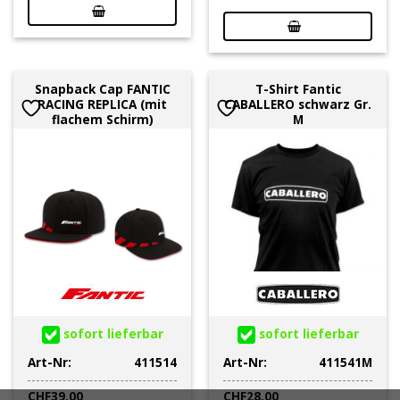
Snapback Cap FANTIC
T-Shirt Fantic
RACING REPLICA (mit
CABALLERO schwarz Gr.
flachem Schirm)
M
sofort lieferbar
sofort lieferbar
Art-Nr:
411514
Art-Nr:
411541M
CHF
39.00
CHF
28.00