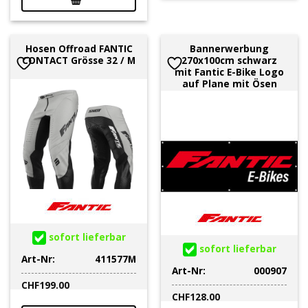
Hosen Offroad FANTIC
Bannerwerbung
CONTACT Grösse 32 / M
270x100cm schwarz
mit Fantic E-Bike Logo
auf Plane mit Ösen
sofort lieferbar
sofort lieferbar
Art-Nr:
411577M
Art-Nr:
000907
CHF
199.00
CHF
128.00