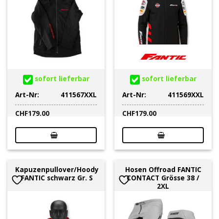
sofort lieferbar
sofort lieferbar
Art-Nr:
411567XXL
Art-Nr:
411569XXL
CHF
179.00
CHF
179.00
Kapuzenpullover/Hoody
Hosen Offroad FANTIC
FANTIC schwarz Gr. S
CONTACT Grösse 38 /
2XL