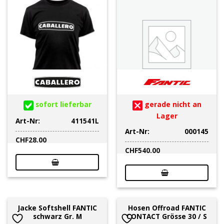
sofort lieferbar
gerade nicht an
Lager
Art-Nr:
411541L
Art-Nr:
000145
CHF
28.00
CHF
540.00
Jacke Softshell FANTIC
Hosen Offroad FANTIC
schwarz Gr. M
CONTACT Grösse 30 / S