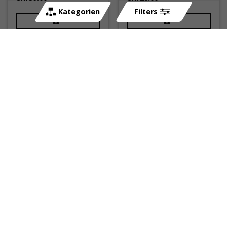
Kategorien
Filters
Kapuzenpullover/Hoody
Snapback Cap FANTIC
FANTIC RACING TEAM
All Sizes (mit flachem
REPLICA Gr. S
Schirm) schwarz/rot
sofort lieferbar
sofort lieferbar
Art-Nr:
411568S
Art-Nr:
411517