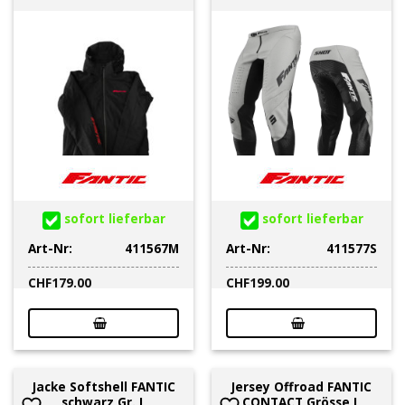
sofort lieferbar
sofort lieferbar
Art-Nr:
411567M
Art-Nr:
411577S
CHF
179.00
CHF
199.00
Jacke Softshell FANTIC
Jersey Offroad FANTIC
schwarz Gr. L
CONTACT Grösse L