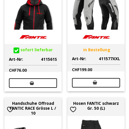
sofort lieferbar
in Bestellung
Art-Nr:
411577XXL
Art-Nr:
411561S
CHF
199.00
CHF
76.00
Handschuhe Offroad
Hosen FANTIC schwarz
FANTIC RACE Grösse L /
Gr. 50 (L)
10