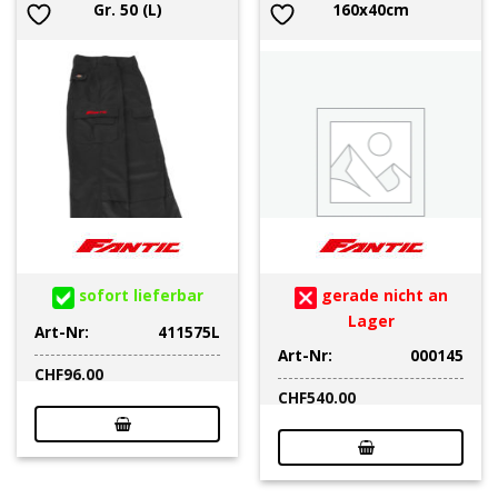
Gr. 50 (L)
160x40cm
sofort lieferbar
gerade nicht an
Lager
Art-Nr:
411575L
Art-Nr:
000145
CHF
96.00
CHF
540.00