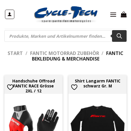
Zum
Inhalt
springen
Products
search
START
/
FANTIC MOTORRAD ZUBEHÖR
/
FANTIC
BEKLEIDUNG & MERCHANDISE
Handschuhe Offroad
Shirt Langarm FANTIC
FANTIC RACE Grösse
schwarz Gr. M
2XL / 12