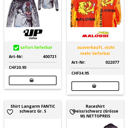
sofort lieferbar
ausverkauft, nicht
mehr lieferbar
Art-Nr:
400721
Art-Nr:
022077
CHF
20.95
CHF
34.95
Shirt Langarm FANTIC
Raceshirt
schwarz Gr. S
weiss/schwarz (Grösse
M) NETTOPREIS