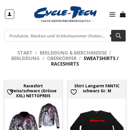
Zum
Inhalt
springen
Products
search
START
/
BEKLEIDUNG & MERCHANDISE
/
BEKLEIDUNG
/
OBERKÖRPER
/
SWEATSHIRTS /
RACESHIRTS
Raceshirt
Shirt Langarm FANTIC
weiss/schwarz (Grösse
schwarz Gr. M
XXL) NETTOPREIS