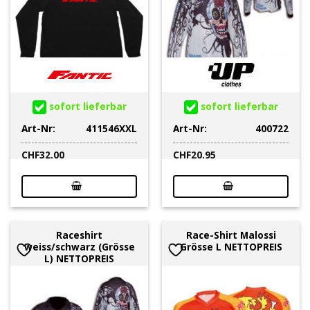
sofort lieferbar
sofort lieferbar
Art-Nr:
411546XXL
Art-Nr:
400722
CHF
32.00
CHF
20.95
Raceshirt
Race-Shirt Malossi
weiss/schwarz (Grösse
Grösse L NETTOPREIS
L) NETTOPREIS