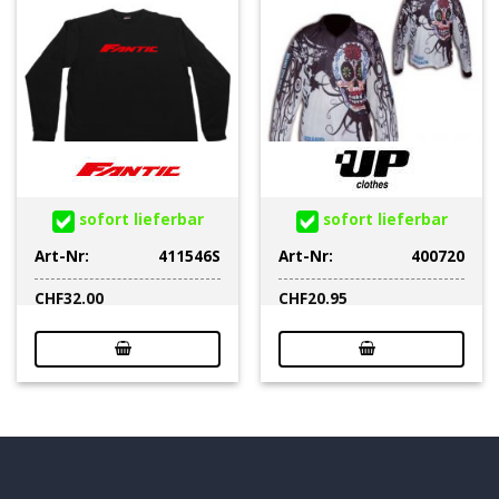
sofort lieferbar
sofort lieferbar
Art-Nr:
411546S
Art-Nr:
400720
CHF
32.00
CHF
20.95