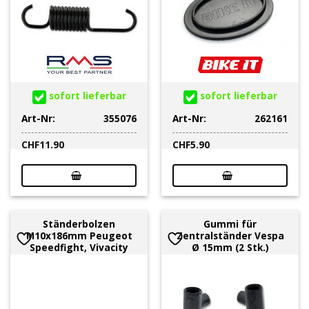
sofort lieferbar
sofort lieferbar
Art-Nr:
355076
Art-Nr:
262161
CHF
11.90
CHF
5.90
Ständerbolzen
Gummi für
M10x186mm Peugeot
Zentralständer Vespa
Speedfight, Vivacity
Ø 15mm (2 Stk.)