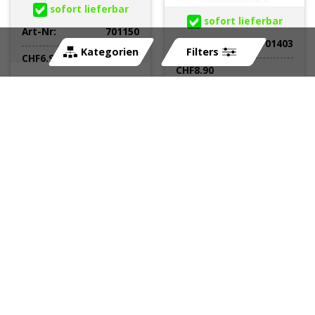
sofort lieferbar
sofort lieferbar
Art-Nr:
701150
Art-Nr:
701403
Kategorien
Filters
CHF
6.90
CHF
8.90
Feder für
Spacer MOPED KINGS
Seitenständer
für Zentralständer zu
143x17x2.5 Derbi Senda
Puch (E50- Motor)