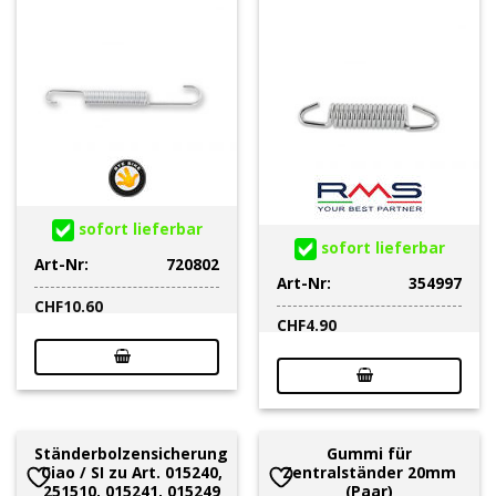
sofort lieferbar
sofort lieferbar
Art-Nr:
720802
Art-Nr:
354997
CHF
10.60
CHF
4.90
Ständerbolzensicherung
Gummi für
Ciao / SI zu Art. 015240,
Zentralständer 20mm
251510, 015241, 015249
(Paar)