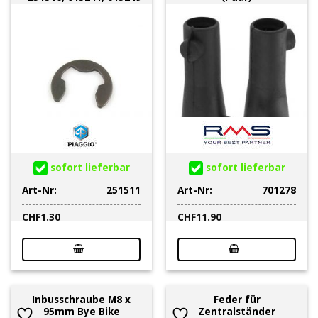
sofort lieferbar
sofort lieferbar
Art-Nr:
251511
Art-Nr:
701278
CHF
1.30
CHF
11.90
Inbusschraube M8 x
Feder für
95mm Bye Bike
Zentralständer