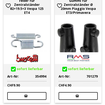
Feder für
Gummi für
Zentralständer
Zentralständer Ø
82×19.5×3 Vespa 125
20mm Piaggio Vespa
ET4
ET3/Primavera
sofort lieferbar
sofort lieferbar
Art-Nr:
354994
Art-Nr:
701279
CHF
9.90
CHF
4.90