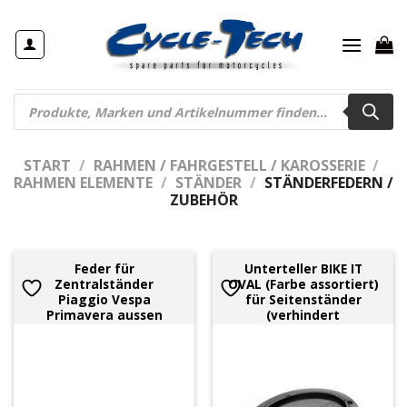
Zum
Inhalt
springen
Products
search
START
/
RAHMEN / FAHRGESTELL / KAROSSERIE
/
RAHMEN ELEMENTE
/
STÄNDER
/
STÄNDERFEDERN /
ZUBEHÖR
Feder für
Unterteller BIKE IT
Zentralständer
OVAL (Farbe assortiert)
Piaggio Vespa
für Seitenständer
Primavera aussen
(verhindert