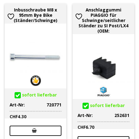
Inbusschraube M8 x
Anschlaggummi
95mm Bye Bike
PIAGGIO für
(Ständer/Schwinge)
Schwinge/seitlicher
Ständer zu SI Post/LX4
(OEM:
sofort lieferbar
Art-Nr:
720771
sofort lieferbar
Art-Nr:
252631
CHF
4.30
CHF
6.70