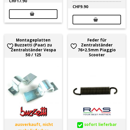
CHF
17.90
CHF
9.90
Montageplatten
Feder für
Buzzetti (Paar) zu
Zentralständer
Zentralständer Vespa
76×2.5mm Piaggio
50 / 125
Scooter
ausverkauft, nicht
sofort lieferbar