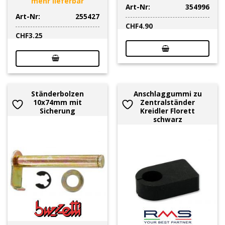
mehr lieferbar
Art-Nr:
354996
Art-Nr:
255427
CHF
4.90
CHF
3.25
Ständerbolzen
Anschlaggummi zu
10x74mm mit
Zentralständer
Sicherung
Kreidler Florett
schwarz