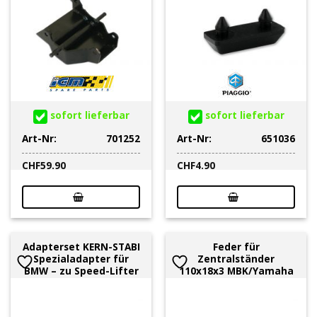
sofort lieferbar
sofort lieferbar
Art-Nr:
701252
Art-Nr:
651036
CHF
59.90
CHF
4.90
Adapterset KERN-STABI
Feder für
Spezialadapter für
Zentralständer
BMW – zu Speed-Lifter
110x18x3 MBK/Yamaha