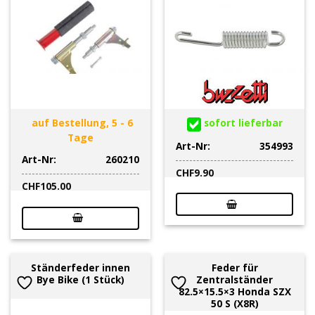
auf Bestellung, 5 - 6
sofort lieferbar
Tage
Art-Nr:
354993
Art-Nr:
260210
CHF
9.90
CHF
105.00
Ständerfeder innen
Feder für
Bye Bike (1 Stück)
Zentralständer
82.5×15.5×3 Honda SZX
50 S (X8R)