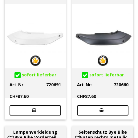
sofort lieferbar
sofort lieferbar
Art-Nr:
720691
Art-Nr:
720660
CHF
87.60
CHF
87.60
Lampenverkleidung
Seitenschutz Bye Bike
Bye Bike Vorderteil
hinten rechts metallic