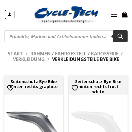
Zum
Inhalt
springen
Products
search
START
/
RAHMEN / FAHRGESTELL / KAROSSERIE
/
VERKLEIDUNG
/
VERKLEIDUNGSTEILE BYE BIKE
Seitenschutz Bye Bike
Seitenschutz Bye Bike
hinten rechts graphite
hinten rechts frost
white