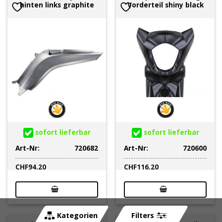
hinten links graphite
Vorderteil shiny black
sofort lieferbar
sofort lieferbar
Art-Nr:
720682
Art-Nr:
720600
CHF
94.20
CHF
116.20
Kategorien
Filters