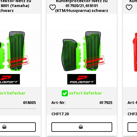
tektor-Netz zu
Kühlerprotektor-Netz zu
Küh
18001 (Yamaha)
617920/21,618101
chwarz
(KTM/Husqvarna) schwarz
rt lieferbar
sofort lieferbar
618005
Art-Nr:
617925
Art-
CHF
17.20
CHF