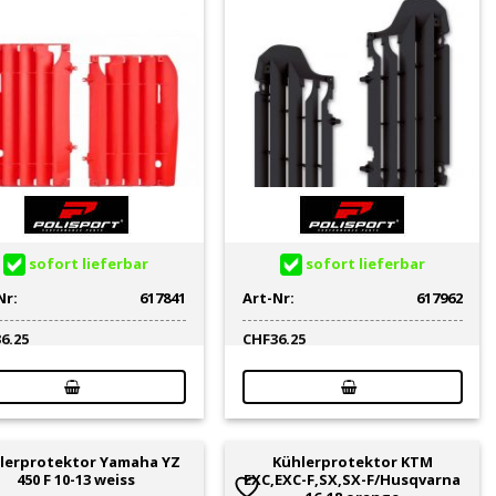
sofort lieferbar
sofort lieferbar
Nr:
617841
Art-Nr:
617962
36.25
CHF
36.25
lerprotektor Yamaha YZ
Kühlerprotektor KTM
450 F 10-13 weiss
EXC,EXC-F,SX,SX-F/Husqvarna