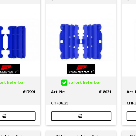
rt lieferbar
sofort lieferbar
617991
Art-Nr:
618031
Art-
CHF
36.25
CHF