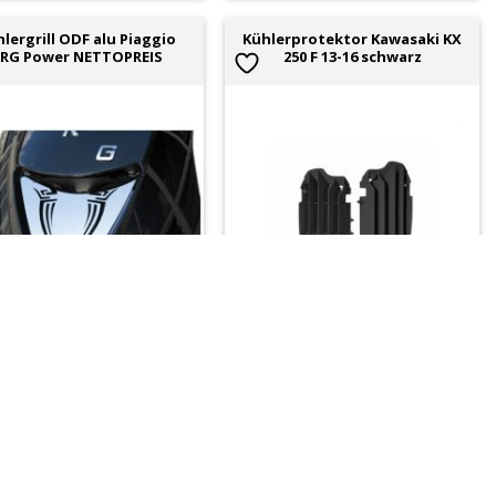
lergrill ODF alu Piaggio
Kühlerprotektor Kawasaki KX
RG Power NETTOPREIS
250 F 13-16 schwarz
sofort lieferbar
sofort lieferbar
Nr:
141375
Art-Nr:
617880
19.75
CHF
36.25