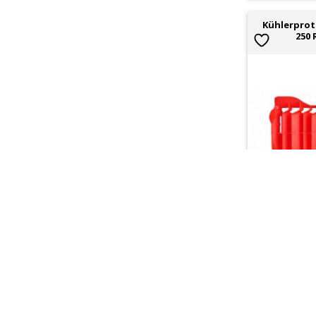
Kühlerprot
250 
sofo
Art-Nr:
CHF
36.25