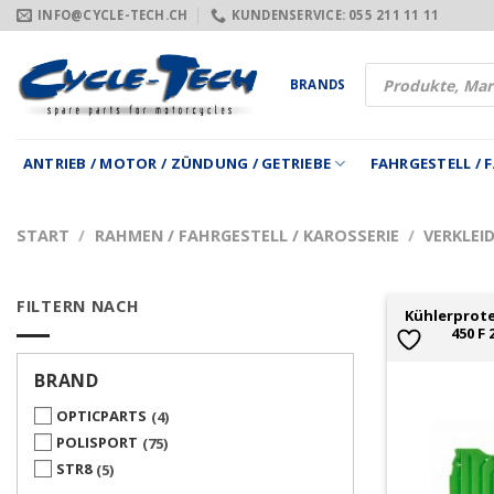
Zum
INFO@CYCLE-TECH.CH
KUNDENSERVICE: 055 211 11 11
Inhalt
springen
Products
BRANDS
search
ANTRIEB / MOTOR / ZÜNDUNG / GETRIEBE
FAHRGESTELL /
START
/
RAHMEN / FAHRGESTELL / KAROSSERIE
/
VERKLEI
FILTERN NACH
Kühlerprote
450 F 
BRAND
OPTICPARTS
4
POLISPORT
75
STR8
5