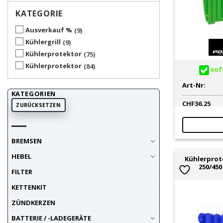
KATEGORIE
Ausverkauf %
9
Kühlergrill
9
Kühlerprotektor
75
Kühlerprotektor
84
sofo
Art-Nr:
KATEGORIEN
CHF
36.25
ZURÜCKSETZEN
BREMSEN
HEBEL
Kühlerprot
250/450 
FILTER
KETTENKIT
ZÜNDKERZEN
BATTERIE / -LADEGERÄTE