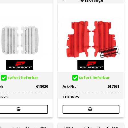
16-18 orange
sofort lieferbar
sofort lieferbar
Nr:
618020
Art-Nr:
617931
36.25
CHF
36.25