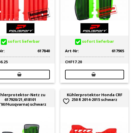
sofort lieferbar
sofort lieferbar
Nr:
617840
Art-Nr:
617905
36.25
CHF
17.20
hlerprotektor-Netz zu
Kühlerprotektor Honda CRF
617920/21,618101
250 R 2014-2015 schwarz
TM/Husqvarna) schwarz