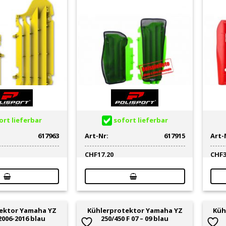
rt lieferbar
sofort lieferbar
617963
Art-Nr:
617915
Art-
CHF
17.20
CHF
ektor Yamaha YZ
Kühlerprotektor Yamaha YZ
Küh
2006-2016 blau
250/450 F 07 – 09 blau