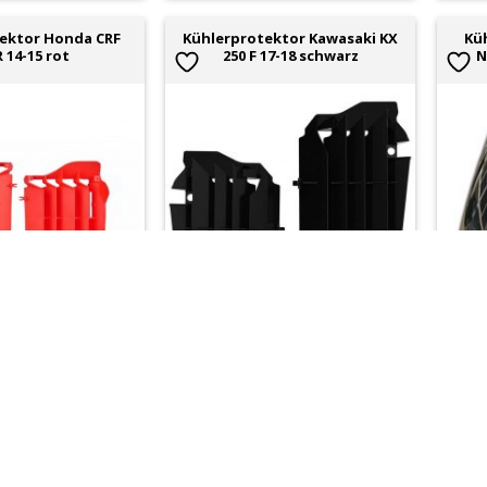
ektor Honda CRF
Kühlerprotektor Kawasaki KX
Küh
R 14-15 rot
250 F 17-18 schwarz
N
rt lieferbar
sofort lieferbar
617821
Art-Nr:
618040
Art-
CHF
36.25
CHF