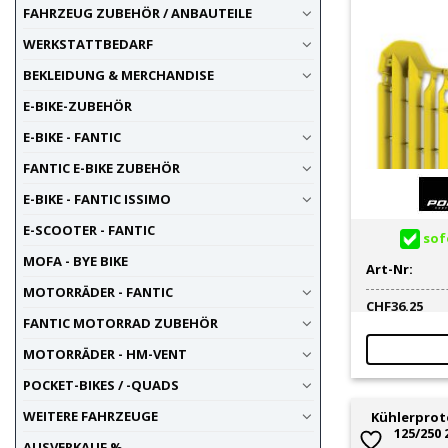
FAHRZEUG ZUBEHÖR / ANBAUTEILE
WERKSTATTBEDARF
BEKLEIDUNG & MERCHANDISE
E-BIKE-ZUBEHÖR
E-BIKE - FANTIC
FANTIC E-BIKE ZUBEHÖR
E-BIKE - FANTIC ISSIMO
E-SCOOTER - FANTIC
sofo
MOFA - BYE BIKE
Art-Nr:
MOTORRÄDER - FANTIC
CHF
36.25
FANTIC MOTORRAD ZUBEHÖR
MOTORRÄDER - HM-VENT
POCKET-BIKES / -QUADS
WEITERE FAHRZEUGE
Kühlerprot
125/250 
AUSVERKAUF %