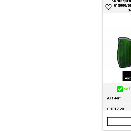
Kühlerpro
618000/6
s
sofo
Art-Nr:
CHF
17.20