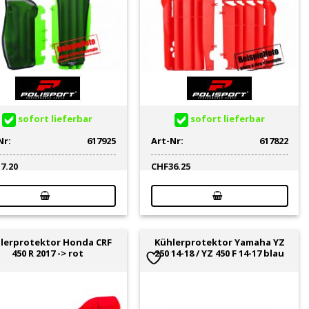
sofort lieferbar
sofort lieferbar
Nr:
617925
Art-Nr:
617822
17.20
CHF
36.25
lerprotektor Honda CRF
Kühlerprotektor Yamaha YZ
450 R 2017 -> rot
250 14-18 / YZ 450 F 14-17 blau