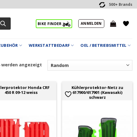
500+ Brands
ANMELDEN
BIKE FINDER
ZUBEHÖR
WERKSTATTBEDARF
OEL / BETRIEBSMITTEL
4 werden angezeigt
lerprotektor Honda CRF
Kühlerprotektor-Netz zu
450 R 09-12 weiss
617900/617901 (Kawasaki)
schwarz