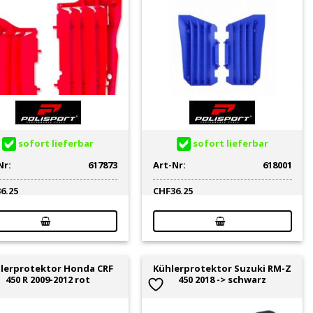
sofort lieferbar
sofort lieferbar
Nr:
617873
Art-Nr:
618001
36.25
CHF
36.25
lerprotektor Honda CRF
Kühlerprotektor Suzuki RM-Z
450 R 2009-2012 rot
450 2018 -> schwarz