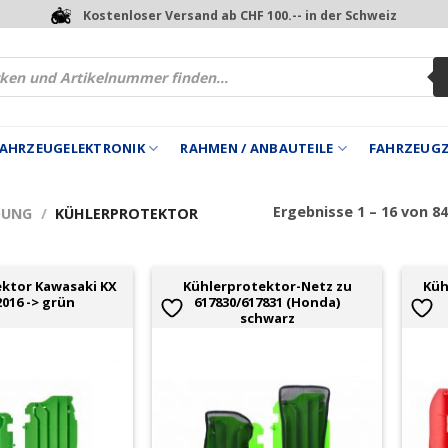
Kostenloser Versand ab CHF 100.-- in der Schweiz
 FAHRZEUGELEKTRONIK
RAHMEN / ANBAUTEILE
FAHRZEUG
Ergebnisse 1 – 16 von 8
DUNG
/
KÜHLERPROTEKTOR
ktor Kawasaki KX
Kühlerprotektor-Netz zu
Küh
2016 -> grün
617830/617831 (Honda)
schwarz