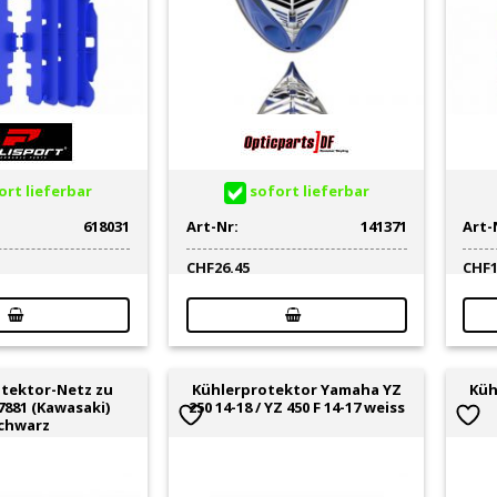
rt lieferbar
sofort lieferbar
618031
Art-Nr:
141371
Art-
CHF
26.45
CHF
tektor-Netz zu
Kühlerprotektor Yamaha YZ
Küh
7881 (Kawasaki)
250 14-18 / YZ 450 F 14-17 weiss
chwarz