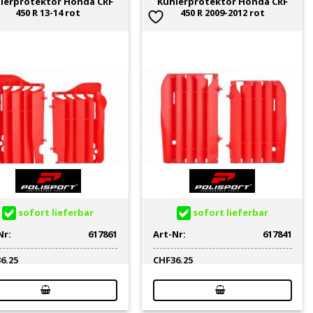
lerprotektor Honda CRF
Kühlerprotektor Honda CRF
450 R 13-14 rot
450 R 2009-2012 rot
sofort lieferbar
sofort lieferbar
Nr:
617861
Art-Nr:
617841
36.25
CHF
36.25