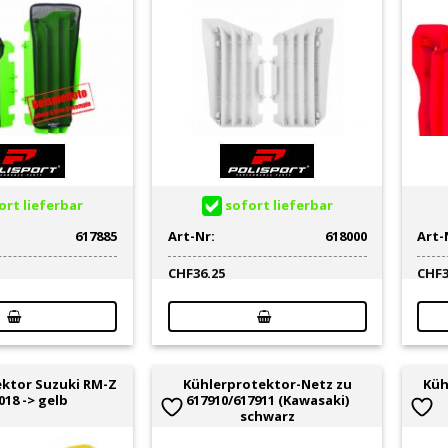
rt lieferbar
sofort lieferbar
617885
Art-Nr:
618000
Art-
CHF
36.25
CHF
ktor Suzuki RM-Z
Kühlerprotektor-Netz zu
Küh
018 -> gelb
617910/617911 (Kawasaki)
schwarz