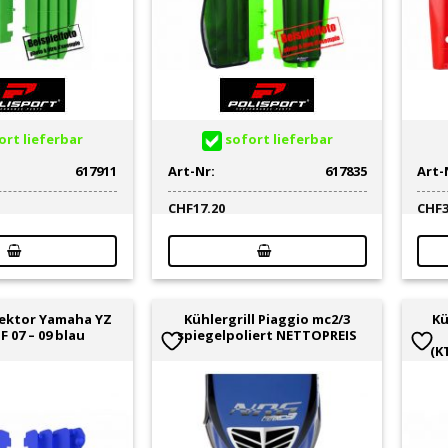
rt lieferbar
sofort lieferbar
617911
Art-Nr:
617835
Art-
CHF
17.20
CHF
ektor Yamaha YZ
Kühlergrill Piaggio mc2/3
Kü
F 07 – 09 blau
spiegelpoliert NETTOPREIS
(K