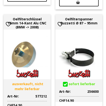
Oelfilterschlüssel
Oelfilterspanner
76mm 14-Kant Alu CNC
Buzzetti Ø 87 – 95mm
(BMW -> 2008)
ausverkauft, nicht
sofort lieferbar
mehr lieferbar
Art-Nr:
256600
Art-Nr:
577212
CHF
14.90
CHF
54.90