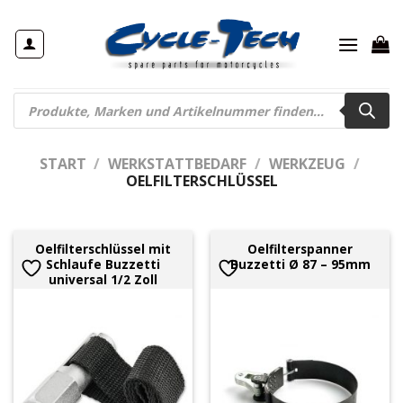
Zum
Inhalt
springen
Products
search
START
/
WERKSTATTBEDARF
/
WERKZEUG
/
OELFILTERSCHLÜSSEL
Oelfilterschlüssel mit
Oelfilterspanner
Schlaufe Buzzetti
Buzzetti Ø 87 – 95mm
universal 1/2 Zoll