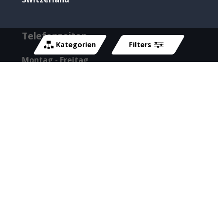
Telefonzeiten
Kategorien
Filters
Montag - Freitag
08:00 - 12:00 und 13:00 - 17:00
Deine Bestellung
Bestellvorgang & Kundenkonto
Zahlungsmöglichkeiten
Gutscheine
Versand & Lieferung
Bankverbindung