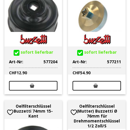
sofort lieferbar
sofort lieferbar
Art-Nr:
577204
Art-Nr:
577211
CHF
12.90
CHF
54.90
Oelfilterschlüssel
Oelfilterschlüssel
Buzzetti 74mm 15-
(Mutter) Buzzetti Ø
Kant
76mm für
Drehmomentschlüssel
1/2 Zoll/S