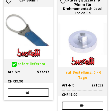
65-130mm
(Mutter) Buzzetti Ø
76mm für
Drehmomentschlüssel
1/2 Zoll o
sofort lieferbar
Art-Nr:
577217
auf Bestellung, 5 - 6
Tage
CHF
39.90
Art-Nr:
271052
CHF
49.00