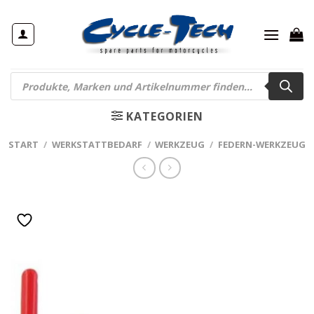
Zum
Inhalt
springen
Products
search
KATEGORIEN
START
/
WERKSTATTBEDARF
/
WERKZEUG
/
FEDERN-WERKZEUG