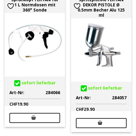
1 L Normdosen mit
DEKOR PISTOLE Ø
360° Sonde
0.5mm Becher Alu 125
ml
sofort lieferbar
sofort lieferbar
Art-Nr:
284066
Art-Nr:
284057
CHF
19.90
CHF
29.90