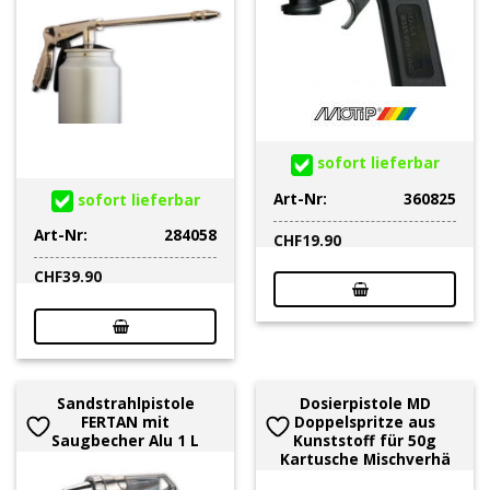
sofort lieferbar
Art-Nr:
360825
sofort lieferbar
Art-Nr:
284058
CHF
19.90
CHF
39.90
Sandstrahlpistole
Dosierpistole MD
FERTAN mit
Doppelspritze aus
Saugbecher Alu 1 L
Kunststoff für 50g
Kartusche Mischverhä