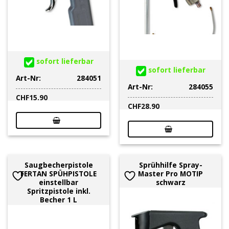
sofort lieferbar
sofort lieferbar
Art-Nr:
284051
Art-Nr:
284055
CHF
15.90
CHF
28.90
Saugbecherpistole
Sprühhilfe Spray-
FERTAN SPÜHPISTOLE
Master Pro MOTIP
einstellbar
schwarz
Spritzpistole inkl.
Becher 1 L