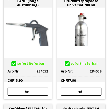
LANG (lange
Druckluftspraydose
Ausführung)
universal 700 ml
sofort lieferbar
sofort lieferbar
Art-Nr:
284052
Art-Nr:
284059
CHF
15.90
CHF
57.90
Sprühkopf FERTAN für
Spritzpistole FERTAN