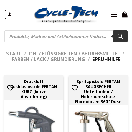
Zum
Inhalt
springen
Products
search
START
/
OEL / FLÜSSIGKEITEN / BETRIEBSMITTEL
/
FARBEN / LACK / GRUNDIERUNG
/
SPRÜHHILFE
Druckluft
Spritzpistole FERTAN
Ausblaspistole FERTAN
SAUGBECHER
KURZ (kurze
Unterboden-/
Ausführung)
Hohlraumschutz
Normdosen 360° Düse