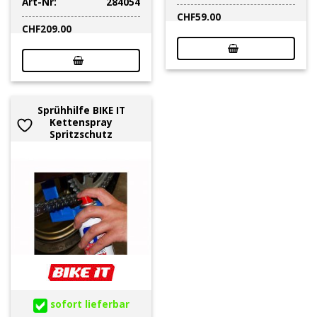
Art-Nr:
284054
CHF
59.00
CHF
209.00
Sprühhilfe BIKE IT
Kettenspray
Spritzschutz
sofort lieferbar