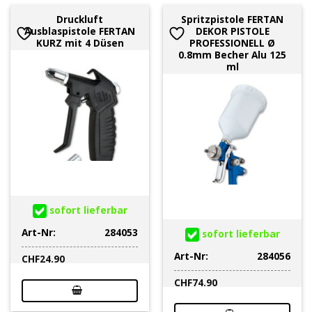
Druckluft
Spritzpistole FERTAN
Ausblaspistole FERTAN
DEKOR PISTOLE
KURZ mit 4 Düsen
PROFESSIONELL Ø
0.8mm Becher Alu 125
ml
sofort lieferbar
Art-Nr:
284053
sofort lieferbar
Art-Nr:
284056
CHF
24.90
CHF
74.90