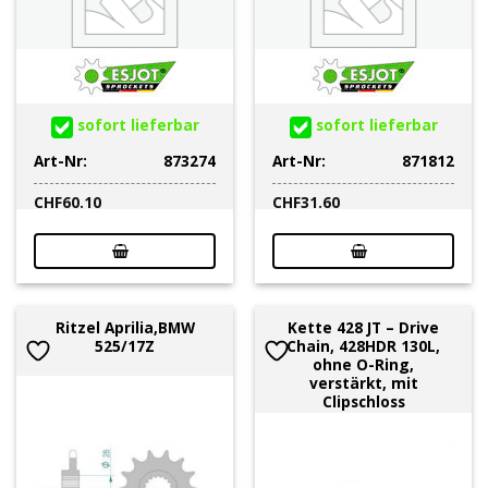
sofort lieferbar
sofort lieferbar
Art-Nr:
873274
Art-Nr:
871812
CHF
60.10
CHF
31.60
Ritzel Aprilia,BMW
Kette 428 JT – Drive
525/17Z
Chain, 428HDR 130L,
ohne O-Ring,
verstärkt, mit
Clipschloss