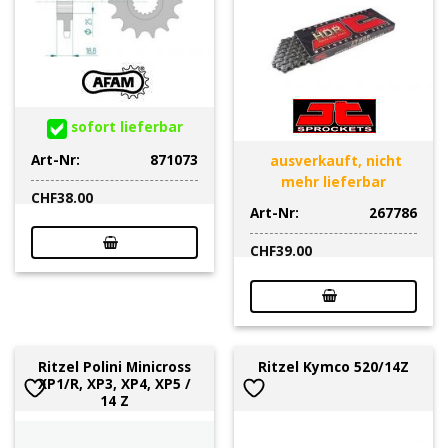
sofort lieferbar
Art-Nr:
871073
ausverkauft, nicht
mehr lieferbar
CHF
38.00
Art-Nr:
267786
CHF
39.00
Ritzel Polini Minicross
Ritzel Kymco 520/14Z
XP1/R, XP3, XP4, XP5 /
14 Z