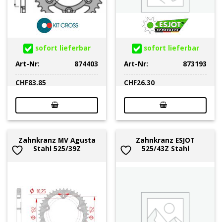
sofort lieferbar
sofort lieferbar
Art-Nr:
874403
Art-Nr:
873193
CHF
83.85
CHF
26.30
Zahnkranz MV Agusta
Zahnkranz ESJOT
Stahl 525/39Z
525/43Z Stahl