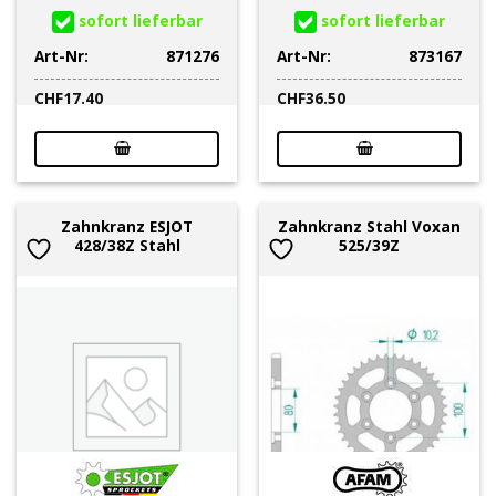
sofort lieferbar
sofort lieferbar
Art-Nr:
871276
Art-Nr:
873167
CHF
17.40
CHF
36.50
Zahnkranz ESJOT
Zahnkranz Stahl Voxan
428/38Z Stahl
525/39Z