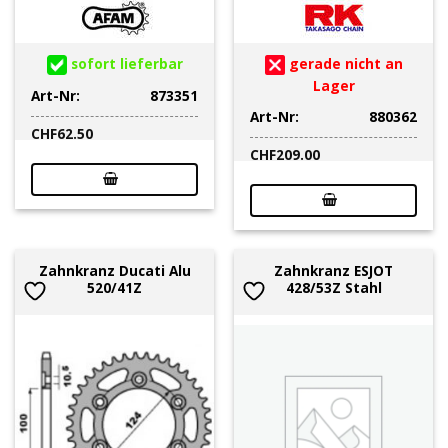
sofort lieferbar
gerade nicht an
Lager
Art-Nr:
873351
Art-Nr:
880362
CHF
62.50
CHF
209.00
Zahnkranz Ducati Alu
Zahnkranz ESJOT
520/41Z
428/53Z Stahl