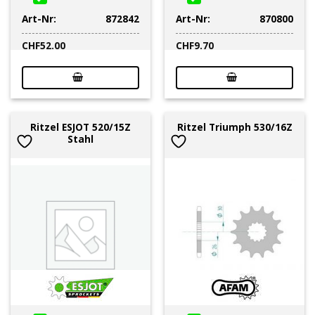
Art-Nr:
872842
Art-Nr:
870800
CHF
52.00
CHF
9.70
Ritzel ESJOT 520/15Z
Ritzel Triumph 530/16Z
Stahl