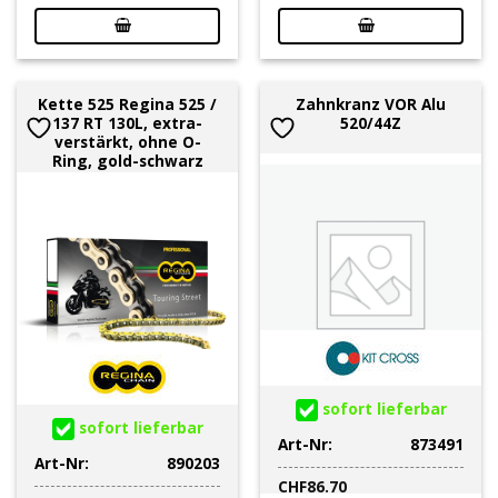
Kette 525 Regina 525 /
Zahnkranz VOR Alu
137 RT 130L, extra-
520/44Z
verstärkt, ohne O-
Ring, gold-schwarz
sofort lieferbar
sofort lieferbar
Art-Nr:
873491
Art-Nr:
890203
CHF
86.70