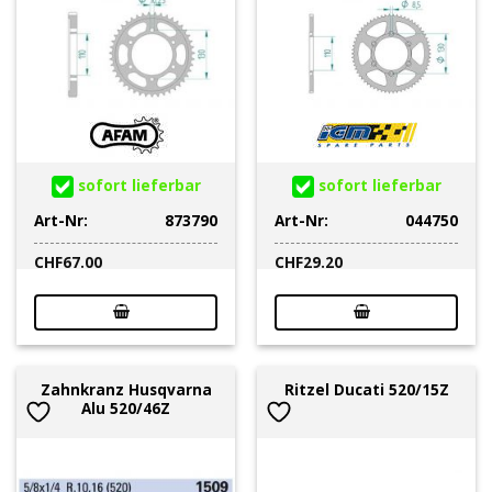
sofort lieferbar
sofort lieferbar
Art-Nr:
873790
Art-Nr:
044750
CHF
67.00
CHF
29.20
Zahnkranz Husqvarna
Ritzel Ducati 520/15Z
Alu 520/46Z