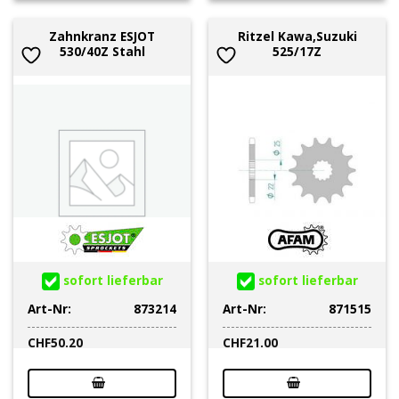
Zahnkranz ESJOT
Ritzel Kawa,Suzuki
530/40Z Stahl
525/17Z
sofort lieferbar
sofort lieferbar
Art-Nr:
873214
Art-Nr:
871515
CHF
50.20
CHF
21.00