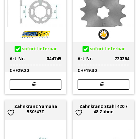
sofort lieferbar
sofort lieferbar
Art-Nr:
044745
Art-Nr:
720264
CHF
29.20
CHF
19.30
Zahnkranz Yamaha
Zahnkranz Stahl 420 /
530/47Z
48 Zähne