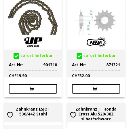
sofort lieferbar
sofort lieferbar
Art-Nr:
901310
Art-Nr:
871321
CHF
19.90
CHF
32.00
Zahnkranz ESJOT
Zahnkranz JT Honda
530/44Z Stahl
Cross Alu 520/38Z
silber/schwarz