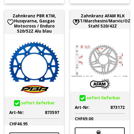
Zahnkranz PBR KTM,
Zahnkranz AFAM RLK
Husqvarna, Gasgas
BST/Marchesini/Marvic/OZ
Motocross / Enduro
Stahl 520/42Z
520/52Z Alu blau
sofort lieferbar
sofort lieferbar
Art-Nr:
873172
Art-Nr:
873597
CHF
69.00
CHF
46.95