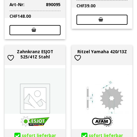
Art-Nr:
890095
CHF
39.00
CHF
148.00
Zahnkranz ESJOT
Ritzel Yamaha 420/13Z
525/41Z Stahl
sofort lieferbar
sofort lieferbar