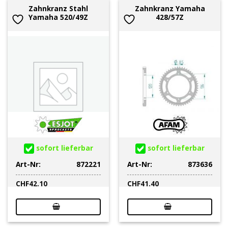
Zahnkranz Stahl
Zahnkranz Yamaha
Yamaha 520/49Z
428/57Z
sofort lieferbar
sofort lieferbar
Art-Nr:
872221
Art-Nr:
873636
CHF
42.10
CHF
41.40