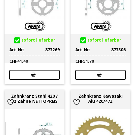
sofort lieferbar
sofort lieferbar
Art-Nr:
873269
Art-Nr:
873306
CHF
41.40
CHF
51.70
Zahnkranz Stahl 420 /
Zahnkranz Kawasaki
52 Zähne NETTOPREIS
Alu 420/47Z