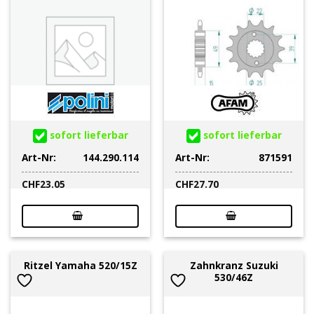
sofort lieferbar
sofort lieferbar
Art-Nr:
144.290.114
Art-Nr:
871591
CHF
23.05
CHF
27.70
Zahnkranz Suzuki
Ritzel Yamaha 520/15Z
530/46Z