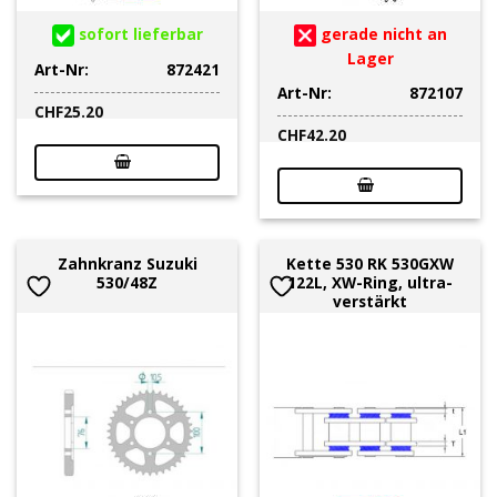
sofort lieferbar
gerade nicht an
Lager
Art-Nr:
872421
Art-Nr:
872107
CHF
25.20
CHF
42.20
Zahnkranz Suzuki
Kette 530 RK 530GXW
530/48Z
122L, XW-Ring, ultra-
verstärkt