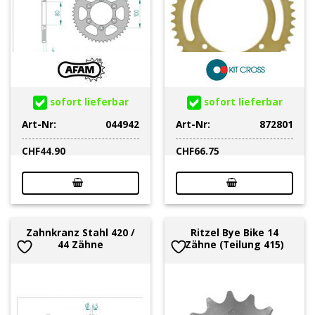
sofort lieferbar
sofort lieferbar
Art-Nr:
044942
Art-Nr:
872801
CHF
44.90
CHF
66.75
Zahnkranz Stahl 420 /
Ritzel Bye Bike 14
44 Zähne
Zähne (Teilung 415)