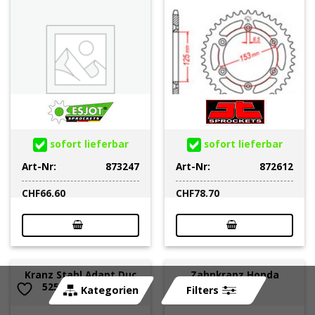
sofort lieferbar
sofort lieferbar
Art-Nr:
873247
Art-Nr:
872612
CHF
66.60
CHF
78.70
Kranz Stahl Adapt Duc
Zahnkranz Honda
525/42Z (JT 761)
530/40Z
Kategorien
Filters