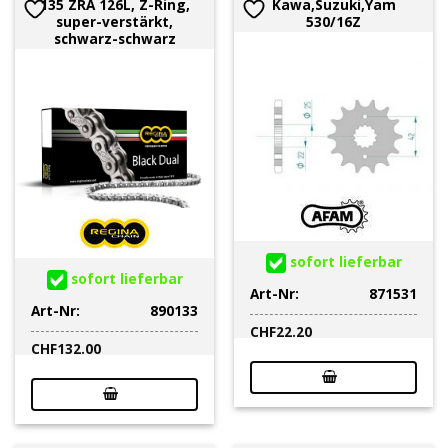
135 ZRA 126L, Z-Ring,
Kawa,Suzuki,Yam
super-verstärkt,
530/16Z
schwarz-schwarz
sofort lieferbar
sofort lieferbar
Art-Nr:
871531
Art-Nr:
890133
CHF
22.20
CHF
132.00