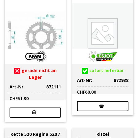
gerade nicht an
sofort lieferbar
Lager
Art-Nr:
872938
Art-Nr:
872111
CHF
60.00
CHF
51.30
Kette 520 Regina 520 /
Ritzel