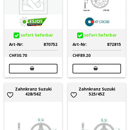
sofort lieferbar
sofort lieferbar
Art-Nr:
870752
Art-Nr:
872815
CHF
30.70
CHF
89.20
Zahnkranz Suzuki
Zahnkranz Suzuki
428/56Z
525/45Z