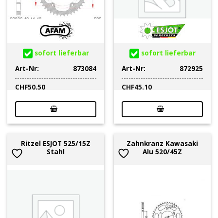
sofort lieferbar
sofort lieferbar
Art-Nr:
873084
Art-Nr:
872925
CHF
50.50
CHF
45.10
Ritzel ESJOT 525/15Z
Zahnkranz Kawasaki
Stahl
Alu 520/45Z