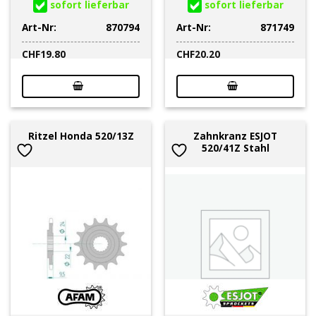
sofort lieferbar
sofort lieferbar
Art-Nr:
870794
Art-Nr:
871749
CHF
19.80
CHF
20.20
Zahnkranz ESJOT
Ritzel Honda 520/13Z
520/41Z Stahl