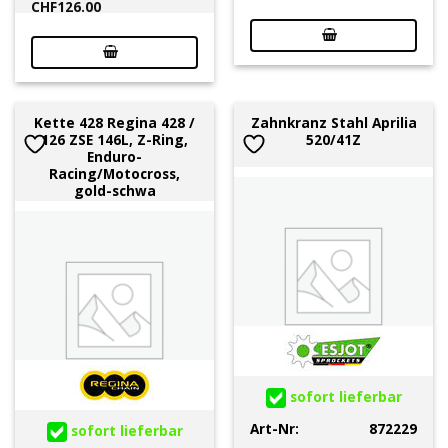
CHF
126.00
Kette 428 Regina 428 /
Zahnkranz Stahl Aprilia
126 ZSE 146L, Z-Ring,
520/41Z
Enduro-
Racing/Motocross,
gold-schwa
sofort lieferbar
Art-Nr:
872229
sofort lieferbar