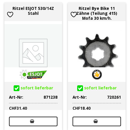
Ritzel ESJOT 530/14Z
Ritzel Bye Bike 11
Stahl
Zähne (Teilung 415)
Mofa 30 km/h.
sofort lieferbar
sofort lieferbar
Art-Nr:
871238
Art-Nr:
720261
CHF
31.40
CHF
18.40