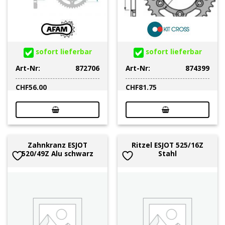
sofort lieferbar
sofort lieferbar
Art-Nr:
872706
Art-Nr:
874399
CHF
56.00
CHF
81.75
Zahnkranz ESJOT
Ritzel ESJOT 525/16Z
520/49Z Alu schwarz
Stahl