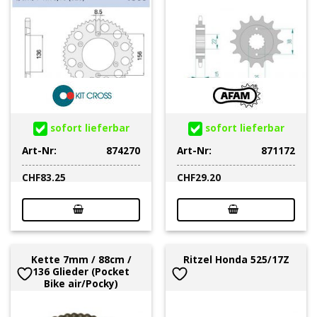
sofort lieferbar
sofort lieferbar
Art-Nr:
874270
Art-Nr:
871172
CHF
83.25
CHF
29.20
Kette 7mm / 88cm /
Ritzel Honda 525/17Z
136 Glieder (Pocket
Bike air/Pocky)