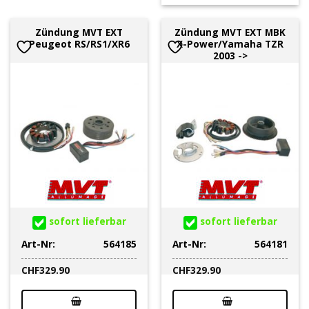
Zündung MVT EXT
Zündung MVT EXT MBK
Peugeot RS/RS1/XR6
X-Power/Yamaha TZR
2003 ->
sofort lieferbar
sofort lieferbar
Art-Nr:
564185
Art-Nr:
564181
CHF
329.90
CHF
329.90