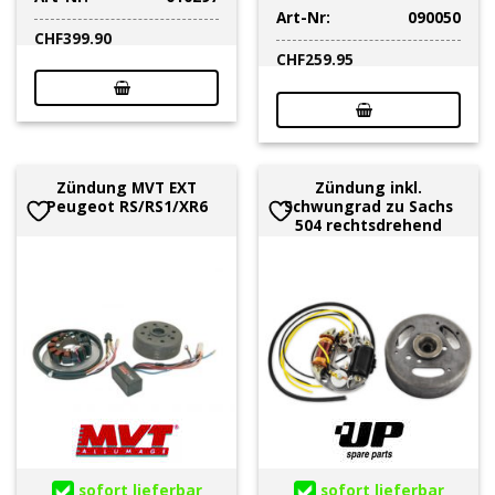
Art-Nr:
090050
CHF
399.90
CHF
259.95
Zündung MVT EXT
Zündung inkl.
Peugeot RS/RS1/XR6
Schwungrad zu Sachs
504 rechtsdrehend
sofort lieferbar
sofort lieferbar