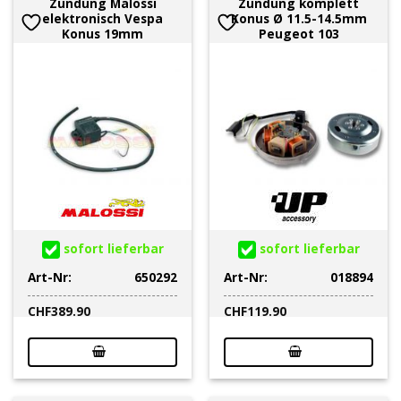
Zündung Malossi
Zündung komplett
elektronisch Vespa
Konus Ø 11.5-14.5mm
Konus 19mm
Peugeot 103
sofort lieferbar
sofort lieferbar
Art-Nr:
650292
Art-Nr:
018894
CHF
389.90
CHF
119.90