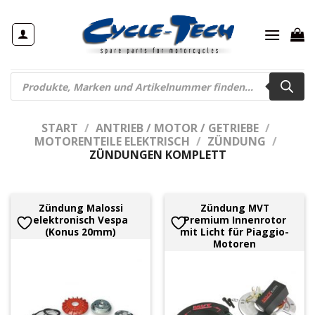
Zum
Inhalt
springen
Products
search
START
/
ANTRIEB / MOTOR / GETRIEBE
/
MOTORENTEILE ELEKTRISCH
/
ZÜNDUNG
/
ZÜNDUNGEN KOMPLETT
Zündung Malossi
Zündung MVT
elektronisch Vespa
Premium Innenrotor
(Konus 20mm)
mit Licht für Piaggio-
Motoren