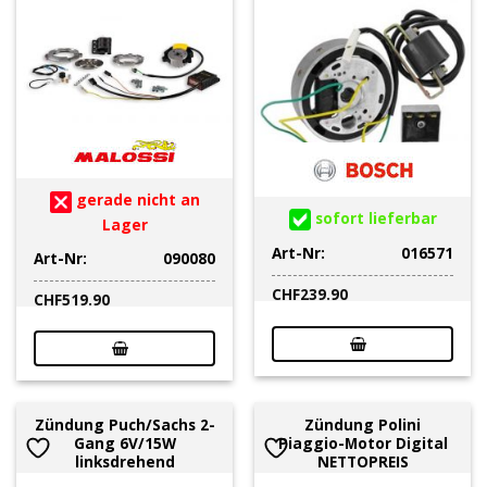
gerade nicht an
sofort lieferbar
Lager
Art-Nr:
016571
Art-Nr:
090080
CHF
239.90
CHF
519.90
Zündung Puch/Sachs 2-
Zündung Polini
Gang 6V/15W
Piaggio-Motor Digital
linksdrehend
NETTOPREIS