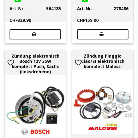
Art-Nr:
564185
Art-Nr:
278486
CHF
329.90
CHF
159.00
Zündung elektronisch
Zündung Piaggio
Bosch 12V 35W
Ciao/SI elektronisch
komplett Puch, Sachs
komplett Malossi
(linksdrehend)