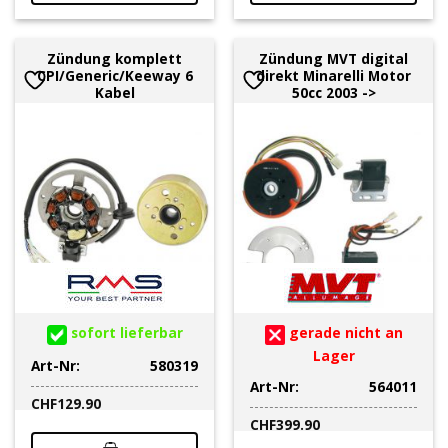
Zündung komplett
Zündung MVT digital
CPI/Generic/Keeway 6
direkt Minarelli Motor
Kabel
50cc 2003 ->
sofort lieferbar
gerade nicht an
Lager
Art-Nr:
580319
Art-Nr:
564011
CHF
129.90
CHF
399.90