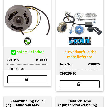
sofort lieferbar
ausverkauft, nicht
mehr lieferbar
Art-Nr:
016566
Art-Nr:
090076
CHF
159.90
CHF
299.90
Rennzündung Polini
Elektronische
Minarelli AM6
Innenrotor-Zündung