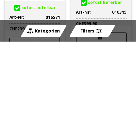
sofort lieferbar
sofort lieferbar
Art-Nr:
010315
Art-Nr:
016571
CHF
399.90
CHF
239.90
Kategorien
Filters
Zündung PVL Puch
Zündung MVT
Maxi E50/universal
Premium Innenrotor
(ohne Licht)
mit Licht AM6
rechtsdrehend
Yamaha/MBK 2003 ->