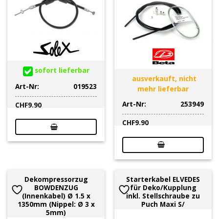
sofort lieferbar
ausverkauft, nicht
Art-Nr:
019523
mehr lieferbar
Art-Nr:
253949
CHF
9.90
CHF
9.90
Dekompressorzug
Starterkabel ELVEDES
BOWDENZUG
für Deko/Kupplung
(Innenkabel) Ø 1.5 x
inkl. Stellschraube zu
1350mm (Nippel: Ø 3 x
Puch Maxi S/
5mm)