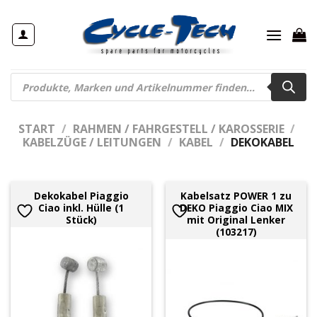
Zum
Inhalt
springen
Products
search
START
/
RAHMEN / FAHRGESTELL / KAROSSERIE
/
KABELZÜGE / LEITUNGEN
/
KABEL
/
DEKOKABEL
Dekokabel Piaggio
Kabelsatz POWER 1 zu
Ciao inkl. Hülle (1
DEKO Piaggio Ciao MIX
Stück)
mit Original Lenker
(103217)