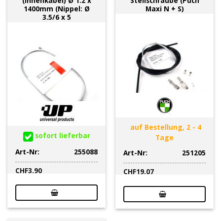
(Innenkabel) Ø 1.2 x
Stellschraube (Puch
1400mm (Nippel: Ø
Maxi N + S)
3.5/6 x 5
auf Bestellung, 2 - 4
sofort lieferbar
Tage
Art-Nr:
255088
Art-Nr:
251205
CHF
3.90
CHF
19.07