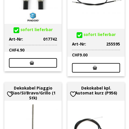
sofort lieferbar
sofort lieferbar
Art-Nr:
017742
Art-Nr:
255595
CHF
4.90
CHF
9.00
Dekokabel Piaggio
Dekokabel kpl.
Ciao/SI/Bravo/Grillo (1
Automat kurz (P956)
Stk)