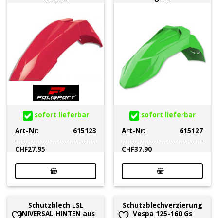
sofort lieferbar
sofort lieferbar
Art-Nr:
615123
Art-Nr:
615127
CHF
27.95
CHF
37.90
Schutzblech LSL
Schutzblechverzierung
UNIVERSAL HINTEN aus
Vespa 125-160 Gs