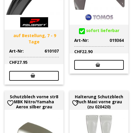
sofort lieferbar
auf Bestellung, 7 - 9
Art-Nr:
019364
Tage
Art-Nr:
610107
CHF
22.90
CHF
27.95
Schutzblech vorne str8
Halterung Schutzblech
MBK Nitro/Yamaha
Puch Maxi vorne grau
Aerox silber grau
(zu 020420)