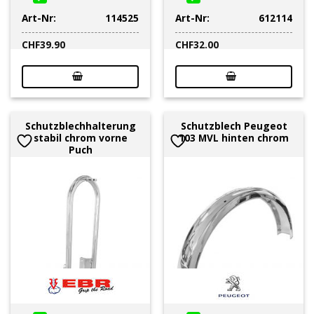
Art-Nr:
114525
Art-Nr:
612114
CHF
39.90
CHF
32.00
Schutzblechhalterung
Schutzblech Peugeot
stabil chrom vorne
103 MVL hinten chrom
Puch