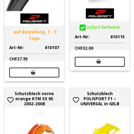
sofort lieferbar
auf Bestellung, 7 - 9
Art-Nr:
610115
Tage
Art-Nr:
610107
CHF
32.00
CHF
27.95
Schutzblech vorne
Schutzblech
orange KTM SX 65
POLISPORT F1 –
2002-2008
UNIVERSAL in GELB