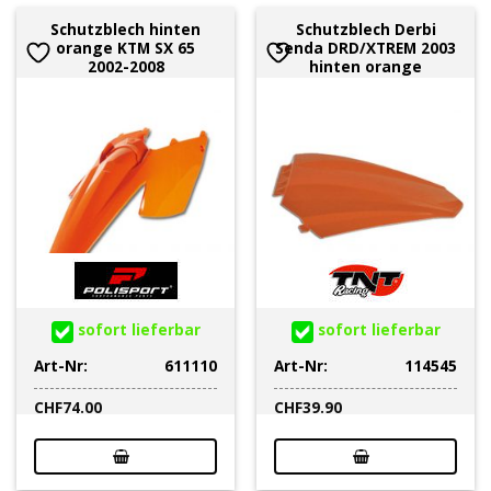
Schutzblech hinten
Schutzblech Derbi
orange KTM SX 65
Senda DRD/XTREM 2003
2002-2008
hinten orange
sofort lieferbar
sofort lieferbar
Art-Nr:
611110
Art-Nr:
114545
CHF
74.00
CHF
39.90