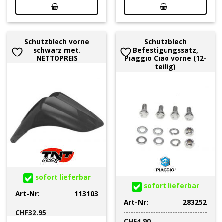
Schutzblech vorne
Schutzblech
schwarz met.
Befestigungssatz,
NETTOPREIS
Piaggio Ciao vorne (12-
teilig)
sofort lieferbar
sofort lieferbar
Art-Nr:
113103
Art-Nr:
283252
CHF
32.95
CHF
4.90