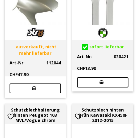
ausverkauft, nicht
sofort lieferbar
mehr lieferbar
Art-Nr:
020421
Art-Nr:
112044
CHF
13.90
CHF
47.90
Schutzblechhalterung
Schutzblech hinten
hinten Peugeot 103
grün Kawasaki KX450F
MVL/Vogue chrom
2012-2015