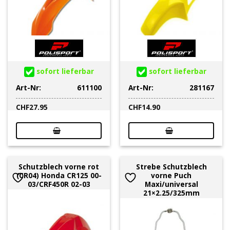
sofort lieferbar
sofort lieferbar
Art-Nr:
611100
Art-Nr:
281167
CHF
27.95
CHF
14.90
Schutzblech vorne rot
Strebe Schutzblech
(CR04) Honda CR125 00-
vorne Puch
03/CRF450R 02-03
Maxi/universal
21×2.25/325mm