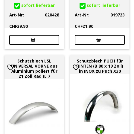
sofort lieferbar
sofort lieferbar
Art-Nr:
020428
Art-Nr:
019723
CHF
39.90
CHF
21.90
Schutzblech LSL
Schutzblech PUCH für
UNIVERSAL VORNE aus
HINTEN (B 80 x 19 Zoll)
Aluminium poliert für
in INOX zu Puch X30
21 Zoll Rad (L 7