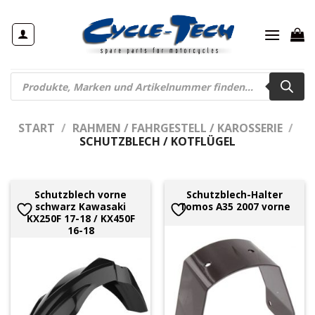
Zum
Inhalt
springen
Products
search
START
/
RAHMEN / FAHRGESTELL / KAROSSERIE
/
SCHUTZBLECH / KOTFLÜGEL
Schutzblech vorne
Schutzblech-Halter
schwarz Kawasaki
Tomos A35 2007 vorne
KX250F 17-18 / KX450F
16-18