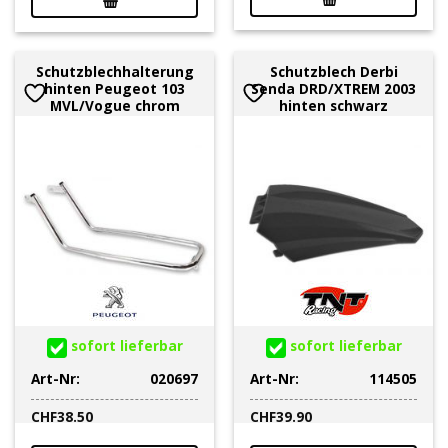
Schutzblechhalterung
Schutzblech Derbi
hinten Peugeot 103
Senda DRD/XTREM 2003
MVL/Vogue chrom
hinten schwarz
sofort lieferbar
sofort lieferbar
Art-Nr:
020697
Art-Nr:
114505
CHF
38.50
CHF
39.90