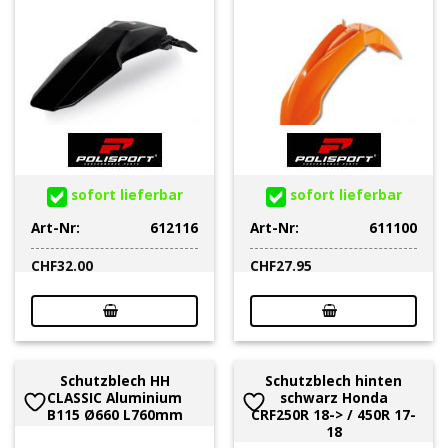
sofort lieferbar
sofort lieferbar
Art-Nr:
612116
Art-Nr:
611100
CHF
32.00
CHF
27.95
Schutzblech HH
Schutzblech hinten
CLASSIC Aluminium
schwarz Honda
B115 Ø660 L760mm
CRF250R 18-> / 450R 17-
18