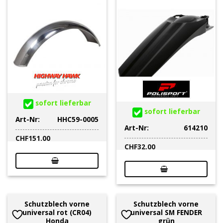
sofort lieferbar
sofort lieferbar
Art-Nr:
HHC59-0005
Art-Nr:
614210
CHF
151.00
CHF
32.00
Schutzblech vorne
Schutzblech vorne
universal rot (CR04)
universal SM FENDER
Honda
grün