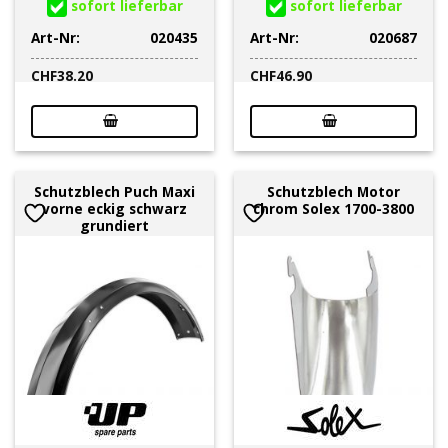
sofort lieferbar
sofort lieferbar
Art-Nr:
020435
Art-Nr:
020687
CHF
38.20
CHF
46.90
Schutzblech Puch Maxi
Schutzblech Motor
vorne eckig schwarz
chrom Solex 1700-3800
grundiert