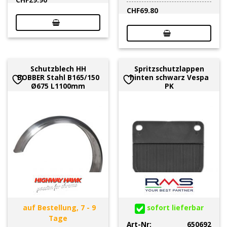
CHF
69.80
Schutzblech HH
Spritzschutzlappen
BOBBER Stahl B165/150
hinten schwarz Vespa
Ø675 L1100mm
PK
auf Bestellung, 7 - 9
sofort lieferbar
Tage
Art-Nr:
650692