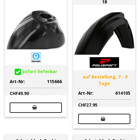
18
sofort lieferbar
auf Bestellung, 7 - 9
Art-Nr:
115666
Tage
Art-Nr:
614105
CHF
49.90
CHF
27.95