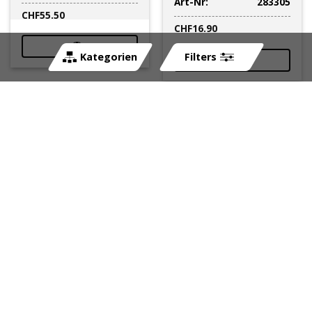
Art-Nr:
283305
CHF
55.50
CHF
16.90
Kategorien
Filters
Schutzblechstrebe
Schutzblech PONY
Puch 315mm,
hinten, zu GTX (Beta-
universal, vorne,
521) in chrom (OEM:
chrom
P1616)
sofort lieferbar
ausverkauft, nicht