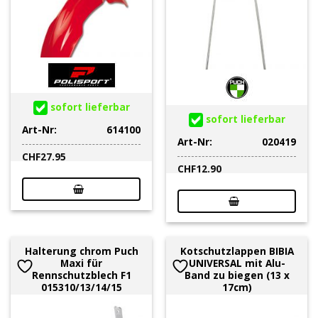
sofort lieferbar
sofort lieferbar
Art-Nr:
614100
Art-Nr:
020419
CHF
27.95
CHF
12.90
Halterung chrom Puch
Kotschutzlappen BIBIA
Maxi für
UNIVERSAL mit Alu-
Rennschutzblech F1
Band zu biegen (13 x
015310/13/14/15
17cm)