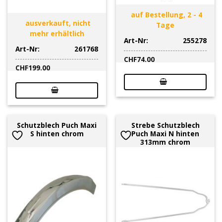
auf Bestellung, 2 - 4
ausverkauft, nicht
Tage
mehr erhältlich
Art-Nr:
255278
Art-Nr:
261768
CHF
74.00
CHF
199.00
Schutzblech Puch Maxi
Strebe Schutzblech
S hinten chrom
Puch Maxi N hinten
313mm chrom