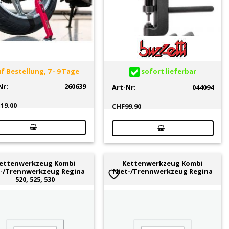
f Bestellung, 7 - 9 Tage
sofort lieferbar
Nr:
260639
Art-Nr:
044094
119.00
CHF
99.90
ettenwerkzeug Kombi
Kettenwerkzeug Kombi
t-/Trennwerkzeug Regina
Niet-/Trennwerkzeug Regina
520, 525, 530