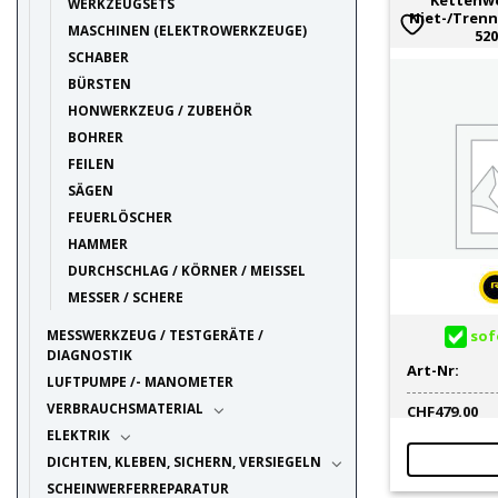
Kettenw
WERKZEUGSETS
Niet-/Tren
MASCHINEN (ELEKTROWERKZEUGE)
520
SCHABER
BÜRSTEN
HONWERKZEUG / ZUBEHÖR
BOHRER
FEILEN
SÄGEN
FEUERLÖSCHER
HAMMER
DURCHSCHLAG / KÖRNER / MEISSEL
MESSER / SCHERE
sofo
MESSWERKZEUG / TESTGERÄTE /
DIAGNOSTIK
Art-Nr:
LUFTPUMPE /- MANOMETER
VERBRAUCHSMATERIAL
CHF
479.00
ELEKTRIK
DICHTEN, KLEBEN, SICHERN, VERSIEGELN
SCHEINWERFERREPARATUR