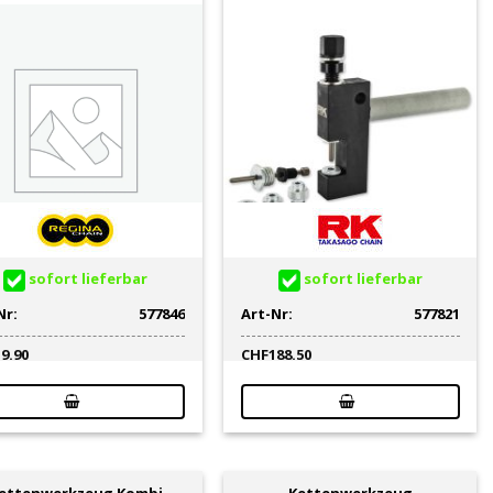
sofort lieferbar
sofort lieferbar
Nr:
577846
Art-Nr:
577821
19.90
CHF
188.50