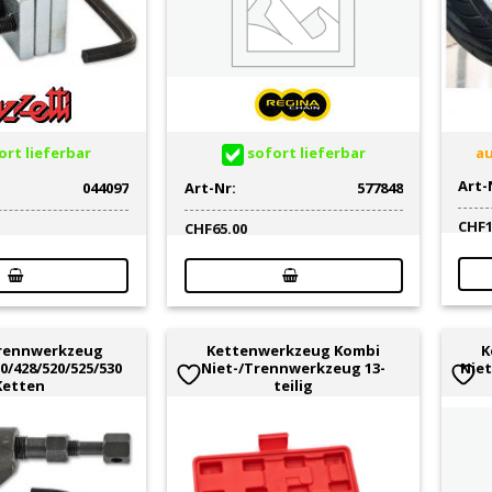
rt lieferbar
sofort lieferbar
au
Art-
044097
Art-Nr:
577848
CHF
CHF
65.00
rennwerkzeug
Kettenwerkzeug Kombi
K
0/428/520/525/530
Niet-/Trennwerkzeug 13-
Nie
Ketten
teilig