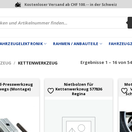
Kostenloser Versand ab CHF 100.-- in der Schweiz
 FAHRZEUGELEKTRONIK
RAHMEN / ANBAUTEILE
FAHRZEUG
Ergebnisse 1 – 16 von 5
ZEUG
/
KETTENWERKZEUG
d-Presswerkzeug
Nietbolzen für
Mot
wegs (Montage)
Kettenwerkzeug 577836
Regina
Sch