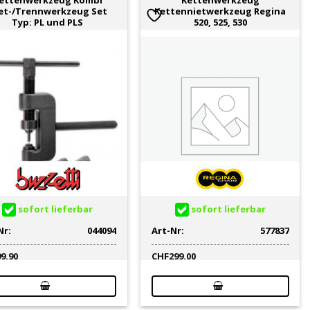
ettenwerkzeug Kombi
Kettenwerkzeug
et-/Trennwerkzeug Set
Kettennietwerkzeug Regina
Typ: PL und PLS
520, 525, 530
sofort lieferbar
sofort lieferbar
Nr:
044094
Art-Nr:
577837
99.90
CHF
299.00