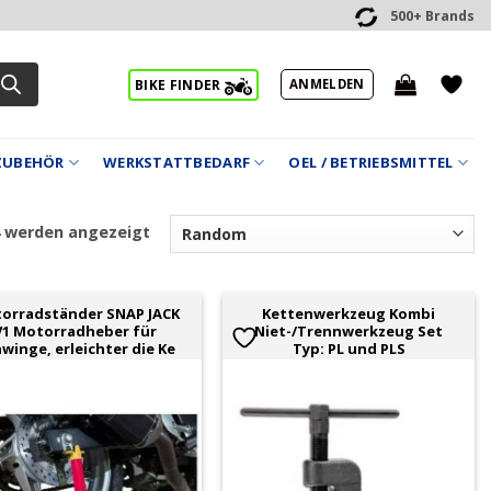
500+ Brands
ANMELDEN
BIKE FINDER
ZUBEHÖR
WERKSTATTBEDARF
OEL / BETRIEBSMITTEL
4 werden angezeigt
orradständer SNAP JACK
Kettenwerkzeug Kombi
V1 Motorradheber für
Niet-/Trennwerkzeug Set
winge, erleichter die Ke
Typ: PL und PLS