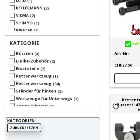
D.I.D
1
KELLERMANN
3
VICMA
2
SHIN YO
1
BIKETEK
1
BUZZETTI
9
KATEGORIE
sofo
ICETOOLZ
1
JMP
2
Art-Nr:
Bürsten
4
KMC
1
E-Bike-Zubehör
2
CHF
27.50
SNAP JACK
1
Ersatzteile
2
UP TOOLS
1
Kettenwerkzeug
1
Kettenwerkzeug
54
Ständer für hinten
3
Werkzeuge für Unterwegs
1
Kettent
Buzzetti 42
Zange (diverse)
3
KATEGORIEN
ZURÜCKSETZEN