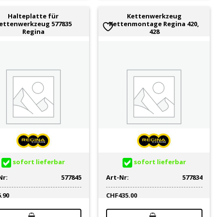
Halteplatte für
Kettenwerkzeug
ettenwerkzeug 577835
Kettenmontage Regina 420,
Regina
428
sofort lieferbar
sofort lieferbar
Nr:
577845
Art-Nr:
577834
6.90
CHF
435.00