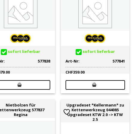
sofort lieferbar
sofort lieferbar
Nr:
577838
Art-Nr:
577841
479.00
CHF
359.00
Nietbolzen für
Upgradeset *Kellermann* zu
ettenwerkzeug 577837
Kettenwerkzeug 044085
Regina
Upgradeset KTW 2.0 –> KTW
2.5