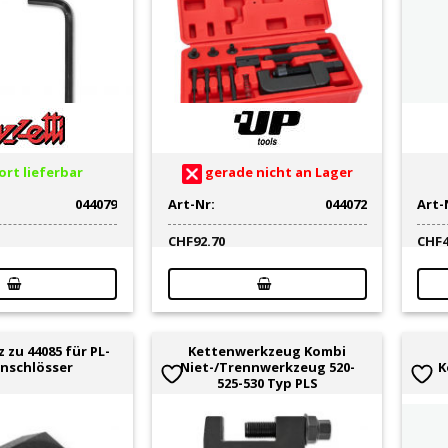
rt lieferbar
gerade nicht an Lager
044079
Art-Nr:
044072
Art-
CHF
92.70
CHF
 zu 44085 für PL-
Kettenwerkzeug Kombi
nschlösser
Niet-/Trennwerkzeug 520-
K
525-530 Typ PLS