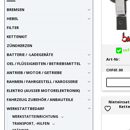
BREMSEN
HEBEL
FILTER
KETTENKIT
ZÜNDKERZEN
sofo
BATTERIE / -LADEGERÄTE
Art-Nr:
OEL / FLÜSSIGKEITEN / BETRIEBSMITTEL
CHF
61.00
ANTRIEB / MOTOR / GETRIEBE
RAHMEN / FAHRGESTELL / KAROSSERIE
ELEKTRO (AUSSER MOTORELEKTRONIK)
FAHRZEUG ZUBEHÖR / ANBAUTEILE
Nieteinsatz
Kette
WERKSTATTBEDARF
WERKSTATTEINRICHTUNG
TRANSPORT, -HILFEN