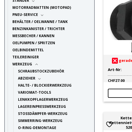
STÄNDER
MOTORRADMATTEN (MOTOPAD)
PNEU-SERVICE
BEHÄLTER / OELWANNE / TANK
BENZINKANISTER / TRICHTER
MESSBECHER / KANNEN
OELPUMPEN / SPRITZEN
OELBINDEMITTEL
TEILEREINIGER
gerade
WERKZEUG
Art-Nr:
SCHRAUBSTOCKZUBEHÖR
ABZIEHER
CHF
27.00
HALTE- / BLOCKIERWERKZEUG
VARIOMAT-TOOLS
LENKKOPFLAGERWERKZEUG
LAGEREINPRESSWERKZEUG
STOSSDÄMPFER-WERKZEUG
Kett
SIMMERRING-WERKZEUG
Kettenniet
520
O-RING-DEMONTAGE