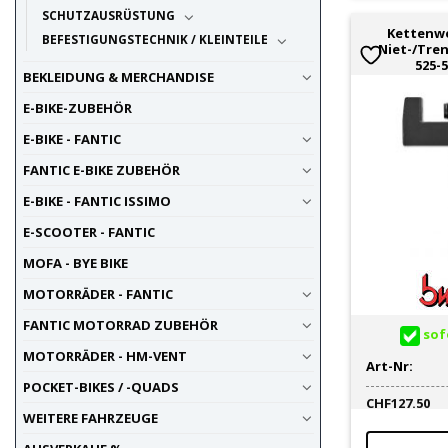
SCHUTZAUSRÜSTUNG
Kettenw
BEFESTIGUNGSTECHNIK / KLEINTEILE
Niet-/Tre
525-
BEKLEIDUNG & MERCHANDISE
E-BIKE-ZUBEHÖR
E-BIKE - FANTIC
FANTIC E-BIKE ZUBEHÖR
E-BIKE - FANTIC ISSIMO
E-SCOOTER - FANTIC
MOFA - BYE BIKE
MOTORRÄDER - FANTIC
FANTIC MOTORRAD ZUBEHÖR
sofo
MOTORRÄDER - HM-VENT
Art-Nr:
POCKET-BIKES / -QUADS
CHF
127.50
WEITERE FAHRZEUGE