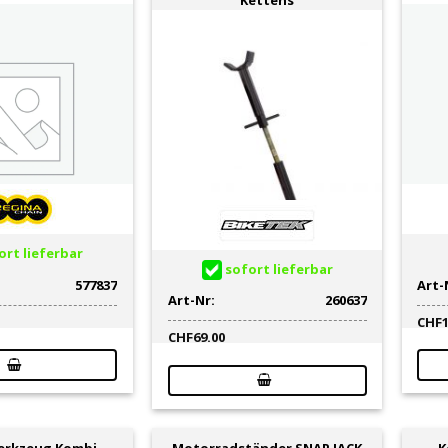
rt lieferbar
sofort lieferbar
577837
Art-
Art-Nr:
260637
CHF
CHF
69.00