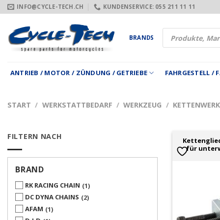
Zum
INFO@CYCLE-TECH.CH
KUNDENSERVICE: 055 211 11 11
Inhalt
springen
Products
BRANDS
search
ANTRIEB / MOTOR / ZÜNDUNG / GETRIEBE
FAHRGESTELL /
START
/
WERKSTATTBEDARF
/
WERKZEUG
/
KETTENWERK
FILTERN NACH
Kettenglie
für unter
BRAND
RK RACING CHAIN
1
DC DYNA CHAINS
2
AFAM
1