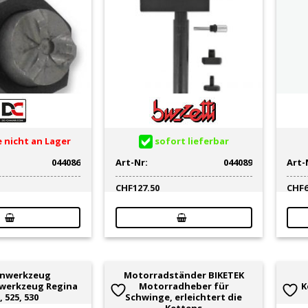
 nicht an Lager
sofort lieferbar
044086
Art-Nr:
044089
Art-
CHF
127.50
CHF
enwerkzeug
Motorradständer BIKETEK
werkzeug Regina
Motorradheber für
K
, 525, 530
Schwinge, erleichtert die
Kettens