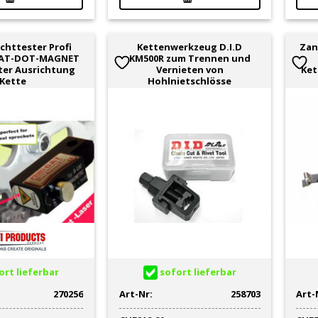
chttester Profi
Kettenwerkzeug D.I.D
Zan
CAT-DOT-MAGNET
KM500R zum Trennen und
ter Ausrichtung
Vernieten von
Ket
Kette
Hohlnietschlösse
rt lieferbar
sofort lieferbar
270256
Art-Nr:
258703
Art-