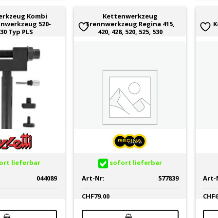
erkzeug Kombi
Kettenwerkzeug
nnwerkzeug 520-
Trennwerkzeug Regina 415,
K
530 Typ PLS
420, 428, 520, 525, 530
rt lieferbar
sofort lieferbar
044089
Art-Nr:
577839
Art-
CHF
79.00
CHF