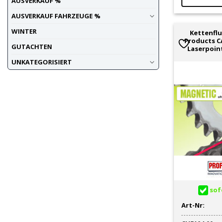
AUSVERKAUF %
AUSVERKAUF FAHRZEUGE %
WINTER
Kettenflu
Products 
GUTACHTEN
Laserpoin
UNKATEGORISIERT
sofo
Art-Nr: