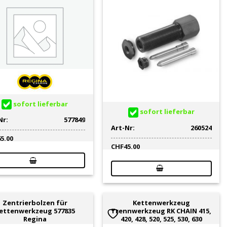
sofort lieferbar
sofort lieferbar
Nr:
577849
Art-Nr:
260524
65.00
CHF
45.00
Zentrierbolzen für
Kettenwerkzeug
ettenwerkzeug 577835
Trennwerkzeug RK CHAIN 415,
Regina
420, 428, 520, 525, 530, 630