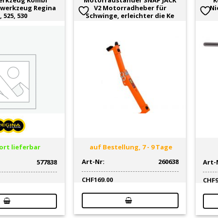
erkzeug Kombi
Motorradständer SNAP JACK
K
nwerkzeug Regina
V2 Motorradheber für
Ni
, 525, 530
Schwinge, erleichter die Ke
rt lieferbar
auf Bestellung, 7 - 9 Tage
Art-Nr:
260638
577838
Art-
CHF
169.00
CHF