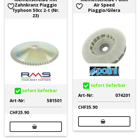
Zahnkranz Piaggio
Air Speed
Typhoon 50cc 2-t (Nr.
Piaggio/Gilera
23)
sofort lieferbar
sofort lieferbar
Art-Nr:
074201
Art-Nr:
581501
CHF
35.90
CHF
25.90