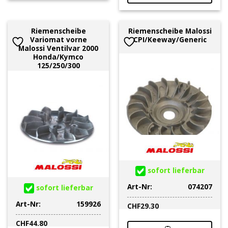
Riemenscheibe
Riemenscheibe Malossi
Variomat vorne
CPI/Keeway/Generic
Malossi Ventilvar 2000
Honda/Kymco
125/250/300
sofort lieferbar
Art-Nr:
074207
sofort lieferbar
Art-Nr:
159926
CHF
29.30
CHF
44.80