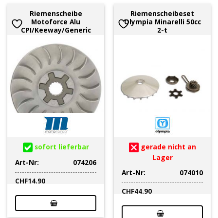
Riemenscheibe
Riemenscheibeset
Motoforce Alu
Olympia Minarelli 50cc
CPI/Keeway/Generic
2-t
sofort lieferbar
gerade nicht an
Lager
Art-Nr:
074206
Art-Nr:
074010
CHF
14.90
CHF
44.90