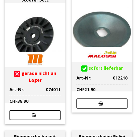
sofort lieferbar
gerade nicht an
Art-Nr:
012218
Lager
Art-Nr:
074011
CHF
21.90
CHF
38.90
Riemenscheibe mit
Riemenscheibe Polini