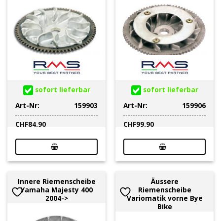
sofort lieferbar
sofort lieferbar
Art-Nr:
159903
Art-Nr:
159906
CHF
84.90
CHF
99.90
Innere Riemenscheibe
Äussere
Yamaha Majesty 400
Riemenscheibe
2004->
Variomatik vorne Bye
Bike