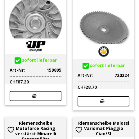
sofort lieferbar
sofort lieferbar
Art-Nr:
159895
Art-Nr:
720224
CHF
87.20
CHF
28.70
Riemenscheibe
Riemenscheibe Malossi
Motoforce Racing
Variomat Piaggio
verstärkt Minarelli
Ciao/SI
Scooter 50cc