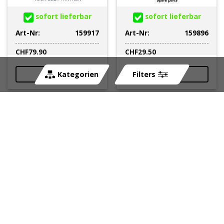
sofort lieferbar
sofort lieferbar
Art-Nr:
159917
Art-Nr:
159896
CHF
79.90
CHF
29.50
Kategorien
Filters
Riemenscheibe Malossi
Riemenscheibe Polini
Air Speed Yamaha XP
Air Speed Ceramic
500 T-Max 2001-2011
EVO3 Minarelli Motor
50cc