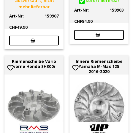
ausverkauft, nicht
sofort lieferbar
mehr lieferbar
Art-Nr:
159903
Art-Nr:
159907
CHF
84.90
CHF
49.90
Riemenscheibe Vario
Innere Riemenscheibe
vorne Honda SH300i
Yamaha M-Max 125
2016-2020