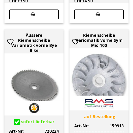
CHF
79.90
CHF
34.90
Äussere
Riemenscheibe
Riemenscheibe
Variomatik vorne Sym
Variomatik vorne Bye
Mio 100
Bike
auf Bestellung
sofort lieferbar
Art-Nr:
159913
Art-Nr:
720224