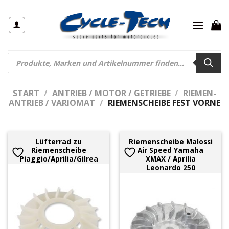
Zum
Inhalt
springen
Products
search
START
/
ANTRIEB / MOTOR / GETRIEBE
/
RIEMEN-
ANTRIEB / VARIOMAT
/
RIEMENSCHEIBE FEST VORNE
Lüfterrad zu
Riemenscheibe Malossi
Riemenscheibe
Air Speed Yamaha
Piaggio/Aprilia/Gilrea
XMAX / Aprilia
Leonardo 250