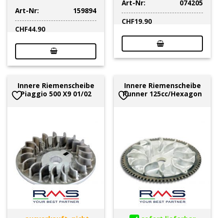
Art-Nr:
074205
Art-Nr:
159894
CHF
19.90
CHF
44.90
Innere Riemenscheibe
Innere Riemenscheibe
Piaggio 500 X9 01/02
Runner 125cc/Hexagon