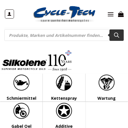
Zum
Inhalt
springen
Products
search
Schmiermittel
Kettenspray
Wartung
Gabel Oel
Additive