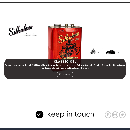
CLASSIC OEL
Besonders schonende Formel für Oldtimer-Motorräder und Autos. Hervorragende Schmiereigenschaften bei Drehzahlen, Belastungen
und Temperaturen im niedrigen bis mittleren Bereich.
Check