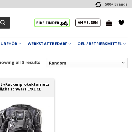
500+ Brands
ANMELDEN
BIKE FINDER
ZUBEHÖR
WERKSTATTBEDARF
OEL / BETRIEBSMITTEL
owing all 3 results
st-/Rückenprotektornetz
light schwarz L/XL CE