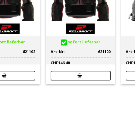
rt lieferbar
sofort lieferbar
621102
Art-Nr:
621100
Art-
CHF
146.40
CHF