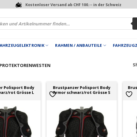
Kostenloser Versand ab CHF 100.-- in der Schweiz
 FAHRZEUGELEKTRONIK
RAHMEN / ANBAUTEILE
FAHRZEUG
Sh
PROTEKTORENWESTEN
r Polisport Body
Brustpanzer Polisport Body
Bru
arz/rot Grösse L
Armor schwarz/rot Grösse S