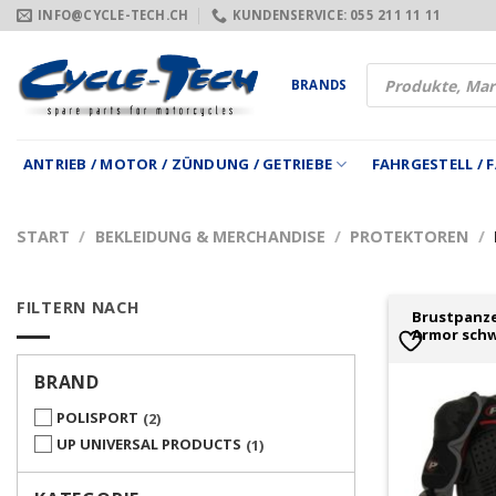
Zum
INFO@CYCLE-TECH.CH
KUNDENSERVICE: 055 211 11 11
Inhalt
springen
Products
BRANDS
search
ANTRIEB / MOTOR / ZÜNDUNG / GETRIEBE
FAHRGESTELL /
START
/
BEKLEIDUNG & MERCHANDISE
/
PROTEKTOREN
/
FILTERN NACH
Brustpanze
Armor schw
BRAND
POLISPORT
2
UP UNIVERSAL PRODUCTS
1