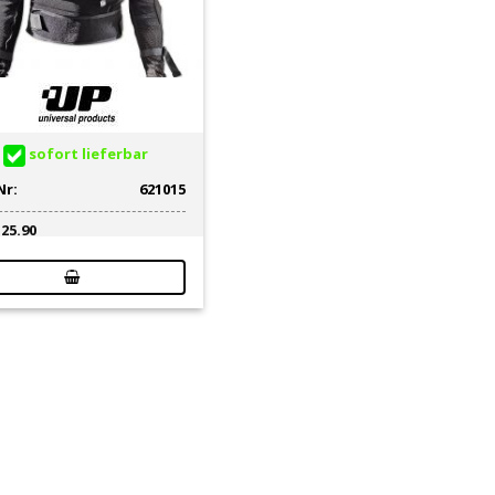
sofort lieferbar
Nr:
621015
125.90