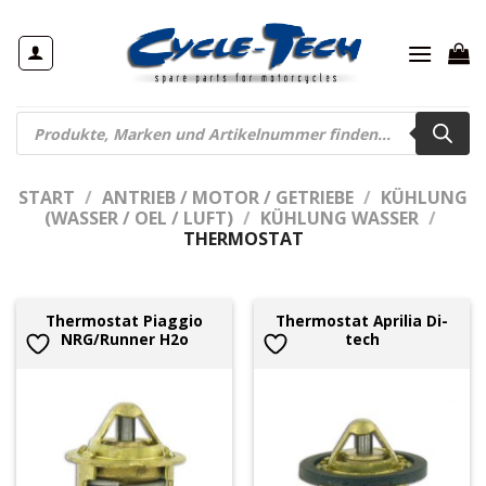
Zum
Inhalt
springen
Products
search
START
/
ANTRIEB / MOTOR / GETRIEBE
/
KÜHLUNG
(WASSER / OEL / LUFT)
/
KÜHLUNG WASSER
/
THERMOSTAT
Thermostat Piaggio
Thermostat Aprilia Di-
NRG/Runner H2o
tech