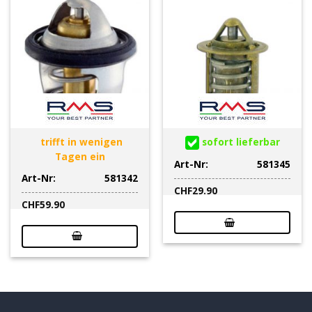
trifft in wenigen
sofort lieferbar
Tagen ein
Art-Nr:
581345
Art-Nr:
581342
CHF
29.90
CHF
59.90