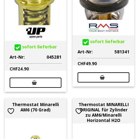
sofort lieferbar
sofort lieferbar
Art-Nr:
581341
Art-Nr:
045281
CHF
49.90
CHF
24.90
Thermostat Minarelli
Thermostat MINARELLI
AM6 (70 Grad)
ORIGINAL für Zylinder
zu AM6/Minarelli
Horizontal H2O