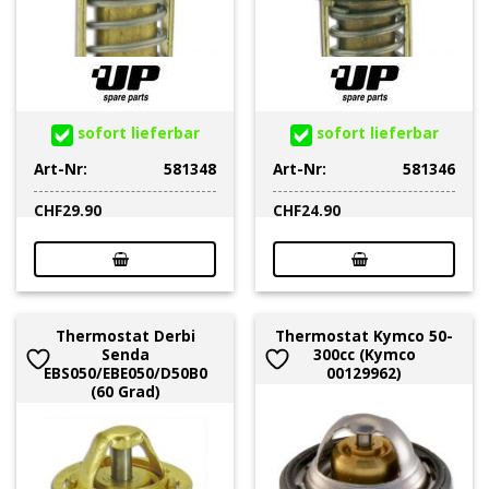
sofort lieferbar
sofort lieferbar
Art-Nr:
581348
Art-Nr:
581346
CHF
29.90
CHF
24.90
Thermostat Derbi
Thermostat Kymco 50-
Senda
300cc (Kymco
EBS050/EBE050/D50B0
00129962)
(60 Grad)