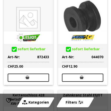
sofort lieferbar
sofort lieferbar
Art-Nr:
872433
Art-Nr:
044070
CHF
25.00
CHF
12.90
Kettenschloss 428
Zahnkranz Stahl ESJOT
Nietschloss RK 428XSO,
428/49Z
Kategorien
Filters
XW-Ring, CLFZ *PLS*