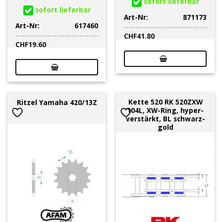
sofort lieferbar
sofort lieferbar
Art-Nr:
871173
Art-Nr:
617460
CHF
41.80
CHF
19.60
Kette 520 RK 520ZXW
Ritzel Yamaha 420/13Z
104L, XW-Ring, hyper-
verstärkt, BL schwarz-
gold