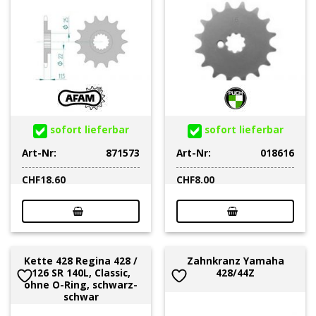
sofort lieferbar
sofort lieferbar
Art-Nr:
871573
Art-Nr:
018616
CHF
18.60
CHF
8.00
Kette 428 Regina 428 /
Zahnkranz Yamaha
126 SR 140L, Classic,
428/44Z
ohne O-Ring, schwarz-
schwar