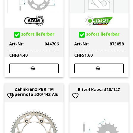
sofort lieferbar
sofort lieferbar
Art-Nr:
044706
Art-Nr:
873058
CHF
34.40
CHF
51.60
Zahnkranz PBR TM
Ritzel Kawa 420/14Z
Supermoto 520/44Z Alu