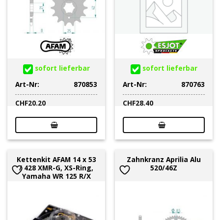
sofort lieferbar
sofort lieferbar
Art-Nr:
870853
Art-Nr:
870763
CHF
20.20
CHF
28.40
Kettenkit AFAM 14 x 53
Zahnkranz Aprilia Alu
/ 428 XMR-G, XS-Ring,
520/46Z
Yamaha WR 125 R/X