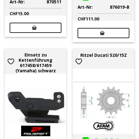
Art-Nr:
870511
Art-Nr:
876019-B
CHF
15.00
CHF
111.00
Einsatz zu
Ritzel Ducati 520/15Z
Kettenführung
617458/617459
(Yamaha) schwarz