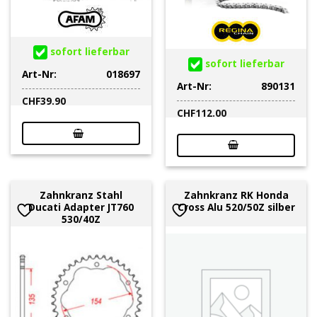
sofort lieferbar
sofort lieferbar
Art-Nr:
018697
Art-Nr:
890131
CHF
39.90
CHF
112.00
Zahnkranz Stahl
Zahnkranz RK Honda
Ducati Adapter JT760
Cross Alu 520/50Z silber
530/40Z