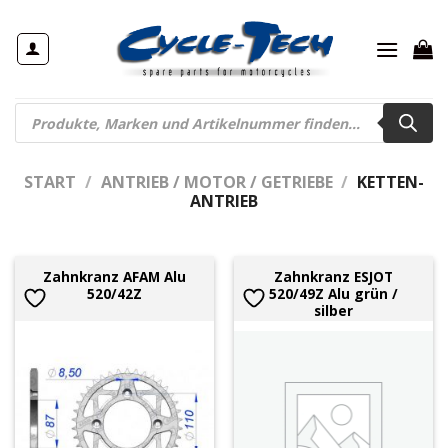
Zum
Inhalt
springen
Products
search
START
/
ANTRIEB / MOTOR / GETRIEBE
/
KETTEN-
ANTRIEB
Zahnkranz AFAM Alu
Zahnkranz ESJOT
520/42Z
520/49Z Alu grün /
silber