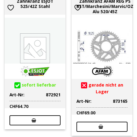
Zahnkranz ESJOT
Zahnkranz AFAM REG PS
525/42Z Stahl
BST/Marchesini/Marvic/OZ
Alu 520/45Z
sofort lieferbar
gerade nicht an
Lager
Art-Nr:
872921
Art-Nr:
873165
CHF
64.70
CHF
69.00