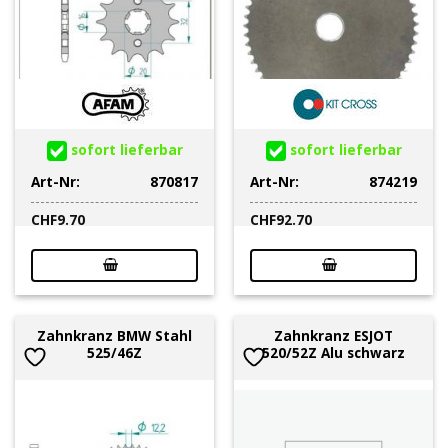
sofort lieferbar
sofort lieferbar
Art-Nr:
870817
Art-Nr:
874219
CHF
9.70
CHF
92.70
Zahnkranz BMW Stahl
Zahnkranz ESJOT
525/46Z
520/52Z Alu schwarz