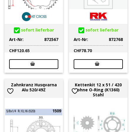
sofort lieferbar
sofort lieferbar
Art-Nr:
872567
Art-Nr:
872768
CHF
120.65
CHF
78.70
Zahnkranz Husqvarna
Kettenkit 12 x 51 / 420
Alu 520/49Z
ohne O-Ring (K1360)
Stahl