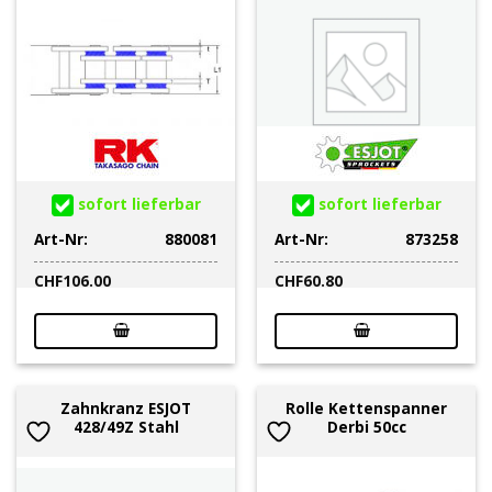
sofort lieferbar
sofort lieferbar
Art-Nr:
880081
Art-Nr:
873258
CHF
106.00
CHF
60.80
Zahnkranz ESJOT
Rolle Kettenspanner
428/49Z Stahl
Derbi 50cc