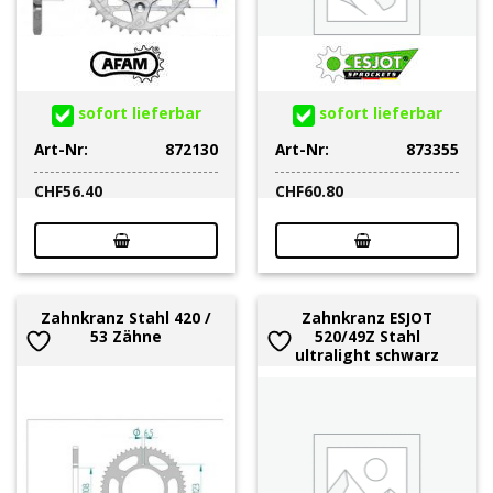
sofort lieferbar
sofort lieferbar
Art-Nr:
872130
Art-Nr:
873355
CHF
56.40
CHF
60.80
Zahnkranz Stahl 420 /
Zahnkranz ESJOT
53 Zähne
520/49Z Stahl
ultralight schwarz