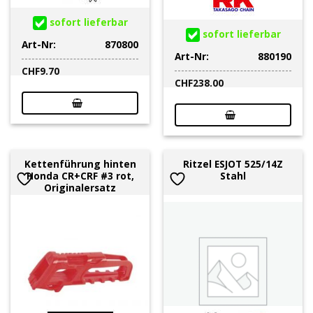
sofort lieferbar
sofort lieferbar
Art-Nr:
870800
Art-Nr:
880190
CHF
9.70
CHF
238.00
Kettenführung hinten
Ritzel ESJOT 525/14Z
Honda CR+CRF #3 rot,
Stahl
Originalersatz