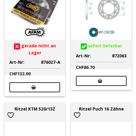
gerade nicht an
sofort lieferbar
Lager
Art-Nr:
872063
Art-Nr:
876027-A
CHF
86.70
CHF
132.00
Ritzel KTM 520/13Z
Ritzel Puch 16 Zähne