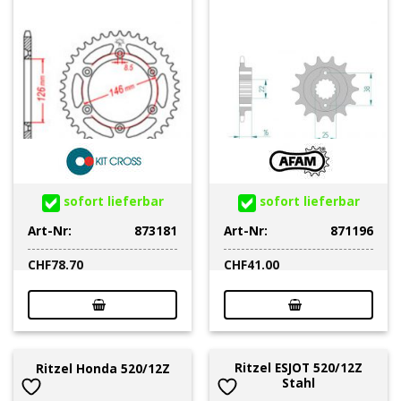
sofort lieferbar
sofort lieferbar
Art-Nr:
873181
Art-Nr:
871196
CHF
78.70
CHF
41.00
Ritzel ESJOT 520/12Z
Ritzel Honda 520/12Z
Stahl