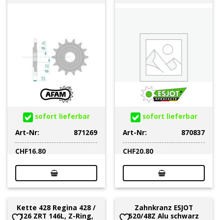
sofort lieferbar
sofort lieferbar
Art-Nr:
871269
Art-Nr:
870837
CHF
16.80
CHF
20.80
Kette 428 Regina 428 /
Zahnkranz ESJOT
126 ZRT 146L, Z-Ring,
520/48Z Alu schwarz