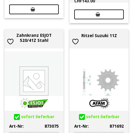
CHF
143.00
Zahnkranz ESJOT
Ritzel Suzuki 11Z
520/41Z Stahl
sofort lieferbar
sofort lieferbar
Art-Nr:
873075
Art-Nr:
871692