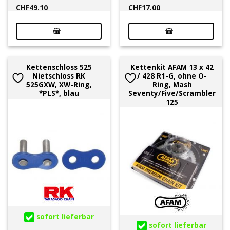
CHF
49.10
CHF
17.00
Kettenschloss 525
Kettenkit AFAM 13 x 42
Nietschloss RK
/ 428 R1-G, ohne O-
525GXW, XW-Ring,
Ring, Mash
*PLS*, blau
Seventy/Five/Scrambler
125
sofort lieferbar
sofort lieferbar