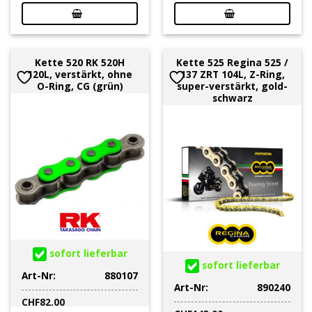
Kette 520 RK 520H
Kette 525 Regina 525 /
120L, verstärkt, ohne
137 ZRT 104L, Z-Ring,
O-Ring, CG (grün)
super-verstärkt, gold-
schwarz
sofort lieferbar
sofort lieferbar
Art-Nr:
880107
Art-Nr:
890240
CHF
82.00