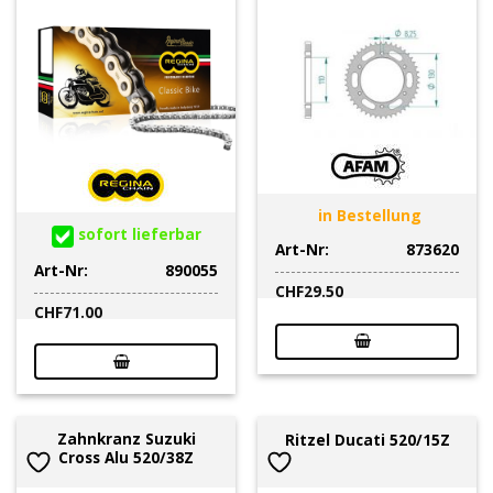
in Bestellung
sofort lieferbar
Art-Nr:
873620
Art-Nr:
890055
CHF
29.50
CHF
71.00
Zahnkranz Suzuki
Ritzel Ducati 520/15Z
Cross Alu 520/38Z