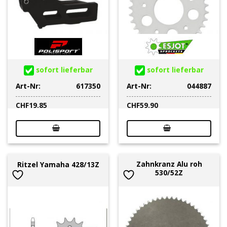
sofort lieferbar
sofort lieferbar
Art-Nr:
617350
Art-Nr:
044887
CHF
19.85
CHF
59.90
Zahnkranz Alu roh
Ritzel Yamaha 428/13Z
530/52Z