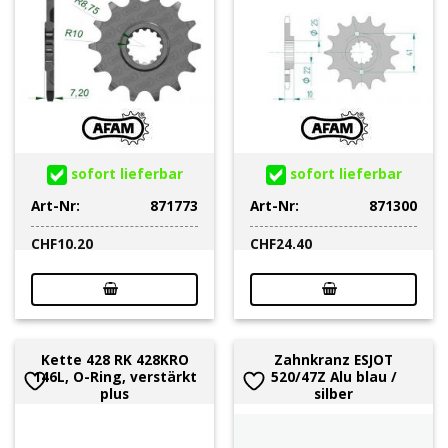
sofort lieferbar
sofort lieferbar
Art-Nr:
871773
Art-Nr:
871300
CHF
10.20
CHF
24.40
Kette 428 RK 428KRO
Zahnkranz ESJOT
146L, O-Ring, verstärkt
520/47Z Alu blau /
plus
silber