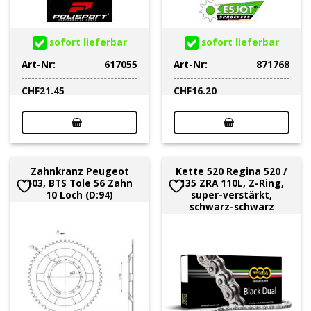
sofort lieferbar
sofort lieferbar
Art-Nr:
617055
Art-Nr:
871768
CHF
21.45
CHF
16.20
Zahnkranz Peugeot
Kette 520 Regina 520 /
103, BTS Tole 56 Zahn
135 ZRA 110L, Z-Ring,
10 Loch (D:94)
super-verstärkt,
schwarz-schwarz