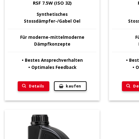
RSF 7.5W (ISO 32)
Synthetisches
Stossdämpfer-/Gabel Oel
Stos
Für
moderne-mittelmoderne
F
Dämpfkonzepte
• Bestes Ansprechverhalten
• Bes
• Optimales Feedback
• 
Details
De
kaufen