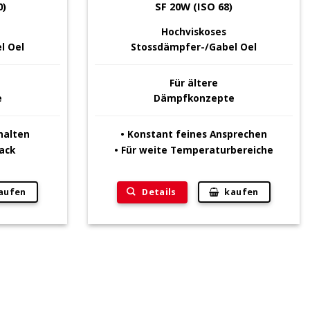
0)
SF 20W (ISO 68)
Hochviskoses
l Oel
Stossdämpfer-/Gabel Oel
Für ältere
e
Dämpfkonzepte
halten
• Konstant feines Ansprechen
ack
• Für weite Temperaturbereiche
Details
aufen
kaufen