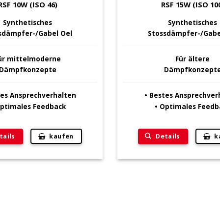
RSF 10W (ISO 46)
RSF 15W (ISO 10
Synthetisches
Synthetisches
sdämpfer-/Gabel Oel
Stossdämpfer-/Gabe
ür
mittelmoderne
Für ältere
Dämpfkonzepte
Dämpfkonzept
tes Ansprechverhalten
• Bestes Ansprechver
Optimales Feedback
• Optimales Feedb
tails
Details
kaufen
k