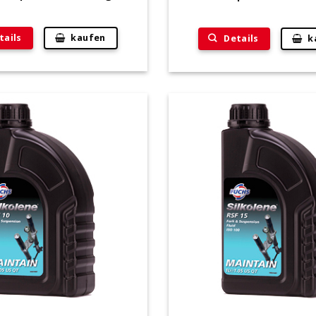
tails
kaufen
Details
k