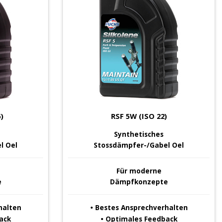
)
RSF 5W (ISO 22)
Synthetisches
l Oel
Stossdämpfer-/Gabel Oel
Für
moderne
e
Dämpfkonzepte
halten
• Bestes Ansprechverhalten
ack
• Optimales Feedback