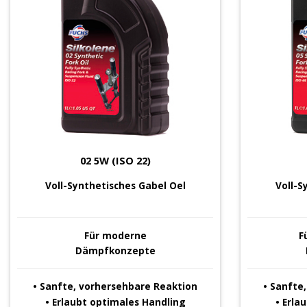
02 5W (ISO 22)
Voll-Synthetisches
Gabel Oel
Voll-S
Für moderne
F
Dämpfkonzepte
• Sanfte, vorhersehbare Reaktion
• Sanfte
• Erlaubt optimales Handling
• Erla