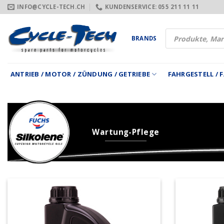
Zum
INFO@CYCLE-TECH.CH
KUNDENSERVICE: 055 211 11 11
Inhalt
springen
Products
BRANDS
search
ANTRIEB / MOTOR / ZÜNDUNG / GETRIEBE
FAHRGESTELL /
Wartung-Pflege