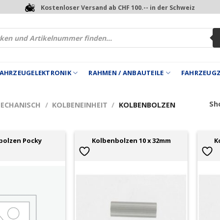
Kostenloser Versand ab CHF 100.-- in der Schweiz
 FAHRZEUGELEKTRONIK
RAHMEN / ANBAUTEILE
FAHRZEUG
Sho
MECHANISCH
/
KOLBENEINHEIT
/
KOLBENBOLZEN
bolzen Pocky
Kolbenbolzen 10 x 32mm
K