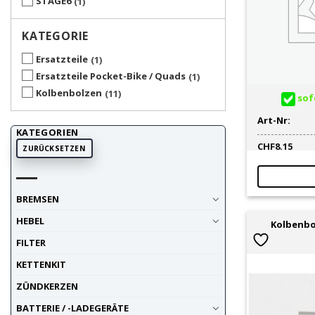
STAGE6
1
KATEGORIE
Ersatzteile
1
Ersatzteile Pocket-Bike / Quads
1
Kolbenbolzen
11
sofo
Art-Nr:
KATEGORIEN
CHF
8.15
ZURÜCKSETZEN
BREMSEN
HEBEL
Kolbenbo
FILTER
KETTENKIT
ZÜNDKERZEN
BATTERIE / -LADEGERÄTE