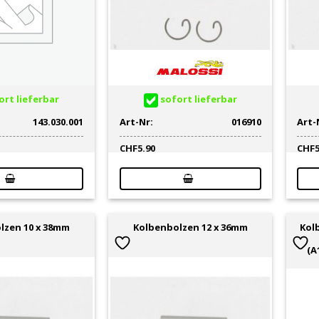
rt lieferbar
sofort lieferbar
143.030.001
Art-Nr:
016910
Art-
CHF
5.90
CHF
Kol
lzen 10 x 38mm
Kolbenbolzen 12 x 36mm
(A