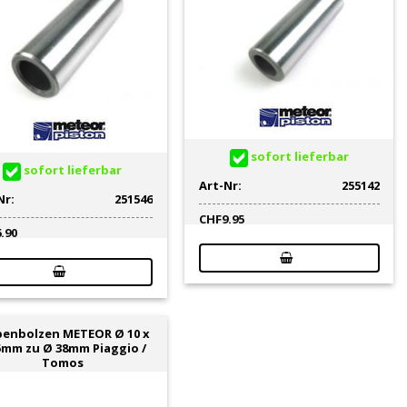
sofort lieferbar
sofort lieferbar
Art-Nr:
255142
Nr:
251546
CHF
9.95
6.90
benbolzen METEOR Ø 10 x
5mm zu Ø 38mm Piaggio /
Tomos