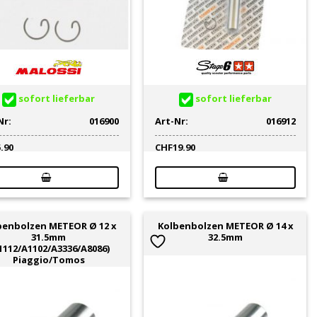
sofort lieferbar
sofort lieferbar
Nr:
016900
Art-Nr:
016912
5.90
CHF
19.90
benbolzen METEOR Ø 12 x
Kolbenbolzen METEOR Ø 14 x
31.5mm
32.5mm
1112/A1102/A3336/A8086)
Piaggio/Tomos