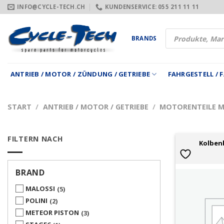
Zum
INFO@CYCLE-TECH.CH
KUNDENSERVICE: 055 211 11 11
Inhalt
springen
Products
BRANDS
search
ANTRIEB / MOTOR / ZÜNDUNG / GETRIEBE
FAHRGESTELL /
START
/
ANTRIEB / MOTOR / GETRIEBE
/
MOTORENTEILE 
FILTERN NACH
Kolben
BRAND
MALOSSI
5
POLINI
2
METEOR PISTON
3