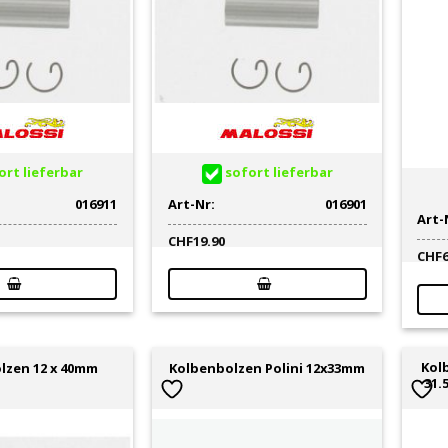
rt lieferbar
sofort lieferbar
016911
Art-Nr:
016901
Art-
CHF
19.90
CHF
Kol
lzen 12 x 40mm
Kolbenbolzen Polini 12x33mm
31.