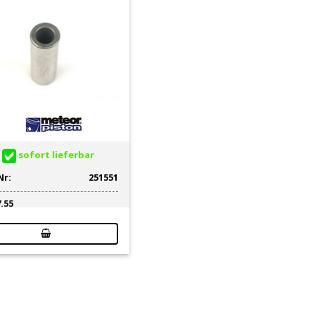
sofort lieferbar
Nr:
251551
7.55