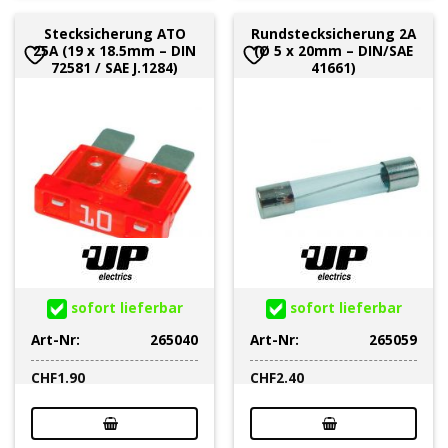
Stecksicherung ATO
Rundstecksicherung 2A
25A (19 x 18.5mm – DIN
(Ø 5 x 20mm – DIN/SAE
72581 / SAE J.1284)
41661)
sofort lieferbar
sofort lieferbar
Art-Nr:
265040
Art-Nr:
265059
CHF
1.90
CHF
2.40