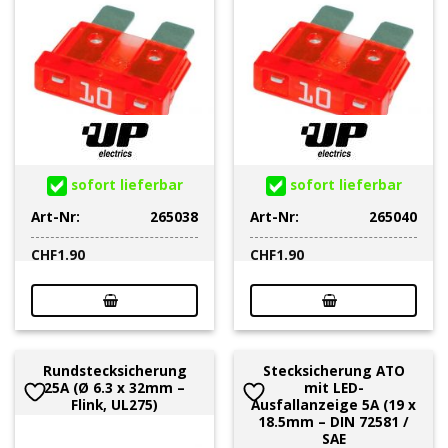
sofort lieferbar
sofort lieferbar
Art-Nr:
265038
Art-Nr:
265040
CHF
1.90
CHF
1.90
Rundstecksicherung
Stecksicherung ATO
25A (Ø 6.3 x 32mm –
mit LED-
Flink, UL275)
Ausfallanzeige 5A (19 x
18.5mm – DIN 72581 /
SAE