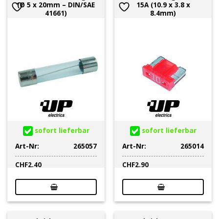
(Ø 5 x 20mm – DIN/SAE
15A (10.9 x 3.8 x
41661)
8.4mm)
sofort lieferbar
sofort lieferbar
Art-Nr:
265057
Art-Nr:
265014
CHF
2.40
CHF
2.90