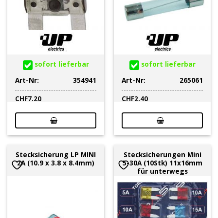
sofort lieferbar
sofort lieferbar
Art-Nr:
354941
Art-Nr:
265061
CHF
7.20
CHF
2.40
Stecksicherung LP MINI
Stecksicherungen Mini
2A (10.9 x 3.8 x 8.4mm)
5-30A (10Stk) 11x16mm
für unterwegs