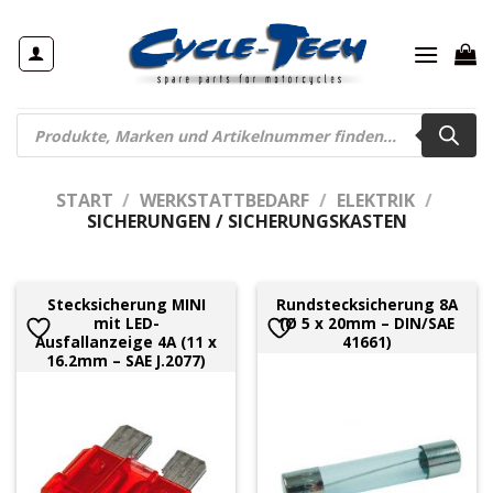
Zum
Inhalt
springen
Products
search
START
/
WERKSTATTBEDARF
/
ELEKTRIK
/
SICHERUNGEN / SICHERUNGSKASTEN
Stecksicherung MINI
Rundstecksicherung 8A
mit LED-
(Ø 5 x 20mm – DIN/SAE
Ausfallanzeige 4A (11 x
41661)
16.2mm – SAE J.2077)