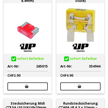
8.4mm)
Stück)
sofort lieferbar
sofort lieferbar
Art-Nr:
265015
Art-Nr:
354944
CHF
2.90
CHF
4.90
Stecksicherung Midi
Rundstecksicherung
7.5A (10 Stk)19x20mm
40A (Ø 6.3 x 32mm –