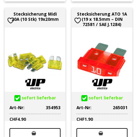
Stecksicherung Midi
Stecksicherung ATO 1A
20A (10 Stk) 19x20mm
(19 x 18.5mm – DIN
72581 / SAE J.1284)
sofort lieferbar
sofort lieferbar
Art-Nr:
354953
Art-Nr:
265031
CHF
4.90
CHF
1.90