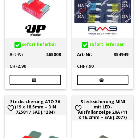
sofort lieferbar
sofort lieferbar
Art-Nr:
265008
Art-Nr:
354949
CHF
2.90
CHF
7.90
Stecksicherung ATO 3A
Stecksicherung MINI
(19 x 18.5mm – DIN
mit LED-
72581 / SAE J.1284)
Ausfallanzeige 20A (11
x 16.2mm – SAE J.2077)