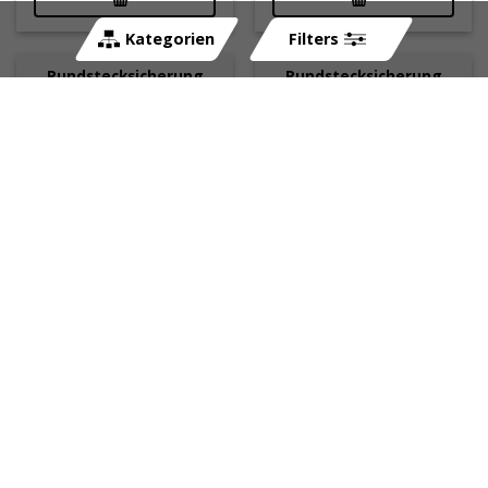
Kategorien
Filters
Rundstecksicherung
Rundstecksicherung
15A (Ø 6.3 x 32mm –
30A (Ø 6.3 x 32mm –
Flink, UL275)
Flink, UL275)
sofort lieferbar
sofort lieferbar
Art-Nr:
265074
Art-Nr:
265077
CHF
2.40
CHF
2.40