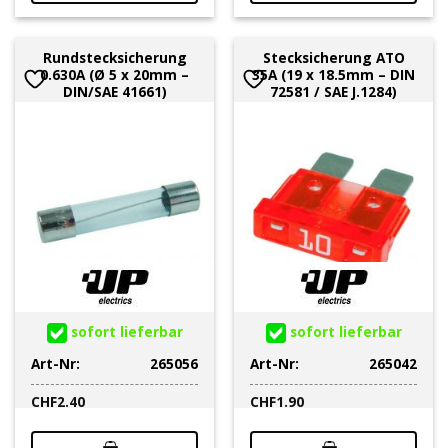
Rundstecksicherung
Stecksicherung ATO
0.630A (Ø 5 x 20mm –
35A (19 x 18.5mm – DIN
DIN/SAE 41661)
72581 / SAE J.1284)
sofort lieferbar
sofort lieferbar
Art-Nr:
265056
Art-Nr:
265042
CHF
2.40
CHF
1.90