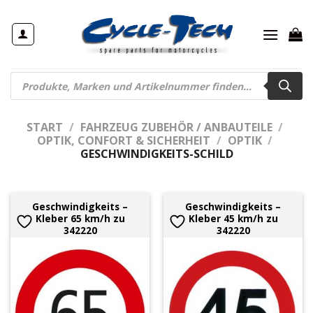
Zum
Inhalt
springen
Products
search
START
/
FAHRZEUG ZUBEHÖR / ANBAUTEILE
/
OPTIK, CONFORT & SICHERHEIT
/
OPTIK
/
GESCHWINDIGKEITS-SCHILD
Geschwindigkeits –
Geschwindigkeits –
Kleber 65 km/h zu
Kleber 45 km/h zu
342220
342220