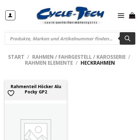
Zum
Inhalt
springen
Products
search
START
/
RAHMEN / FAHRGESTELL / KAROSSERIE
/
RAHMEN ELEMENTE
/
HECKRAHMEN
Rahmenteil Höcker Alu
Pocky GP2