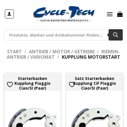
Zum
Inhalt
springen
Products
search
START
/
ANTRIEB / MOTOR / GETRIEBE
/
RIEMEN-
ANTRIEB / VARIOMAT
/
KUPPLUNG MOTORSTART
Starterbacken
Satz Starterbacken
Kupplung Piaggio
Kupplung CiF Piaggio
Ciao/SI (Paar)
Ciao/SI (Paar)