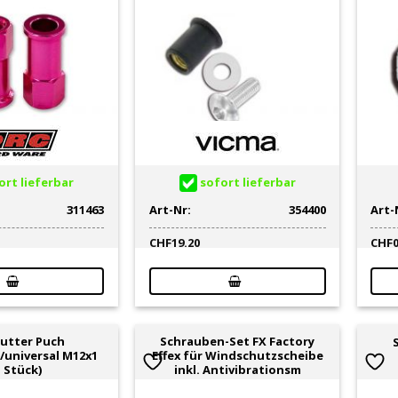
rt lieferbar
sofort lieferbar
311463
Art-Nr:
354400
Art-
CHF
19.20
CHF
utter Puch
Schrauben-Set FX Factory
/universal M12x1
Effex für Windschutzscheibe
1 Stück)
inkl. Antivibrationsm