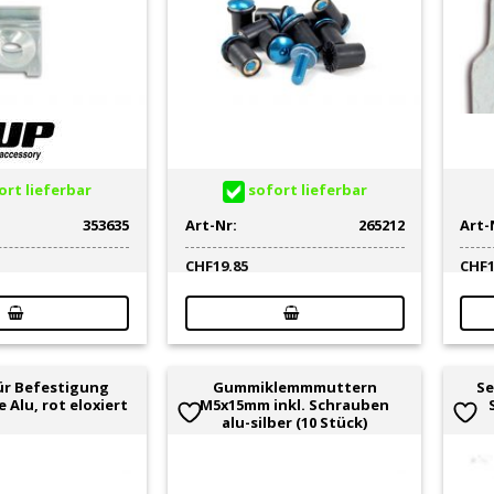
rt lieferbar
sofort lieferbar
353635
Art-Nr:
265212
Art-
CHF
19.85
CHF
ür Befestigung
Gummiklemmmuttern
Se
Alu, rot eloxiert
M5x15mm inkl. Schrauben
alu-silber (10 Stück)