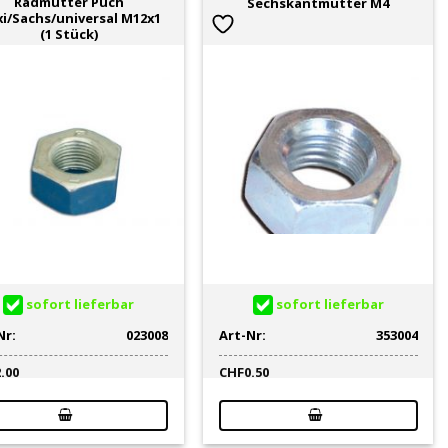
Radmutter Puch
Sechskantmutter M4
i/Sachs/universal M12x1
(1 Stück)
sofort lieferbar
sofort lieferbar
Nr:
023008
Art-Nr:
353004
2.00
CHF
0.50