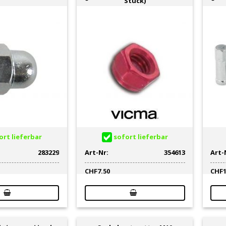
Stück)
rt lieferbar
sofort lieferbar
283229
Art-Nr:
354613
Art-
CHF
7.50
CHF