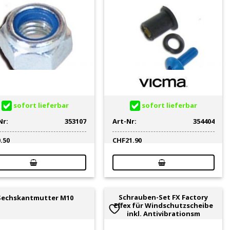
sofort lieferbar
sofort lieferbar
Nr:
353107
Art-Nr:
354404
0.50
CHF
21.90
Schrauben-Set FX Factory
Sechskantmutter M10
Effex für Windschutzscheibe
inkl. Antivibrationsm