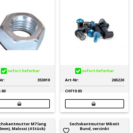
sofort lieferbar
sofort lieferbar
Nr:
353010
Art-Nr:
265226
0.80
CHF
19.85
chskantmutter M7 lang
Sechskantmutter M8 mit
5mm), Malossi (4 Stück)
Bund, verzinkt