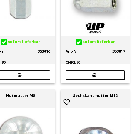
sofort lieferbar
sofort lieferbar
Nr:
353016
Art-Nr:
353017
1.90
CHF
2.90
Hutmutter M8
Sechskantmutter M12