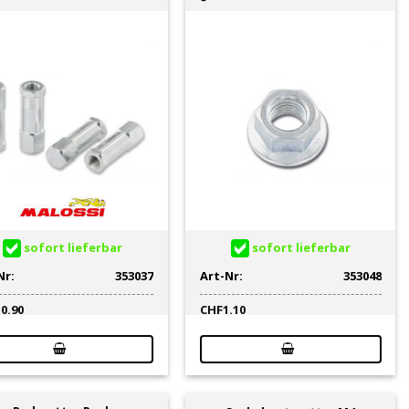
sofort lieferbar
sofort lieferbar
Nr:
353037
Art-Nr:
353048
10.90
CHF
1.10