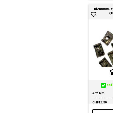
Klemmmutt
(1
sofo
Art-Nr:
CHF
13.90