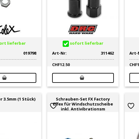
rt lieferbar
sofort lieferbar
019798
Art-Nr:
311462
Art-
CHF
12.50
CHF
Schrauben-Set FX Factory
 3.5mm (1 Stück)
Effex für Windschutzscheibe
inkl. Antivibrationsm