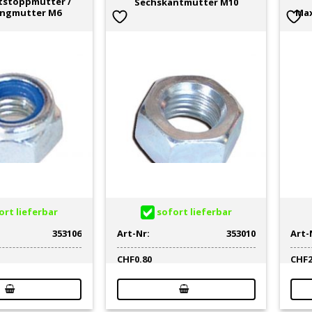
tstoppmutter /
Sechskantmutter M10
ungmutter M6
Max
rt lieferbar
sofort lieferbar
353106
Art-Nr:
353010
Art-
CHF
0.80
CHF