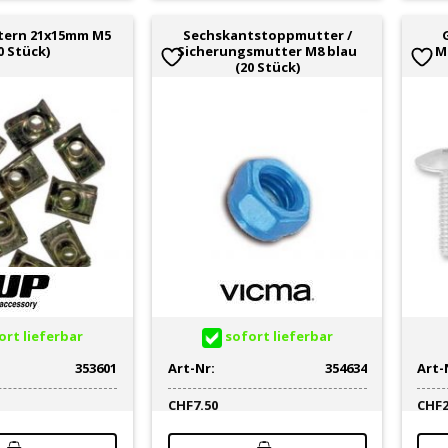
ern 21x15mm M5
Sechskantstoppmutter /
0 Stück)
Sicherungsmutter M8 blau
M
(20 Stück)
rt lieferbar
sofort lieferbar
353601
Art-Nr:
354634
Art-
CHF
7.50
CHF