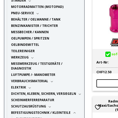
STÄNDER
MOTORRADMATTEN (MOTOPAD)
PNEU-SERVICE
BEHÄLTER / OELWANNE / TANK
BENZINKANISTER / TRICHTER
MESSBECHER / KANNEN
OELPUMPEN / SPRITZEN
OELBINDEMITTEL
TEILEREINIGER
sofo
WERKZEUG
Art-Nr:
MESSWERKZEUG / TESTGERÄTE /
DIAGNOSTIK
CHF
12.50
LUFTPUMPE /- MANOMETER
VERBRAUCHSMATERIAL
ELEKTRIK
DICHTEN, KLEBEN, SICHERN, VERSIEGELN
SCHEINWERFERREPARATUR
Radm
Maxi/Sachs
SCHUTZAUSRÜSTUNG
(
BEFESTIGUNGSTECHNIK / KLEINTEILE