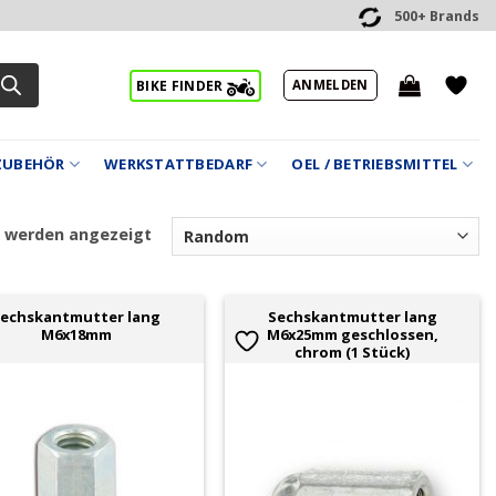
500+ Brands
ANMELDEN
BIKE FINDER
ZUBEHÖR
WERKSTATTBEDARF
OEL / BETRIEBSMITTEL
5 werden angezeigt
echskantmutter lang
Sechskantmutter lang
M6x18mm
M6x25mm geschlossen,
chrom (1 Stück)