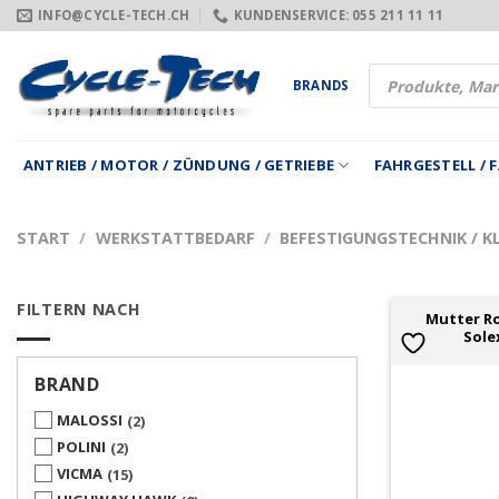
Zum
INFO@CYCLE-TECH.CH
KUNDENSERVICE: 055 211 11 11
Inhalt
springen
Products
BRANDS
search
ANTRIEB / MOTOR / ZÜNDUNG / GETRIEBE
FAHRGESTELL /
START
/
WERKSTATTBEDARF
/
BEFESTIGUNGSTECHNIK / KL
FILTERN NACH
Mutter R
Sole
BRAND
MALOSSI
2
POLINI
2
VICMA
15