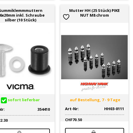
Gummiklemmmuttern
Mutter HH (25 Stück) PIKE
6x20mm inkl. Schraube
NUT M8 chrom
silber (10 Stück)
sofort lieferbar
auf Bestellung, 7 - 9 Tage
Art-Nr:
HH03-0111
Nr:
354410
CHF
70.50
22.30