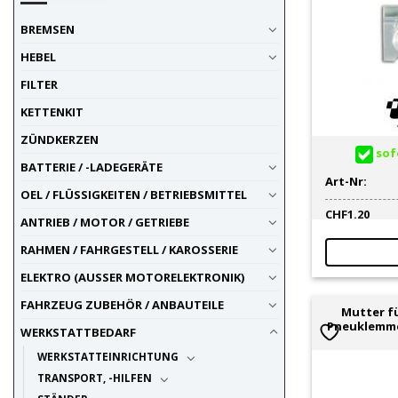
Pneuklemmen / Pneustopper
5
BREMSEN
Schrauben
5
Sechskantmutter
85
HEBEL
Stehbolzen, Gewindebolzen
3
FILTER
Vierkantmutter
2
KETTENKIT
Zahnkranz-/Ritzel-
1
Befestigungen
ZÜNDKERZEN
sofo
BATTERIE / -LADEGERÄTE
Art-Nr:
OEL / FLÜSSIGKEITEN / BETRIEBSMITTEL
CHF
1.20
ANTRIEB / MOTOR / GETRIEBE
RAHMEN / FAHRGESTELL / KAROSSERIE
ELEKTRO (AUSSER MOTORELEKTRONIK)
FAHRZEUG ZUBEHÖR / ANBAUTEILE
Mutter f
Pneuklemme 
WERKSTATTBEDARF
WERKSTATTEINRICHTUNG
TRANSPORT, -HILFEN