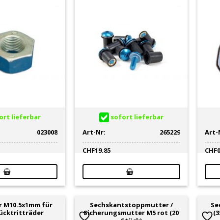
rt lieferbar
sofort lieferbar
023008
Art-Nr:
265229
Art-
CHF
19.85
CHF
 M10.5x1mm für
Sechskantstoppmutter /
Se
ücktritträder
Sicherungsmutter M5 rot (20
(3