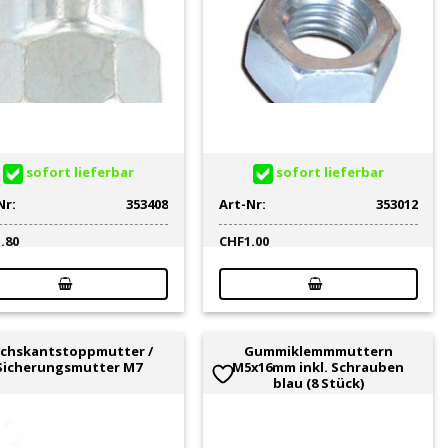
sofort lieferbar
sofort lieferbar
Nr:
353408
Art-Nr:
353012
1.80
CHF
1.00
chskantstoppmutter /
Gummiklemmmuttern
Sicherungsmutter M7
M5x16mm inkl. Schrauben
blau (8 Stück)