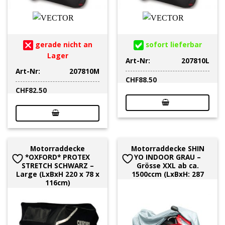
gerade nicht an
sofort lieferbar
Lager
Art-Nr:
207810L
Art-Nr:
207810M
CHF
88.50
CHF
82.50
Motorraddecke
Motorraddecke SHIN
*OXFORD* PROTEX
YO INDOOR GRAU –
STRETCH SCHWARZ –
Grösse XXL ab ca.
Large (LxBxH 220 x 78 x
1500ccm (LxBxH: 287
116cm)