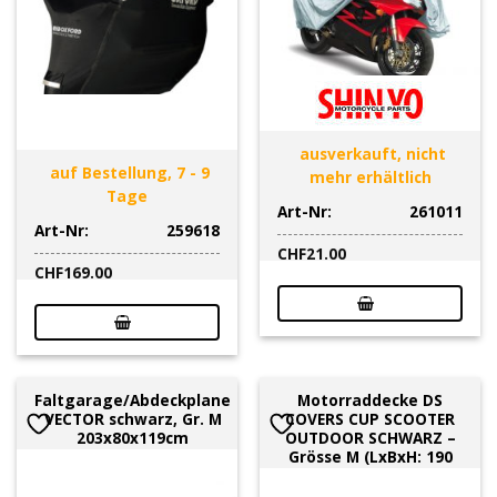
ausverkauft, nicht
auf Bestellung, 7 - 9
mehr erhältlich
Tage
Art-Nr:
261011
Art-Nr:
259618
CHF
21.00
CHF
169.00
Faltgarage/Abdeckplane
Motorraddecke DS
VECTOR schwarz, Gr. M
COVERS CUP SCOOTER
203x80x119cm
OUTDOOR SCHWARZ –
Grösse M (LxBxH: 190