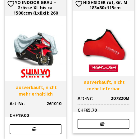
YO INDOOR GRAU –
HIGHSIDER rot, Gr. M
Grösse XL bis ca.
183x80x115cm
1500ccm (LxBxH: 260
ausverkauft, nicht
ausverkauft, nicht
mehr lieferbar
mehr erhältlich
Art-Nr:
207820M
Art-Nr:
261010
CHF
65.70
CHF
19.00