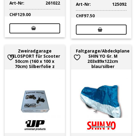
Art-Nr:
261022
Art-Nr:
125092
CHF
129.00
CHF
97.50
Zweiradgarage
Faltgarage/Abdeckplane
VELOSPORT für Scooter
SHIN YO Gr. M
50ccm (160 x 100 x
203x89x122cm
70cm) Silberfolie z
blau/silber