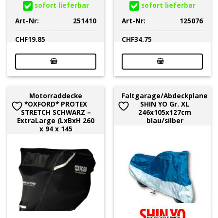
sofort lieferbar
sofort lieferbar
Art-Nr:
251410
Art-Nr:
125076
CHF
19.85
CHF
34.75
Motorraddecke
Faltgarage/Abdeckplane
*OXFORD* PROTEX
SHIN YO Gr. XL
STRETCH SCHWARZ –
246x105x127cm
ExtraLarge (LxBxH 260
blau/silber
x 94 x 145