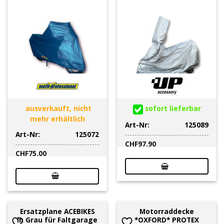
ausverkauft, nicht
sofort lieferbar
mehr erhältlich
Art-Nr:
125089
Art-Nr:
125072
CHF
97.90
CHF
75.00
Ersatzplane ACEBIKES
Motorraddecke
in Grau für Faltgarage
*OXFORD* PROTEX