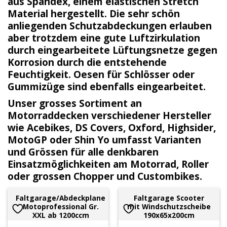
aus Spandex, einem elastischen Stretch
Material hergestellt. Die sehr schön
anliegenden
Schutzabdeckungen
erlauben
aber trotzdem eine gute Luftzirkulation
durch eingearbeitete
Lüftungsnetze
gegen
Korrosion durch die entstehende
Feuchtigkeit. Oesen für Schlösser oder
Gummizüge sind ebenfalls eingearbeitet.
Unser grosses Sortiment an
Motorraddecken verschiedener Hersteller
wie Acebikes, DS Covers, Oxford, Highsider,
MotoGP oder Shin Yo umfasst Varianten
und
Grössen
für alle denkbaren
Einsatzmöglichkeiten am Motorrad, Roller
oder grossen Chopper und Custombikes.
Faltgarage/Abdeckplane
Faltgarage Scooter
Motoprofessional Gr.
mit Windschutzscheibe
XXL ab 1200ccm
190x65x200cm