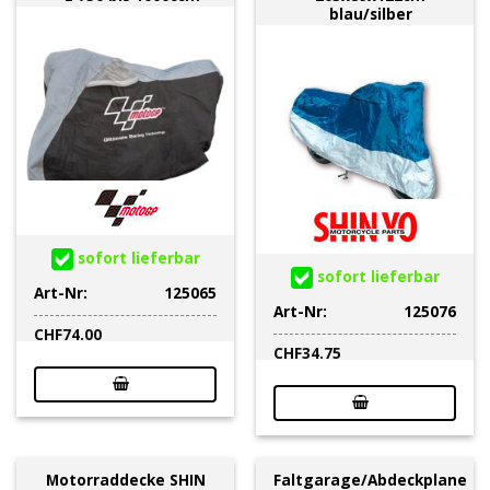
blau/silber
sofort lieferbar
sofort lieferbar
Art-Nr:
125065
Art-Nr:
125076
CHF
74.00
CHF
34.75
Motorraddecke SHIN
Faltgarage/Abdeckplane