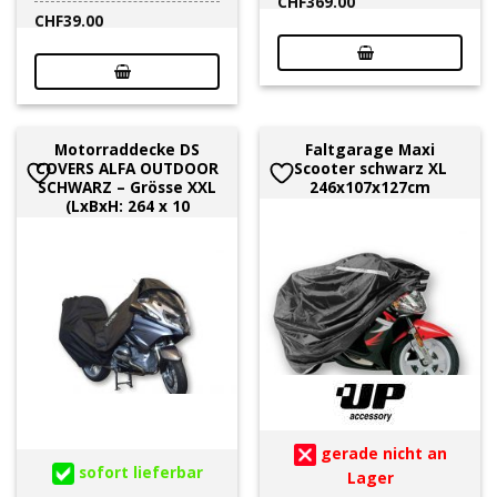
CHF
369.00
CHF
39.00
Motorraddecke DS
Faltgarage Maxi
COVERS ALFA OUTDOOR
Scooter schwarz XL
SCHWARZ – Grösse XXL
246x107x127cm
(LxBxH: 264 x 10
gerade nicht an
sofort lieferbar
Lager