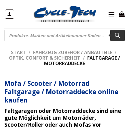
Zum
Inhalt
springen
Products
search
START
/
FAHRZEUG ZUBEHÖR / ANBAUTEILE
/
OPTIK, CONFORT & SICHERHEIT
/
FALTGARAGE /
MOTORRADDECKE
Mofa / Scooter / Motorrad
Faltgarage / Motorraddecke online
kaufen
Faltgaragen
oder
Motorraddecke
sind eine
gute Möglichkeit um Motorräder,
Scooter/Roller oder auch Mofas vor