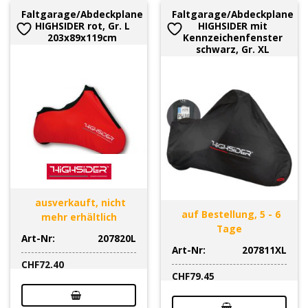
Faltgarage/Abdeckplane
Faltgarage/Abdeckplane
HIGHSIDER rot, Gr. L
HIGHSIDER mit
203x89x119cm
Kennzeichenfenster
schwarz, Gr. XL
ausverkauft, nicht
auf Bestellung, 5 - 6
mehr erhältlich
Tage
Art-Nr:
207820L
Art-Nr:
207811XL
CHF
72.40
CHF
79.45