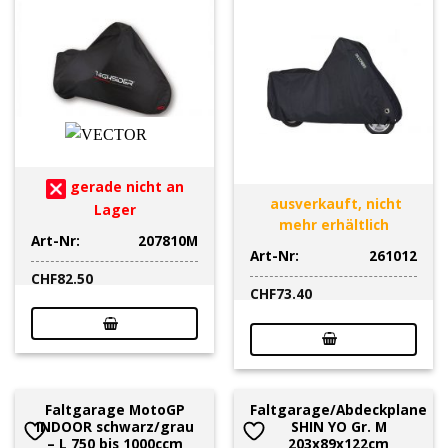
gerade nicht an
ausverkauft, nicht
Lager
mehr erhältlich
Art-Nr:
207810M
Art-Nr:
261012
CHF
82.50
CHF
73.40
Faltgarage MotoGP
Faltgarage/Abdeckplane
INDOOR schwarz/grau
SHIN YO Gr. M
– L 750 bis 1000ccm
203x89x122cm