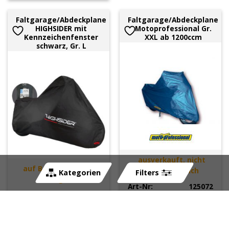
Faltgarage/Abdeckplane
Faltgarage/Abdeckplane
HIGHSIDER mit
Motoprofessional Gr.
Kennzeichenfenster
XXL ab 1200ccm
schwarz, Gr. L
ausverkauft, nicht
auf Bestellung, 5 - 6
mehr erhältlich
Kategorien
Filters
Tage
Art-Nr:
125072
Art-Nr:
207811L
CHF
75.00
CHF
74.75