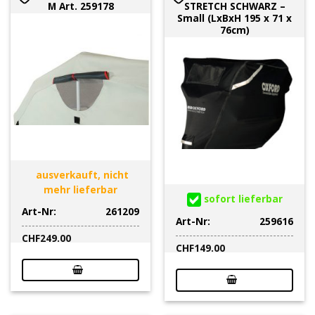
M Art. 259178
STRETCH SCHWARZ –
Small (LxBxH 195 x 71 x
76cm)
ausverkauft, nicht
mehr lieferbar
sofort lieferbar
Art-Nr:
261209
Art-Nr:
259616
CHF
249.00
CHF
149.00