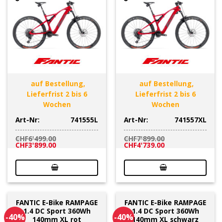
auf Bestellung,
auf Bestellung,
Lieferfrist 2 bis 6
Lieferfrist 2 bis 6
Wochen
Wochen
Art-Nr:
741555L
Art-Nr:
741557XL
CHF
6'499.00
CHF
7'899.00
Ursprünglicher
Aktueller
Ursprünglicher
Aktueller
CHF
3'899.00
CHF
4'739.00
Preis
Preis
Preis
Preis
war:
ist:
war:
ist:
CHF6'499.00
CHF3'899.00.
CHF7'899.00
CHF4'739.00.
FANTIC E-Bike RAMPAGE
FANTIC E-Bike RAMPAGE
1.4 DC Sport 360Wh
1.4 DC Sport 360Wh
-40%
-40%
140mm XL rot
140mm XL schwarz