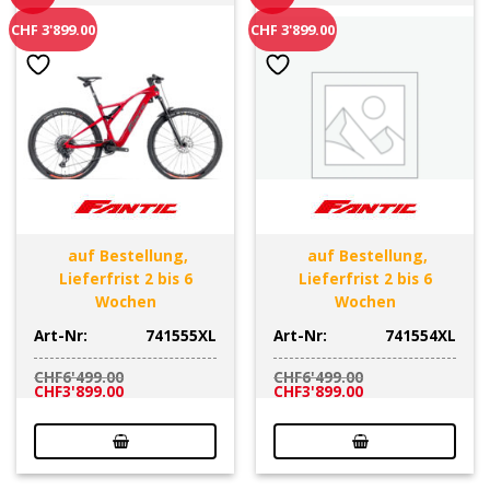
CHF 3'899.00
CHF 3'899.00
auf Bestellung,
auf Bestellung,
Lieferfrist 2 bis 6
Lieferfrist 2 bis 6
Wochen
Wochen
Art-Nr:
741555XL
Art-Nr:
741554XL
CHF
6'499.00
CHF
6'499.00
Ursprünglicher
Aktueller
Ursprünglicher
Aktueller
CHF
3'899.00
CHF
3'899.00
Preis
Preis
Preis
Preis
war:
ist:
war:
ist:
CHF6'499.00
CHF3'899.00.
CHF6'499.00
CHF3'899.00.