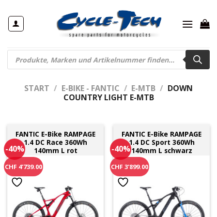
Zum
Inhalt
springen
Products
search
START
/
E-BIKE - FANTIC
/
E-MTB
/
DOWN
COUNTRY LIGHT E-MTB
FANTIC E-Bike RAMPAGE
FANTIC E-Bike RAMPAGE
1.4 DC Race 360Wh
1.4 DC Sport 360Wh
-40%
-40%
140mm L rot
140mm L schwarz
CHF 4'739.00
CHF 3'899.00