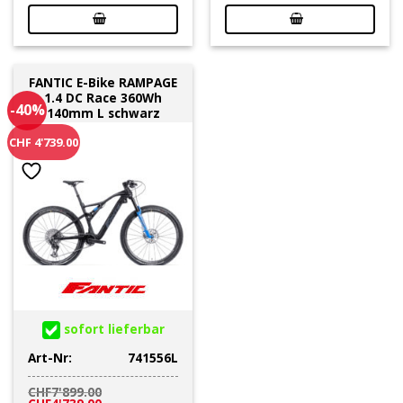
war:
ist:
war:
ist:
CHF7'899.00
CHF4'739.00.
CHF7'899.00
CHF4'739.00.
FANTIC E-Bike RAMPAGE
1.4 DC Race 360Wh
-40%
140mm L schwarz
CHF 4'739.00
sofort lieferbar
Art-Nr:
741556L
CHF
7'899.00
Ursprünglicher
Aktueller