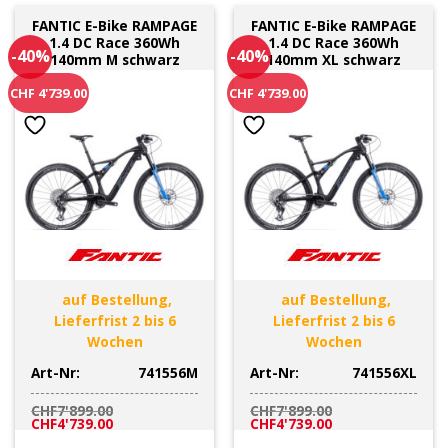
FANTIC E-Bike RAMPAGE
FANTIC E-Bike RAMPAGE
1.4 DC Race 360Wh
1.4 DC Race 360Wh
-40%
-40%
140mm M schwarz
140mm XL schwarz
CHF 4'739.00
CHF 4'739.00
auf Bestellung,
auf Bestellung,
Lieferfrist 2 bis 6
Lieferfrist 2 bis 6
Wochen
Wochen
Art-Nr:
741556M
Art-Nr:
741556XL
CHF
7'899.00
CHF
7'899.00
Ursprünglicher
Aktueller
Ursprünglicher
Aktueller
CHF
4'739.00
CHF
4'739.00
Preis
Preis
Preis
Preis