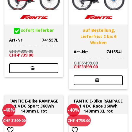
sofort lieferbar
auf Bestellung,
Lieferfrist 2 bis 6
Art-Nr:
741557L
Wochen
CHF
7'899.00
Art-Nr:
741554L
Ursprünglicher
Aktueller
CHF
4'739.00
Preis
Preis
war:
ist:
CHF
6'499.00
CHF7'899.00
CHF4'739.00.
Ursprünglicher
Aktueller
CHF
3'899.00
Preis
Preis
war:
ist:
CHF6'499.00
CHF3'899.00.
FANTIC E-Bike RAMPAGE
FANTIC E-Bike RAMPAGE
1.4 DC Sport 360Wh
1.4 DC Race 360Wh
-40%
-40%
140mm L rot
140mm XL rot
CHF 3'899.00
CHF 4'739.00