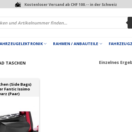
Kostenloser Versand ab CHF 100.-- in der Schweiz
 FAHRZEUGELEKTRONIK
RAHMEN / ANBAUTEILE
FAHRZEUG
Einzelnes Erge
AD TASCHEN
chen (Side Bags)
er Fantic Issimo
arz (Paar)