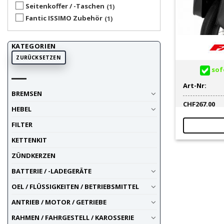
Seitenkoffer / -Taschen
1
Fantic ISSIMO Zubehör
1
KATEGORIEN
ZURÜCKSETZEN
sofo
Art-Nr:
BREMSEN
CHF
267.00
HEBEL
FILTER
KETTENKIT
ZÜNDKERZEN
BATTERIE / -LADEGERÄTE
OEL / FLÜSSIGKEITEN / BETRIEBSMITTEL
ANTRIEB / MOTOR / GETRIEBE
RAHMEN / FAHRGESTELL / KAROSSERIE