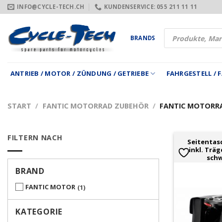
Zum
INFO@CYCLE-TECH.CH
KUNDENSERVICE: 055 211 11 11
Inhalt
springen
Products
BRANDS
search
ANTRIEB / MOTOR / ZÜNDUNG / GETRIEBE
FAHRGESTELL /
START
/
FANTIC MOTORRAD ZUBEHÖR
/
FANTIC MOTORR
FILTERN NACH
Seitentas
inkl. Träg
schw
BRAND
FANTIC MOTOR
1
KATEGORIE