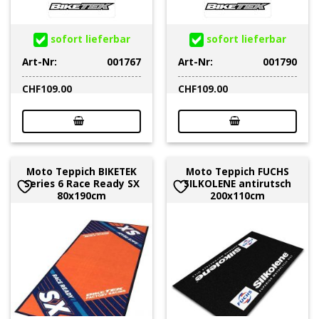
sofort lieferbar
sofort lieferbar
Art-Nr:
001767
Art-Nr:
001790
CHF
109.00
CHF
109.00
Moto Teppich BIKETEK
Moto Teppich FUCHS
Series 6 Race Ready SX
SILKOLENE antirutsch
80x190cm
200x110cm