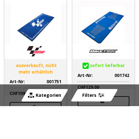
ausverkauft, nicht
sofort lieferbar
mehr erhältlich
Art-Nr:
001742
Art-Nr:
001751
CHF
129.00
CHF
109.00
Kategorien
Filters
Teppich Fantic Racing
Moto Teppich BIKETEK
80x200cm schwarz-rot
Series 5 Suzuki RM