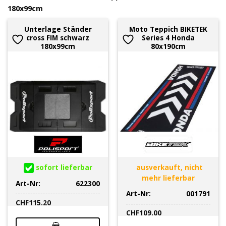
180x99cm
Unterlage Ständer
Moto Teppich BIKETEK
cross FIM schwarz
Series 4 Honda
180x99cm
80x190cm
sofort lieferbar
ausverkauft, nicht
mehr lieferbar
Art-Nr:
622300
Art-Nr:
001791
CHF
115.20
CHF
109.00