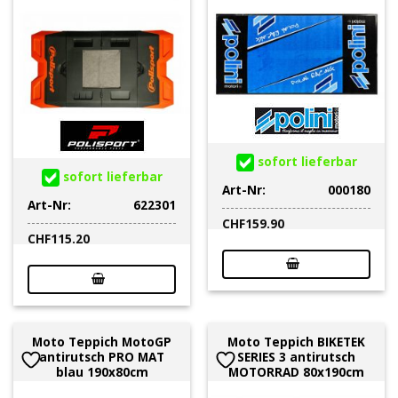
sofort lieferbar
sofort lieferbar
Art-Nr:
000180
Art-Nr:
622301
CHF
159.90
CHF
115.20
Moto Teppich MotoGP
Moto Teppich BIKETEK
antirutsch PRO MAT
SERIES 3 antirutsch
blau 190x80cm
MOTORRAD 80x190cm