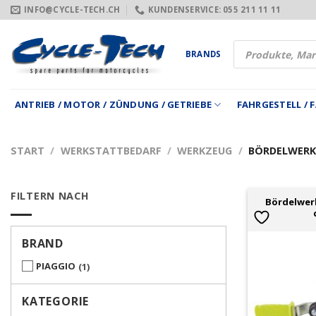
Zum
INFO@CYCLE-TECH.CH
KUNDENSERVICE: 055 211 11 11
Inhalt
springen
Products
BRANDS
search
ANTRIEB / MOTOR / ZÜNDUNG / GETRIEBE
FAHRGESTELL /
START
/
WERKSTATTBEDARF
/
WERKZEUG
/
BÖRDELWERK
FILTERN NACH
Bördelwer
BRAND
PIAGGIO
1
KATEGORIE