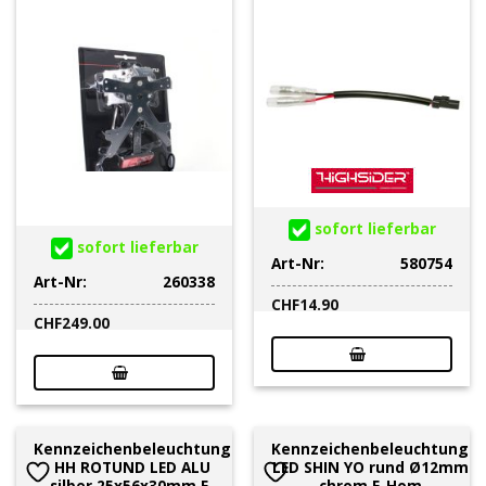
sofort lieferbar
sofort lieferbar
Art-Nr:
580754
Art-Nr:
260338
CHF
14.90
CHF
249.00
Kennzeichenbeleuchtung
Kennzeichenbeleuchtung
HH ROTUND LED ALU
LED SHIN YO rund Ø12mm
silber 25x56x30mm E-
chrom E-Hom