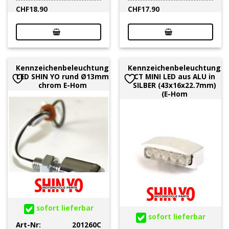
CHF
18.90
CHF
17.90
Kennzeichenbeleuchtung
Kennzeichenbeleuchtung
LED SHIN YO rund Ø13mm
CT MINI LED aus ALU in
chrom E-Hom
SILBER (43x16x22.7mm)
(E-Hom
sofort lieferbar
sofort lieferbar
Art-Nr:
201260C