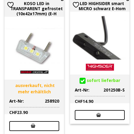
KOSO LED in
LED HIGHSIDER smart
TRANSPARENT gefrostet
MICRO schwarz E-Hom
(10x42x17mm) (E-H
sofort lieferbar
ausverkauft, nicht
Art-Nr:
201250B-S
mehr erhältlich
Art-Nr:
258920
CHF
14.90
CHF
23.90