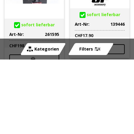
sofort lieferbar
Art-Nr:
139446
sofort lieferbar
Art-Nr:
261595
CHF
17.90
CHF
198.00
Kategorien
Filters
Kennzeichenhalter
Kennzeichenhalter
GRAVES MOTORSPORTS
RIZOMA FOX in
zu Yamaha R1 / R1M
SCHWARZ zu Suzuki
2015 ohne Kennzeic
inkl.
Kennzeichenbeleuch