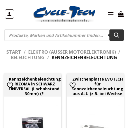
Zum
Inhalt
springen
Products
search
START
/
ELEKTRO (AUSSER MOTORELEKTRONIK)
/
BELEUCHTUNG
/
KENNZEICHENBELEUCHTUNG
Kennzeichenbeleuchtung
Zwischenplatte EVOTECH
RIZOMA in SCHWARZ
für
UNIVERSAL (Lochabstand:
Kennzeichenbeleuchtung
30mm) (E-
aus ALU (z.B. bei Wechse