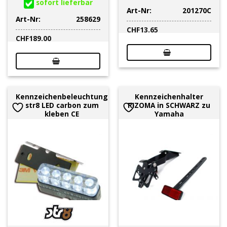
sofort lieferbar
Art-Nr:
201270C
Art-Nr:
258629
CHF
13.65
CHF
189.00
Kennzeichenbeleuchtung
Kennzeichenhalter
str8 LED carbon zum
RIZOMA in SCHWARZ zu
kleben CE
Yamaha