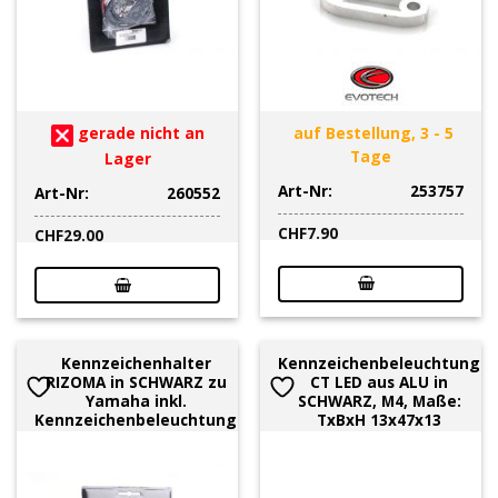
gerade nicht an
auf Bestellung, 3 - 5
Tage
Lager
Art-Nr:
253757
Art-Nr:
260552
CHF
7.90
CHF
29.00
Kennzeichenhalter
Kennzeichenbeleuchtung
RIZOMA in SCHWARZ zu
CT LED aus ALU in
Yamaha inkl.
SCHWARZ, M4, Maße:
Kennzeichenbeleuchtung
TxBxH 13x47x13