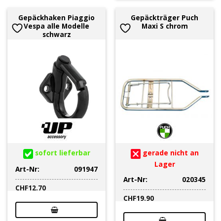
Gepäckhaken Piaggio
Gepäckträger Puch
Vespa alle Modelle
Maxi S chrom
schwarz
sofort lieferbar
gerade nicht an
Lager
Art-Nr:
091947
Art-Nr:
020345
CHF
12.70
CHF
19.90