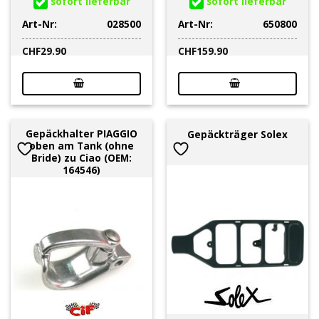
sofort lieferbar
sofort lieferbar
Art-Nr:
028500
Art-Nr:
650800
CHF
29.90
CHF
159.90
Gepäckhalter PIAGGIO
Gepäckträger Solex
oben am Tank (ohne
Bride) zu Ciao (OEM:
164546)