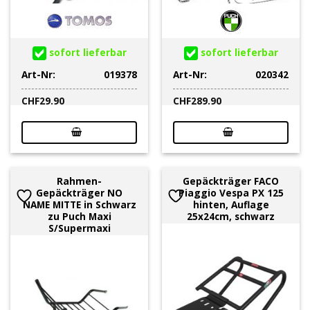
sofort lieferbar
sofort lieferbar
Art-Nr:
019378
Art-Nr:
020342
CHF
29.90
CHF
289.90
Rahmen-
Gepäckträger FACO
Gepäckträger NO
Piaggio Vespa PX 125
NAME MITTE in Schwarz
hinten, Auflage
zu Puch Maxi
25x24cm, schwarz
S/Supermaxi