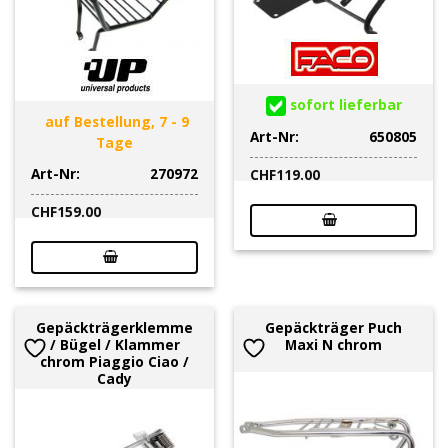
sofort lieferbar
auf Bestellung, 7 - 9
Art-Nr:
650805
Tage
Art-Nr:
270972
CHF
119.00
CHF
159.00
Gepäckträgerklemme
Gepäckträger Puch
/ Bügel / Klammer
Maxi N chrom
chrom Piaggio Ciao /
Cady