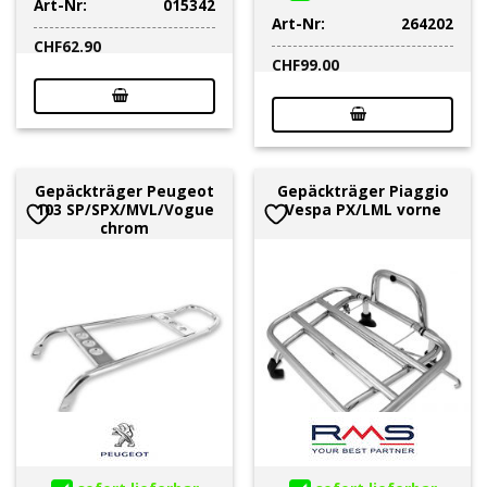
Art-Nr:
015342
Art-Nr:
264202
CHF
62.90
CHF
99.00
Gepäckträger Peugeot
Gepäckträger Piaggio
103 SP/SPX/MVL/Vogue
Vespa PX/LML vorne
chrom