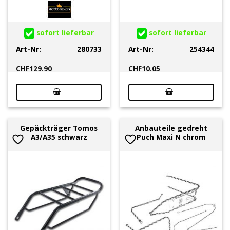
sofort lieferbar
sofort lieferbar
Art-Nr:
280733
Art-Nr:
254344
CHF
129.90
CHF
10.05
Gepäckträger Tomos
Anbauteile gedreht
A3/A35 schwarz
Puch Maxi N chrom