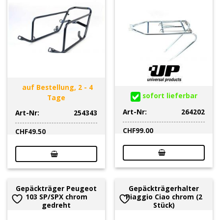
auf Bestellung, 2 - 4
sofort lieferbar
Tage
Art-Nr:
264202
Art-Nr:
254343
CHF
99.00
CHF
49.50
Gepäckträger Peugeot
Gepäckträgerhalter
103 SP/SPX chrom
Piaggio Ciao chrom (2
gedreht
Stück)