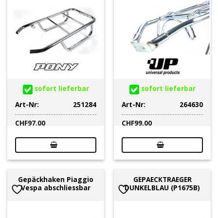
sofort lieferbar
sofort lieferbar
Art-Nr:
251284
Art-Nr:
264630
CHF
97.00
CHF
99.00
Gepäckhaken Piaggio
GEPAECKTRAEGER
Vespa abschliessbar
DUNKELBLAU (P1675B)