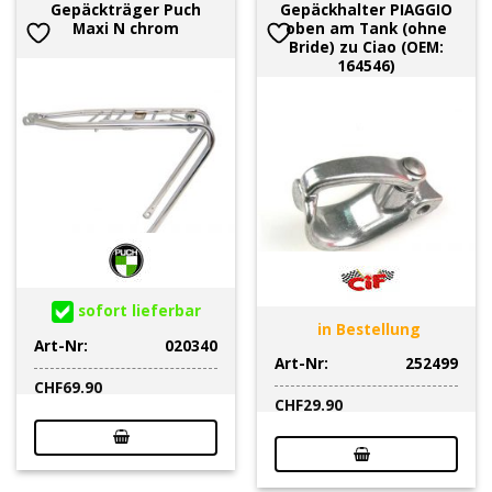
Gepäckträger Puch
Gepäckhalter PIAGGIO
Maxi N chrom
oben am Tank (ohne
Bride) zu Ciao (OEM:
164546)
sofort lieferbar
in Bestellung
Art-Nr:
020340
Art-Nr:
252499
CHF
69.90
CHF
29.90