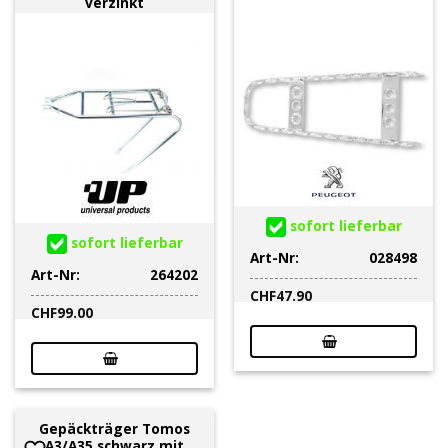
verzinkt
sofort lieferbar
sofort lieferbar
Art-Nr:
028498
Art-Nr:
264202
CHF
47.90
CHF
99.00
Gepäckträger Tomos
A3/A35 schwarz mit