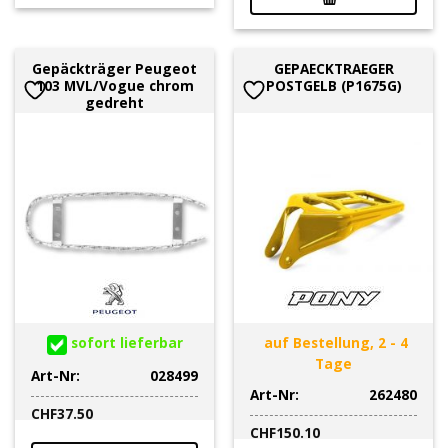
Gepäckträger Peugeot
GEPAECKTRAEGER
103 MVL/Vogue chrom
POSTGELB (P1675G)
gedreht
sofort lieferbar
auf Bestellung, 2 - 4
Tage
Art-Nr:
028499
Art-Nr:
262480
CHF
37.50
CHF
150.10