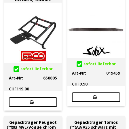
sofort lieferbar
sofort lieferbar
Art-Nr:
019459
Art-Nr:
650805
CHF
9.90
CHF
119.00
Gepäckträger Peugeot
Gepäckträger Tomos
103 MVL/Vogue chrom
A3/A35 schwarz mit