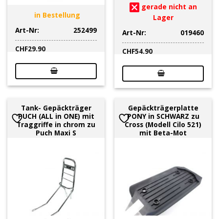
gerade nicht an
in Bestellung
Lager
Art-Nr:
252499
Art-Nr:
019460
CHF
29.90
CHF
54.90
Tank- Gepäckträger
Gepäckträgerplatte
PUCH (ALL in ONE) mit
PONY in SCHWARZ zu
Traggriffe in chrom zu
Cross (Modell Cilo 521)
Puch Maxi S
mit Beta-Mot