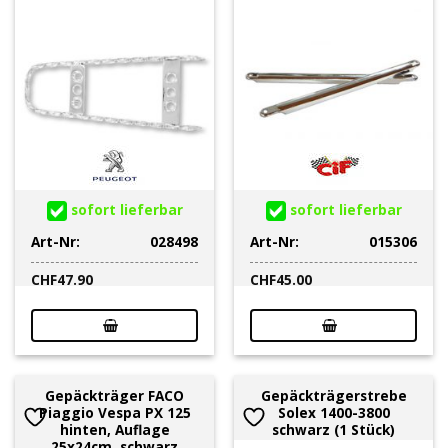
sofort lieferbar
sofort lieferbar
Art-Nr:
028498
Art-Nr:
015306
CHF
47.90
CHF
45.00
Gepäckträger FACO
Gepäckträgerstrebe
Piaggio Vespa PX 125
Solex 1400-3800
hinten, Auflage
schwarz (1 Stück)
25x24cm, schwarz