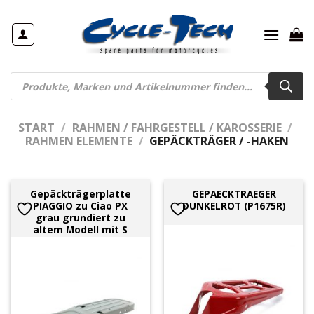
Zum
Inhalt
springen
Products
search
START
/
RAHMEN / FAHRGESTELL / KAROSSERIE
/
RAHMEN ELEMENTE
/
GEPÄCKTRÄGER / -HAKEN
Gepäckträgerplatte
GEPAECKTRAEGER
PIAGGIO zu Ciao PX
DUNKELROT (P1675R)
grau grundiert zu
altem Modell mit S