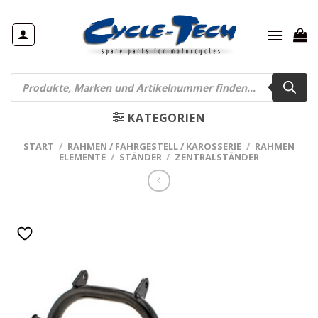
Zum
Inhalt
springen
Products
search
KATEGORIEN
START
/
RAHMEN / FAHRGESTELL / KAROSSERIE
/
RAHMEN
ELEMENTE
/
STÄNDER
/
ZENTRALSTÄNDER