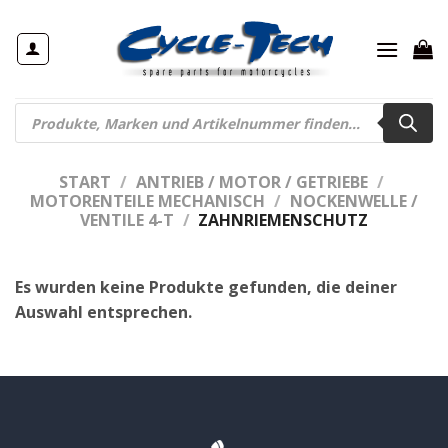
Zum
Inhalt
springen
Products
search
START
/
ANTRIEB / MOTOR / GETRIEBE
/
MOTORENTEILE MECHANISCH
/
NOCKENWELLE /
VENTILE 4-T
/
ZAHNRIEMENSCHUTZ
Es wurden keine Produkte gefunden, die deiner
Auswahl entsprechen.