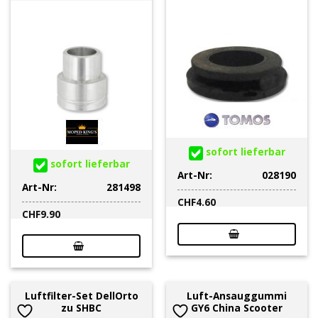
sofort lieferbar
sofort lieferbar
Art-Nr:
028190
Art-Nr:
281498
CHF
4.60
CHF
9.90
Luftfilter-Set DellOrto
Luft-Ansauggummi
zu SHBC
GY6 China Scooter