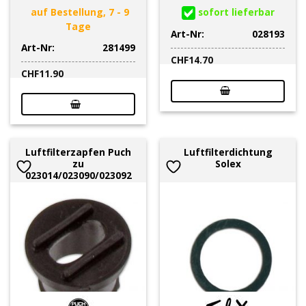
auf Bestellung, 7 - 9
sofort lieferbar
Tage
Art-Nr:
028193
Art-Nr:
281499
CHF
14.70
CHF
11.90
Luftfilterzapfen Puch
Luftfilterdichtung
zu
Solex
023014/023090/023092