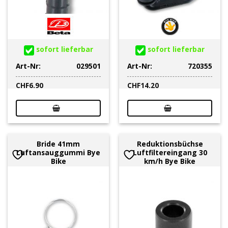
sofort lieferbar
sofort lieferbar
Art-Nr:
029501
Art-Nr:
720355
CHF
6.90
CHF
14.20
Bride 41mm
Reduktionsbüchse
Luftansauggummi Bye
Luftfiltereingang 30
Bike
km/h Bye Bike