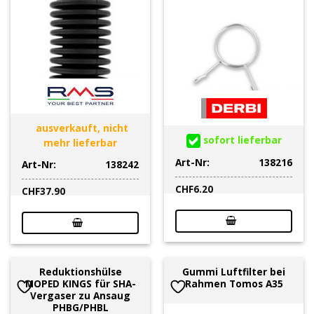
ausverkauft, nicht
sofort lieferbar
mehr lieferbar
Art-Nr:
138216
Art-Nr:
138242
CHF
6.20
CHF
37.90
Reduktionshülse
Gummi Luftfilter bei
MOPED KINGS für SHA-
Rahmen Tomos A35
Vergaser zu Ansaug
PHBG/PHBL