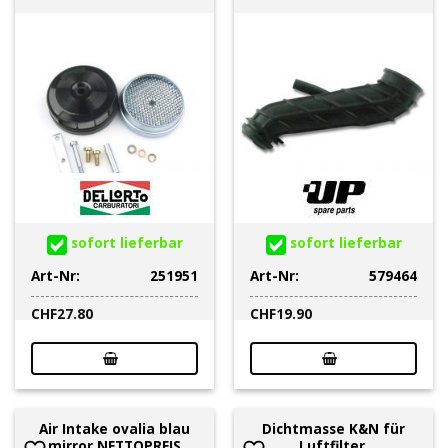
sofort lieferbar
sofort lieferbar
Art-Nr:
251951
Art-Nr:
579464
CHF
27.80
CHF
19.90
Air Intake ovalia blau
Dichtmasse K&N für
mirror NETTOPREIS
Luftfilter,