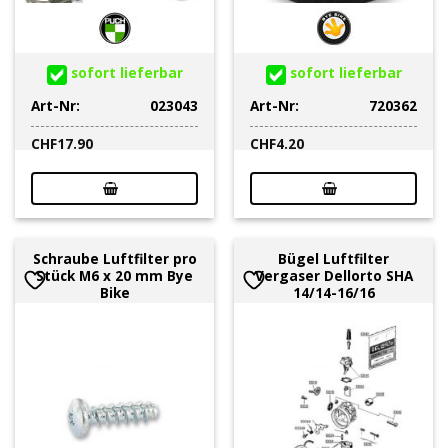
sofort lieferbar
sofort lieferbar
Art-Nr:
023043
Art-Nr:
720362
CHF
17.90
CHF
4.20
Schraube Luftfilter pro
Bügel Luftfilter
Stück M6 x 20 mm Bye
Vergaser Dellorto SHA
Bike
14/14-16/16