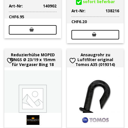
sofort lieferbar
Art-Nr:
140902
Art-Nr:
138216
CHF
6.95
CHF
6.20
Reduzierhülse MOPED
Ansaugrohr zu
KINGS Ø 23/19 x 15mm
Luftfilter original
für Vergaser Bing 18
Tomos A35 (019314)