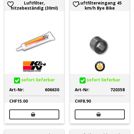
Luftfilter,
Luftfiltereingang 45
hitzebeständig (30ml)
km/h Bye Bike
sofort lieferbar
sofort lieferbar
Art-Nr:
606630
Art-Nr:
720358
CHF
15.00
CHF
8.90