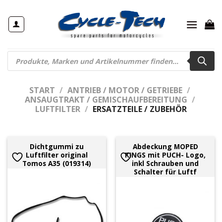
Zum
Inhalt
springen
Products
search
START
/
ANTRIEB / MOTOR / GETRIEBE
/
ANSAUGTRAKT / GEMISCHAUFBEREITUNG
/
LUFTFILTER
/
ERSATZTEILE / ZUBEHÖR
Dichtgummi zu
Abdeckung MOPED
Luftfilter original
KINGS mit PUCH- Logo,
Tomos A35 (019314)
inkl Schrauben und
Schalter für Luftf