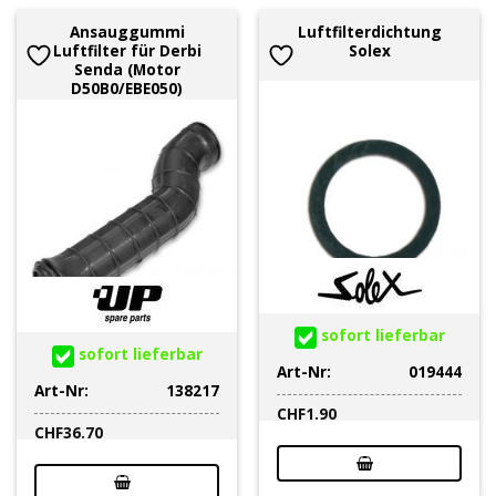
Ansauggummi
Luftfilterdichtung
Luftfilter für Derbi
Solex
Senda (Motor
D50B0/EBE050)
sofort lieferbar
sofort lieferbar
Art-Nr:
019444
Art-Nr:
138217
CHF
1.90
CHF
36.70