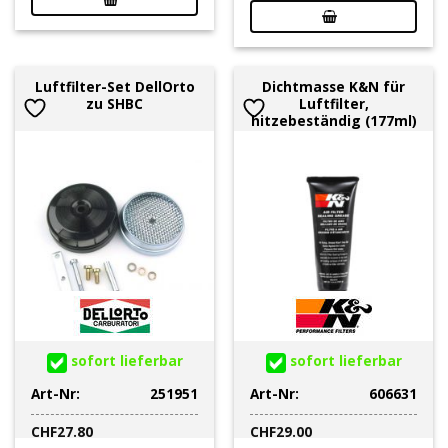
Luftfilter-Set DellOrto
Dichtmasse K&N für
zu SHBC
Luftfilter,
hitzebeständig (177ml)
sofort lieferbar
sofort lieferbar
Art-Nr:
251951
Art-Nr:
606631
CHF
27.80
CHF
29.00