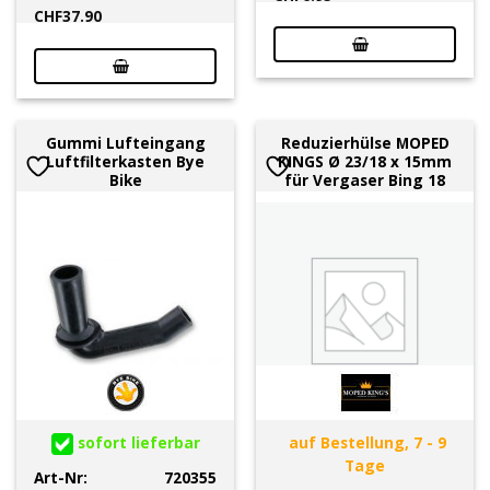
CHF
37.90
Gummi Lufteingang
Reduzierhülse MOPED
Luftfilterkasten Bye
KINGS Ø 23/18 x 15mm
Bike
für Vergaser Bing 18
sofort lieferbar
auf Bestellung, 7 - 9
Tage
Art-Nr:
720355