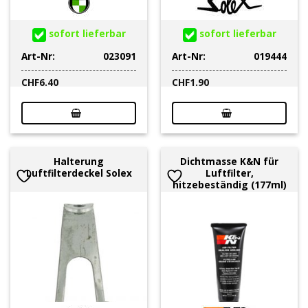
sofort lieferbar
sofort lieferbar
Art-Nr:
023091
Art-Nr:
019444
CHF
6.40
CHF
1.90
Halterung
Dichtmasse K&N für
Luftfilterdeckel Solex
Luftfilter,
hitzebeständig (177ml)