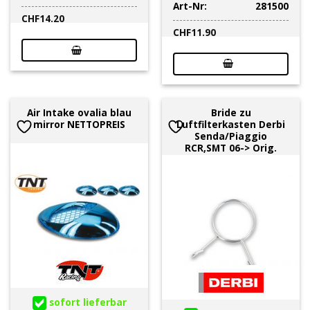
Art-Nr:
281500
CHF
14.20
CHF
11.90
Air Intake ovalia blau
Bride zu
mirror NETTOPREIS
Luftfilterkasten Derbi
Senda/Piaggio
RCR,SMT 06-> Orig.
sofort lieferbar