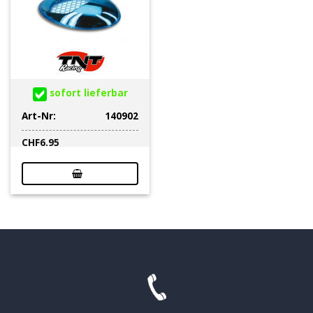
sofort lieferbar
Art-Nr:
140902
CHF
6.95