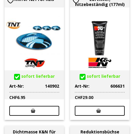
hitzebeständig (177ml)
sofort lieferbar
sofort lieferbar
Art-Nr:
140902
Art-Nr:
606631
CHF
6.95
CHF
29.00
Dichtmasse K&N für
Reduktionsbüchse