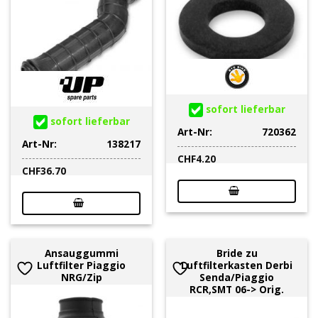
sofort lieferbar
sofort lieferbar
Art-Nr:
720362
Art-Nr:
138217
CHF
4.20
CHF
36.70
Ansauggummi
Bride zu
Luftfilter Piaggio
Luftfilterkasten Derbi
NRG/Zip
Senda/Piaggio
RCR,SMT 06-> Orig.