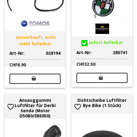
ausverkauft, nicht
sofort lieferbar
mehr lieferbar
Art-Nr:
280741
Art-Nr:
028194
CHF
32.50
CHF
6.90
Ansauggummi
Dichtscheibe Luftfilter
Luftfilter für Derbi
Bye Bike (1 Stück)
Senda (Motor
D50B0/EBE050)