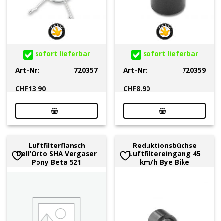
sofort lieferbar
sofort lieferbar
Art-Nr:
720357
Art-Nr:
720359
CHF
13.90
CHF
8.90
Luftfilterflansch
Reduktionsbüchse
Dell’Orto SHA Vergaser
Luftfiltereingang 45
Pony Beta 521
km/h Bye Bike