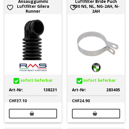
Ansauggummi
Luftfilter Bride Puch
Luftfilter Gilera
X30 NS, NL, NG-2AH, N-
Runner
2AH
sofort lieferbar
sofort lieferbar
Art-Nr:
138231
Art-Nr:
283405
CHF
37.10
CHF
24.90