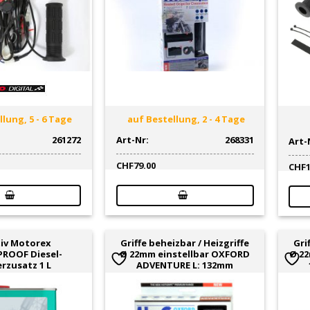
lung, 5 - 6 Tage
auf Bestellung, 2 - 4 Tage
261272
Art-Nr:
268331
Art-
CHF
79.00
CHF
iv Motorex
Griffe beheizbar / Heizgriffe
Gri
ROOF Diesel-
Ø 22mm einstellbar OXFORD
Ø 22
rzusatz 1 L
ADVENTURE L: 132mm