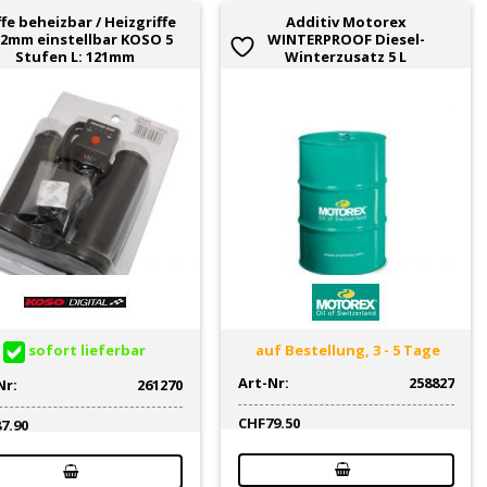
ffe beheizbar / Heizgriffe
Additiv Motorex
22mm einstellbar KOSO 5
WINTERPROOF Diesel-
Stufen L: 121mm
Winterzusatz 5 L
sofort lieferbar
auf Bestellung, 3 - 5 Tage
Art-Nr:
258827
Nr:
261270
CHF
79.50
87.90