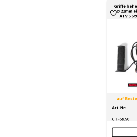
Griffe behe
Ø 22mm ei
ATV 5 S
auf Bestel
Art-Nr:
CHF
59.90