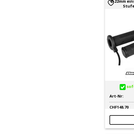
Ø 22mm eins
Stufe
sofo
Art-Nr:
CHF
148.70