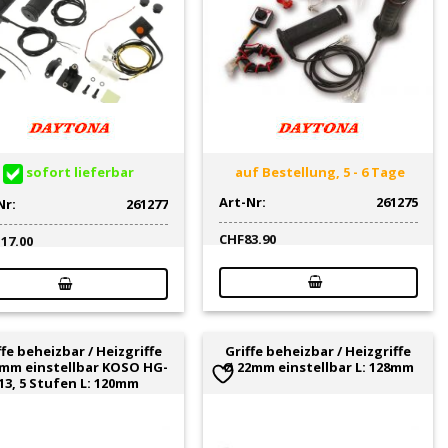
sofort lieferbar
auf Bestellung, 5 - 6 Tage
Art-Nr:
261275
Nr:
261277
CHF
83.90
117.00
ffe beheizbar / Heizgriffe
Griffe beheizbar / Heizgriffe
mm einstellbar KOSO HG-
Ø 22mm einstellbar L: 128mm
13, 5 Stufen L: 120mm