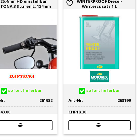
 25.4mm HD einstellbar
WINTERPROOF Diesel-
TONA 3 Stufen L: 134mm
Winterzusatz 1 L
sofort lieferbar
sofort lieferbar
Nr:
261932
Art-Nr:
263199
143.00
CHF
18.30