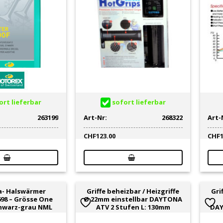
rt lieferbar
sofort lieferbar
263199
Art-Nr:
268322
Art-
CHF
123.00
CHF
- Halswärmer
Griffe beheizbar / Heizgriffe
Gri
98 – Grösse One
Ø 22mm einstellbar DAYTONA
schwarz-grau NML
ATV 2 Stufen L: 130mm
DAY