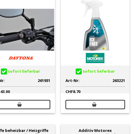
sofort lieferbar
sofort lieferbar
Nr:
261931
Art-Nr:
263221
143.00
CHF
8.70
ffe beheizbar / Heizgriffe
Additiv Motorex