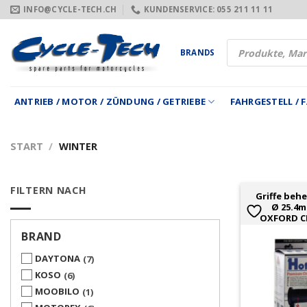
Zum
INFO@CYCLE-TECH.CH
KUNDENSERVICE: 055 211 11 11
Inhalt
springen
Products
BRANDS
search
ANTRIEB / MOTOR / ZÜNDUNG / GETRIEBE
FAHRGESTELL /
START
/
WINTER
FILTERN NACH
Griffe behe
Ø 25.4m
OXFORD CR
BRAND
DAYTONA
7
KOSO
6
MOOBILO
1