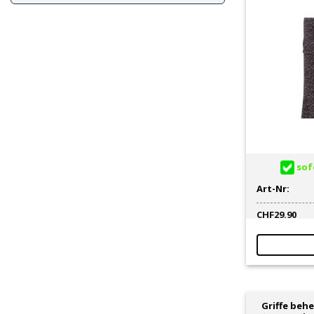
sofo
Art-Nr:
CHF
29.90
Griffe behe