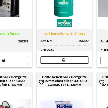
rt lieferbar
auf Bestellung, 3 - 5 Tage
Art-Nr:
258827
268332
Art-
CHF
79.50
CHF
izbar / Heizgriffe
Griffe beheizbar / Heizgriffe
Gri
nstellbar KOSO
Ø 22mm einstellbar OXFORD
tufen L: 130mm
COMMUTER L: 126mm
DAY