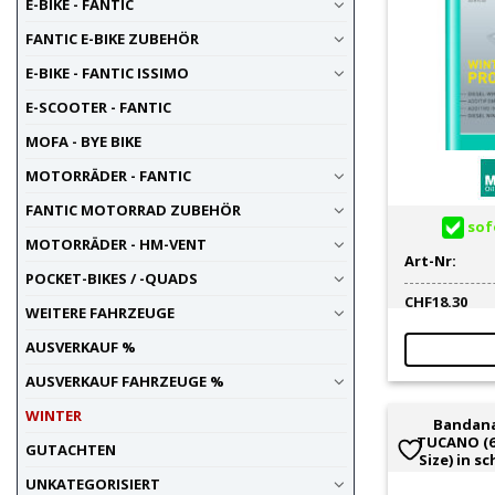
E-BIKE - FANTIC
FANTIC E-BIKE ZUBEHÖR
E-BIKE - FANTIC ISSIMO
E-SCOOTER - FANTIC
MOFA - BYE BIKE
MOTORRÄDER - FANTIC
FANTIC MOTORRAD ZUBEHÖR
sofo
MOTORRÄDER - HM-VENT
Art-Nr:
POCKET-BIKES / -QUADS
CHF
18.30
WEITERE FAHRZEUGE
AUSVERKAUF %
AUSVERKAUF FAHRZEUGE %
WINTER
Bandana
TUCANO (6
GUTACHTEN
Size) in 
UNKATEGORISIERT