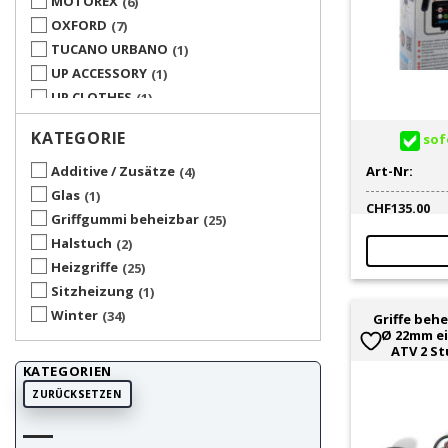
MOTOREX
6
OXFORD
7
TUCANO URBANO
1
UP ACCESSORY
1
UP CLOTHES
1
KATEGORIE
sofo
Art-Nr:
Additive / Zusätze
4
Glas
1
CHF
135.00
Griffgummi beheizbar
25
Halstuch
2
Heizgriffe
25
Sitzheizung
1
Winter
34
Griffe behe
Ø 22mm ei
ATV 2 S
KATEGORIEN
ZURÜCKSETZEN