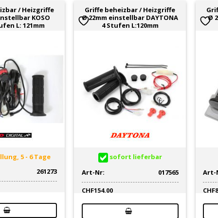
izbar / Heizgriffe
Griffe beheizbar / Heizgriffe
Gri
nstellbar KOSO
Ø 22mm einstellbar DAYTONA
Ø 
tufen L: 121mm
4 Stufen L:120mm
lung, 5 - 6 Tage
sofort lieferbar
261273
Art-Nr:
017565
Art-
CHF
154.00
CHF