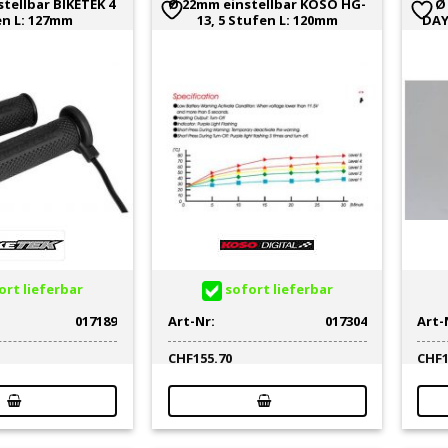
tellbar BIKETEK 4
Ø 22mm einstellbar KOSO HG-
Ø
n L: 127mm
13, 5 Stufen L: 120mm
DAY
rt lieferbar
sofort lieferbar
017189
Art-Nr:
017304
Art-
CHF
155.70
CHF