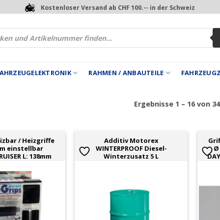
Kostenloser Versand ab CHF 100.-- in der Schweiz
 FAHRZEUGELEKTRONIK
RAHMEN / ANBAUTEILE
FAHRZEUG
Ergebnisse 1 – 16 von 3
izbar / Heizgriffe
Additiv Motorex
Gri
m einstellbar
WINTERPROOF Diesel-
Ø
UISER L: 138mm
Winterzusatz 5 L
DAY