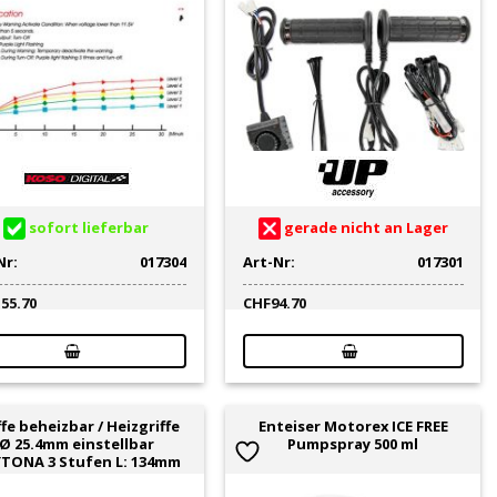
sofort lieferbar
gerade nicht an Lager
Nr:
017304
Art-Nr:
017301
155.70
CHF
94.70
ffe beheizbar / Heizgriffe
Enteiser Motorex ICE FREE
Ø 25.4mm einstellbar
Pumpspray 500 ml
TONA 3 Stufen L: 134mm