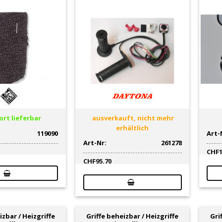
rt lieferbar
ausverkauft, nicht mehr
erhältlich
119090
Art-
Art-Nr:
261278
CHF
CHF
95.70
izbar / Heizgriffe
Griffe beheizbar / Heizgriffe
Gri