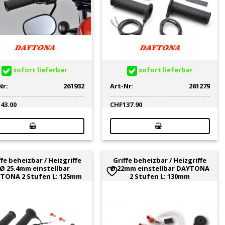
sofort lieferbar
sofort lieferbar
Nr:
261932
Art-Nr:
261279
143.00
CHF
137.90
ffe beheizbar / Heizgriffe
Griffe beheizbar / Heizgriffe
Ø 25.4mm einstellbar
Ø 22mm einstellbar DAYTONA
TONA 2 Stufen L: 125mm
2 Stufen L: 130mm