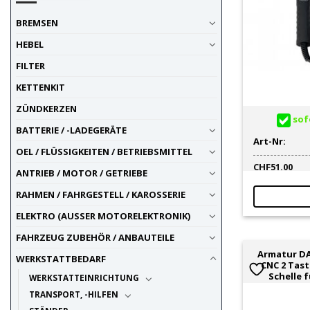
Kabelschutz / -Protektor
26
ROHRLUX
1
Kabelverbinder / Stecker
66
BREMSEN
SCOTCHLOK
1
LED-Leuchtmittel
22
SHIDO
2
HEBEL
Multimeter
6
TECMATE
41
FILTER
Schalter (universal)
44
UNITEC
2
KETTENKIT
Schalter, Schaltereinheit,
36
UP ACCESSORY
2
Killswitch
UP ELECTRICS
201
ZÜNDKERZEN
Schrumpfschlauch
20
sofo
UP TOOLS
4
BATTERIE / -LADEGERÄTE
Sicherungen / -Kasten
22
UP UNIVERSAL PRODUCTS
1
Art-Nr:
Sicherungen / Sicherungskasten
OEL / FLÜSSIGKEITEN / BETRIEBSMITTEL
97
ZECA
1
CHF
51.00
Werkzeuge
1
ZETEK
ANTRIEB / MOTOR / GETRIEBE
1
Zündung
1
RAHMEN / FAHRGESTELL / KAROSSERIE
ELEKTRO (AUSSER MOTORELEKTRONIK)
FAHRZEUG ZUBEHÖR / ANBAUTEILE
Armatur DA
WERKSTATTBEDARF
CNC 2 Tast
Schelle 
WERKSTATTEINRICHTUNG
TRANSPORT, -HILFEN