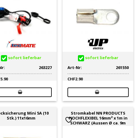
sofort lieferbar
sofort lieferbar
Nr:
263227
Art-Nr:
261550
15.90
CHF
2.90
cksicherung Mini 5A (10
Stromkabel NN PRODUCTS
Stk.) 11x16mm
HOCHFLEXIBEL 16mm² x 1m in
SCHWARZ (Aussen Ø ca. 9m