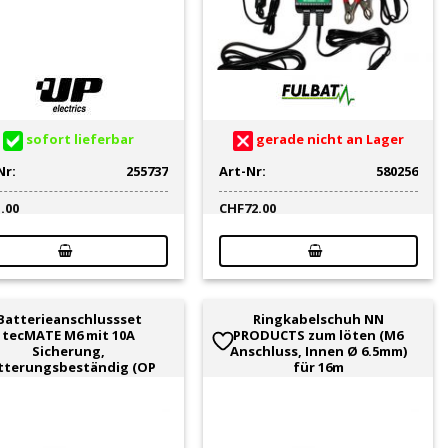
sofort lieferbar
gerade nicht an Lager
Nr:
255737
Art-Nr:
580256
1.00
CHF
72.00
Batterieanschlussset
Ringkabelschuh NN
tecMATE M6 mit 10A
PRODUCTS zum löten (M6
Sicherung,
Anschluss, Innen Ø 6.5mm)
tterungsbeständig (OP
für 16m