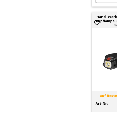
Hand- Werk
Kopflampe 3
m
auf Bestel
Art-Nr:
CHF
49.00