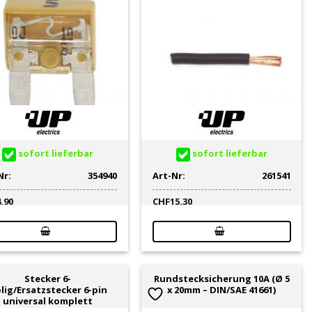
sofort lieferbar
sofort lieferbar
Nr:
354940
Art-Nr:
261541
4.90
CHF
15.30
Stecker 6-
Rundstecksicherung 10A (Ø 5
lig/Ersatzstecker 6-pin
x 20mm – DIN/SAE 41661)
universal komplett