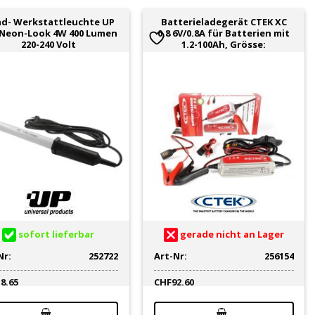
d- Werkstattleuchte UP
Batterieladegerät CTEK XC
 Neon-Look 4W 400 Lumen
0.8 6V/0.8A für Batterien mit
220-240 Volt
1.2-100Ah, Grösse:
sofort lieferbar
gerade nicht an Lager
Nr:
252722
Art-Nr:
256154
18.65
CHF
92.60