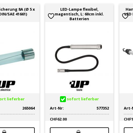
cherung 8A (Ø 5 x
LED-Lampe flexibel,
Han
DIN/SAE 41661)
magentisch, L: 60cm inkl.
LED
Batterien
rt lieferbar
sofort lieferbar
265064
Art-Nr:
577352
Art-
CHF
62.00
CHF