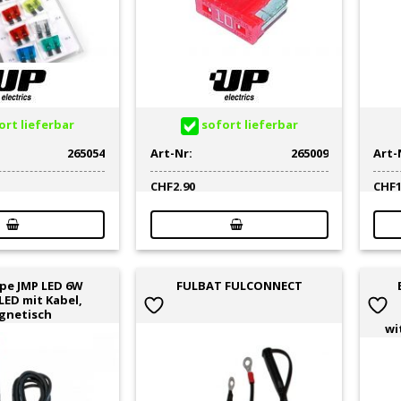
rt lieferbar
sofort lieferbar
265054
Art-Nr:
265009
Art-
CHF
2.90
CHF
pe JMP LED 6W
FULBAT FULCONNECT
LED mit Kabel,
gnetisch
wi