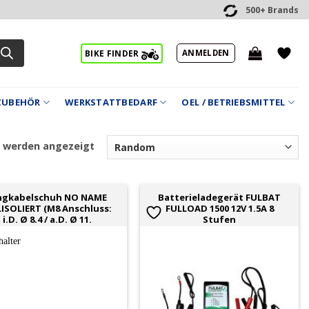
500+ Brands
ANMELDEN
BIKE FINDER
ZUBEHÖR
WERKSTATTBEDARF
OEL / BETRIEBSMITTEL
2 werden angezeigt
ngkabelschuh NO NAME
Batterieladegerät FULBAT
LISOLIERT (M8 Anschluss:
FULLOAD 1500 12V 1.5A 8
i.D. Ø 8.4 / a.D. Ø 11.
Stufen