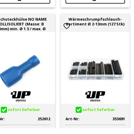
achsteckhülse NO NAME
Wärmeschrumpfschlauch-
OLLISOLIERT (Masse: B
Sortiment Ø 2-13mm (127 Stk)
3mm) min. Ø 1.5 / max. Ø
sofort lieferbar
sofort lieferbar
Nr:
252612
Art-Nr:
353691
0.85
CHF
12.00