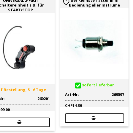
UNIVERSAL 2-Fach
der kleinste Taster mini
chaltereinheit z.B. für
Bedienung aller Instrume
START/STOP
sofort lieferbar
f Bestellung, 5 - 6 Tage
Art-Nr:
269597
Nr:
260201
CHF
14.30
199.00