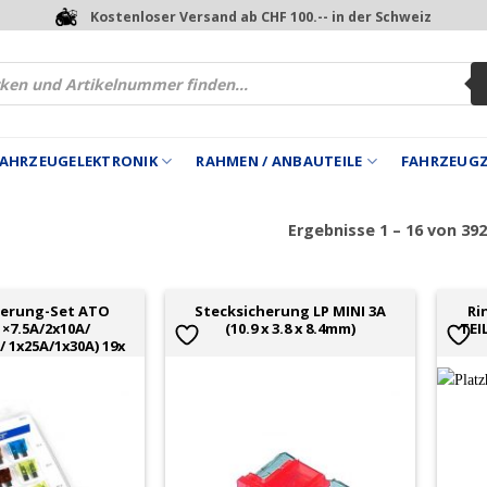
Kostenloser Versand ab CHF 100.-- in der Schweiz
 FAHRZEUGELEKTRONIK
RAHMEN / ANBAUTEILE
FAHRZEUG
Ergebnisse 1 – 16 von 39
herung-Set ATO
Stecksicherung LP MINI 3A
Ri
1×7.5A/2x10A/
(10.9 x 3.8 x 8.4mm)
TEI
/ 1x25A/1x30A) 19x