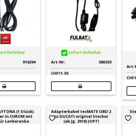
rt lieferbar
sofort lieferbar
016294
Art-Nr:
580259
Art-
CHF
11.50
CHF
YTONA (1 Stück)
Adapterkabel tecMATE OBD 2
Ste
er in CHROM mit
zu DUCATI original Stecker
für Lenkeranba
(ab Jg. 2010) (OPTI