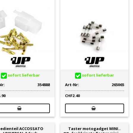
sofort lieferbar
sofort lieferbar
Nr:
354888
Art-Nr:
265065
5.90
CHF
2.40
edienteil ACCOSSATO
Taster motogadget MINI..