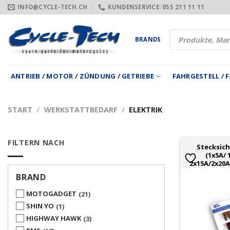
Zum
INFO@CYCLE-TECH.CH
KUNDENSERVICE: 055 211 11 11
Inhalt
springen
Products
BRANDS
search
ANTRIEB / MOTOR / ZÜNDUNG / GETRIEBE
FAHRGESTELL /
START
/
WERKSTATTBEDARF
/
ELEKTRIK
FILTERN NACH
Stecksic
(1x5A/ 
2x15A/2x20A
BRAND
MOTOGADGET
21
SHIN YO
1
HIGHWAY HAWK
3