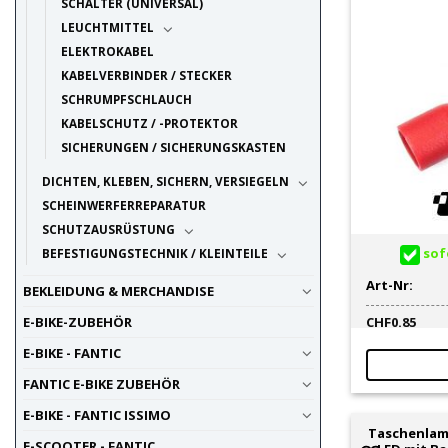
SCHALTER (UNIVERSAL)
LEUCHTMITTEL
ELEKTROKABEL
KABELVERBINDER / STECKER
SCHRUMPFSCHLAUCH
KABELSCHUTZ / -PROTEKTOR
SICHERUNGEN / SICHERUNGSKASTEN
DICHTEN, KLEBEN, SICHERN, VERSIEGELN
SCHEINWERFERREPARATUR
SCHUTZAUSRÜSTUNG
sofo
BEFESTIGUNGSTECHNIK / KLEINTEILE
Art-Nr:
BEKLEIDUNG & MERCHANDISE
CHF
0.85
E-BIKE-ZUBEHÖR
E-BIKE - FANTIC
FANTIC E-BIKE ZUBEHÖR
E-BIKE - FANTIC ISSIMO
Taschenlam
E-SCOOTER - FANTIC