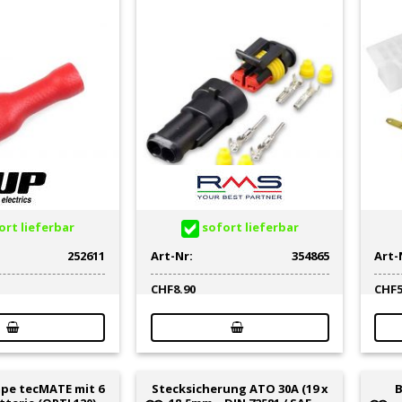
rt lieferbar
sofort lieferbar
252611
Art-Nr:
354865
Art-
CHF
8.90
CHF
pe tecMATE mit 6
Stecksicherung ATO 30A (19 x
B