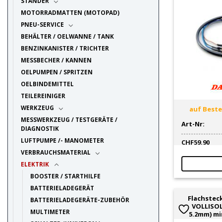
STÄNDER
MOTORRADMATTEN (MOTOPAD)
PNEU-SERVICE
BEHÄLTER / OELWANNE / TANK
BENZINKANISTER / TRICHTER
MESSBECHER / KANNEN
OELPUMPEN / SPRITZEN
OELBINDEMITTEL
TEILEREINIGER
WERKZEUG
auf Bestel
MESSWERKZEUG / TESTGERÄTE /
Art-Nr:
DIAGNOSTIK
LUFTPUMPE /- MANOMETER
CHF
59.90
VERBRAUCHSMATERIAL
ELEKTRIK
BOOSTER / STARTHILFE
BATTERIELADEGERÄT
Flachstec
BATTERIELADEGERÄTE-ZUBEHÖR
VOLLISOL
MULTIMETER
5.2mm) min