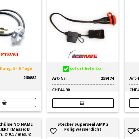
lung, 5 - 6 Tage
sofort lieferbar
260882
Art-Nr:
259174
Art-
CHF
44.90
CHF
khülse NO NAME
Stecker Superseal AMP 2
IERT (Masse: B
Polig wasserdicht
po
. Ø 0.5 / max. Ø