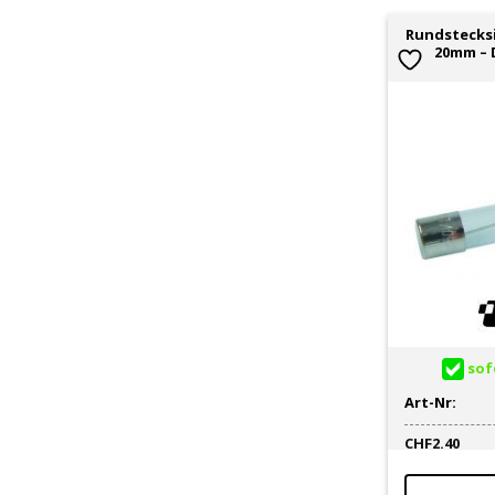
Rundstecksi
20mm – 
sofo
Art-Nr:
CHF
2.40