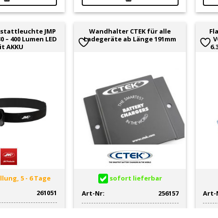
stattleuchte JMP
Wandhalter CTEK für alle
Fl
0 – 400 Lumen LED
Ladegeräte ab Länge 191mm
V
it AKKU
6.
lung, 5 - 6 Tage
sofort lieferbar
261051
Art-Nr:
256157
Art-
CHF
10.55
CHF