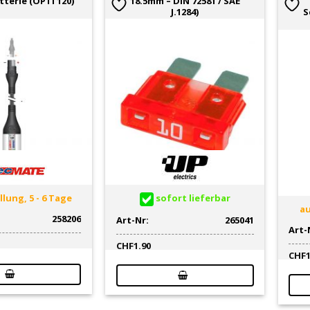
tterie (OPTI 120)
18.5mm – DIN 72581 / SAE
J.1284)
S
lung, 5 - 6 Tage
sofort lieferbar
au
258206
Art-Nr:
265041
Art-
CHF
1.90
CHF