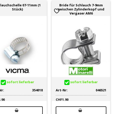
lauchschelle 07-11mm (1
Bride für Schlauch 7-9mm
Stück)
zwischen Zylinderkopf und
Vergaser AM6
sofort lieferbar
sofort lieferbar
Nr:
354018
Art-Nr:
046521
3.90
CHF
1.90