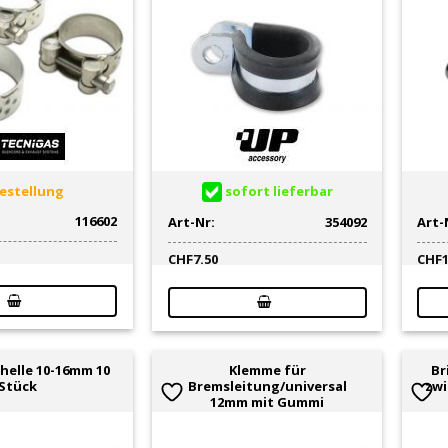
estellung
sofort lieferbar
116602
Art-Nr:
354092
Art-
CHF
7.50
CHF
helle 10-16mm 10
Klemme für
Br
Stück
Bremsleitung/universal
zwi
12mm mit Gummi