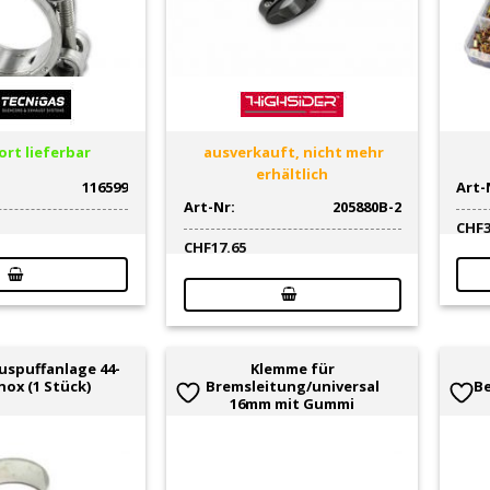
rt lieferbar
ausverkauft, nicht mehr
erhältlich
116599
Art-
Art-Nr:
205880B-2
CHF
CHF
17.65
Auspuffanlage 44-
Klemme für
nox (1 Stück)
Bremsleitung/universal
Be
16mm mit Gummi