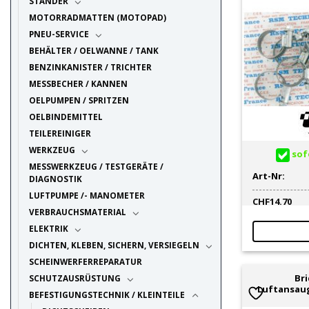
STÄNDER
MOTORRADMATTEN (MOTOPAD)
PNEU-SERVICE
BEHÄLTER / OELWANNE / TANK
BENZINKANISTER / TRICHTER
MESSBECHER / KANNEN
OELPUMPEN / SPRITZEN
OELBINDEMITTEL
TEILEREINIGER
WERKZEUG
sofo
MESSWERKZEUG / TESTGERÄTE /
Art-Nr:
DIAGNOSTIK
LUFTPUMPE /- MANOMETER
CHF
14.70
VERBRAUCHSMATERIAL
ELEKTRIK
DICHTEN, KLEBEN, SICHERN, VERSIEGELN
SCHEINWERFERREPARATUR
Br
SCHUTZAUSRÜSTUNG
Luftansau
BEFESTIGUNGSTECHNIK / KLEINTEILE