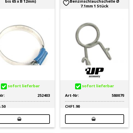
bis 65 x B 12mm)
Benzinschlauchschelle Ø
7.1mm 1 Stück
sofort lieferbar
sofort lieferbar
Nr:
252403
Art-Nr:
580079
5.50
CHF
1.90