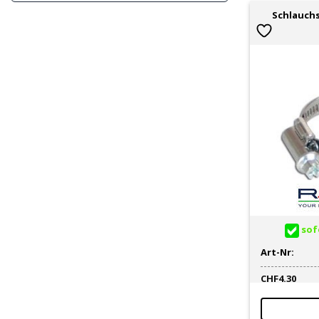
Schlauchs
sofo
Art-Nr:
CHF
4.30