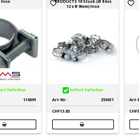
Inox
PRODUCTS 10 Stück (Ø 8 bis
12 x B 9mm) Inox
rt lieferbar
sofort lieferbar
116591
Art-Nr:
255611
Art-
CHF
13.85
CHF