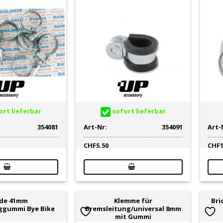
rt lieferbar
sofort lieferbar
354081
Art-Nr:
354091
Art-
CHF
5.50
CHF
ide 41mm
Klemme für
Bri
ggummi Bye Bike
Bremsleitung/universal 8mm
mit Gummi