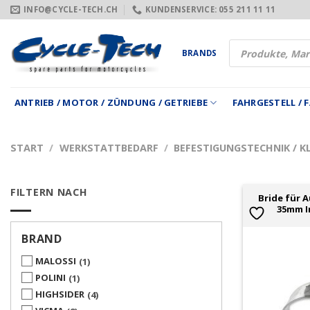
Zum
INFO@CYCLE-TECH.CH
KUNDENSERVICE: 055 211 11 11
Inhalt
springen
Products
BRANDS
search
ANTRIEB / MOTOR / ZÜNDUNG / GETRIEBE
FAHRGESTELL /
START
/
WERKSTATTBEDARF
/
BEFESTIGUNGSTECHNIK / KL
FILTERN NACH
Bride für 
35mm I
BRAND
MALOSSI
1
POLINI
1
HIGHSIDER
4