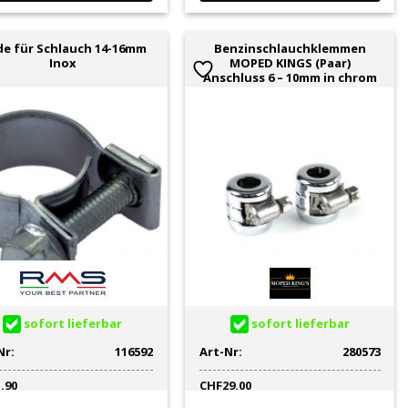
de für Schlauch 14-16mm
Benzinschlauchklemmen
Inox
MOPED KINGS (Paar)
Anschluss 6 – 10mm in chrom
sofort lieferbar
sofort lieferbar
Nr:
116592
Art-Nr:
280573
1.90
CHF
29.00