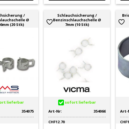
hsicherung /
Schlauchsicherung /
Bri
lauchschelle Ø
Benzinschlauchschelle Ø
 6mm (20 Stk)
7mm (10 Stk)
rt lieferbar
sofort lieferbar
354075
Art-Nr:
354066
Art-
CHF
12.70
CHF