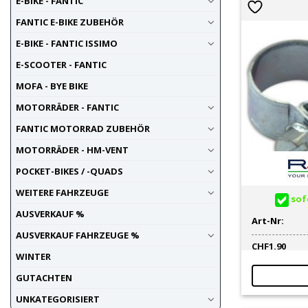
E-BIKE - FANTIC
FANTIC E-BIKE ZUBEHÖR
E-BIKE - FANTIC ISSIMO
E-SCOOTER - FANTIC
MOFA - BYE BIKE
MOTORRÄDER - FANTIC
FANTIC MOTORRAD ZUBEHÖR
MOTORRÄDER - HM-VENT
POCKET-BIKES / -QUADS
WEITERE FAHRZEUGE
sofo
AUSVERKAUF %
Art-Nr:
AUSVERKAUF FAHRZEUGE %
CHF
1.90
WINTER
GUTACHTEN
UNKATEGORISIERT