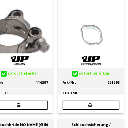
sofort lieferbar
sofort lieferbar
Nr:
116597
Art-Nr:
251596
13.90
CHF
3.90
auchbride NO NAME (Ø 50
Schlauchsicherung /