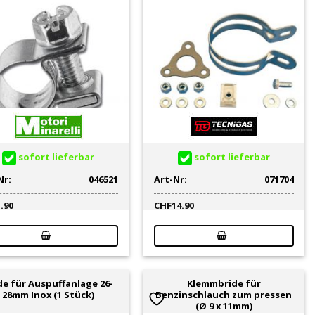
sofort lieferbar
sofort lieferbar
Nr:
046521
Art-Nr:
071704
1.90
CHF
14.90
de für Auspuffanlage 26-
Klemmbride für
28mm Inox (1 Stück)
Benzinschlauch zum pressen
(Ø 9 x 11mm)