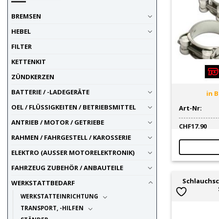
Sattelstütze / -Zubehör
1
Zubehör
4
BREMSEN
Zubehör
1
HEBEL
Zubehör / Kleinteile
1
FILTER
KETTENKIT
ZÜNDKERZEN
BATTERIE / -LADEGERÄTE
in B
OEL / FLÜSSIGKEITEN / BETRIEBSMITTEL
Art-Nr:
ANTRIEB / MOTOR / GETRIEBE
CHF
17.90
RAHMEN / FAHRGESTELL / KAROSSERIE
ELEKTRO (AUSSER MOTORELEKTRONIK)
FAHRZEUG ZUBEHÖR / ANBAUTEILE
Schlauchsc
WERKSTATTBEDARF
WERKSTATTEINRICHTUNG
TRANSPORT, -HILFEN