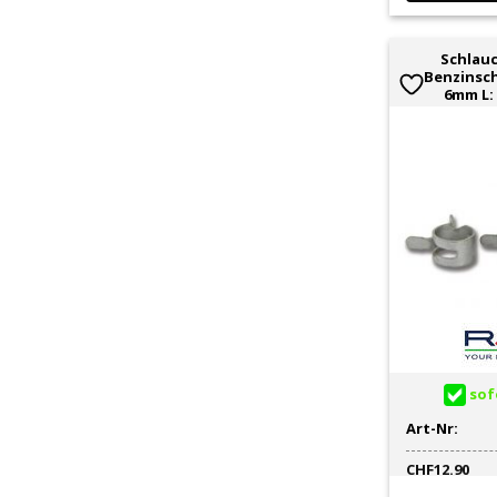
Schlauc
Benzinsch
6mm L:
sofo
Art-Nr:
CHF
12.90