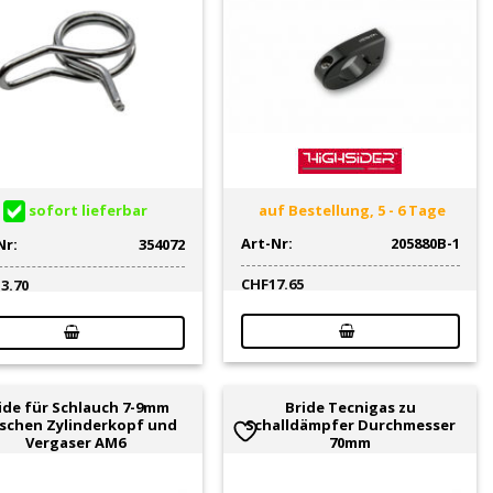
sofort lieferbar
auf Bestellung, 5 - 6 Tage
Art-Nr:
205880B-1
Nr:
354072
CHF
17.65
13.70
ide für Schlauch 7-9mm
Bride Tecnigas zu
schen Zylinderkopf und
Schalldämpfer Durchmesser
Vergaser AM6
70mm