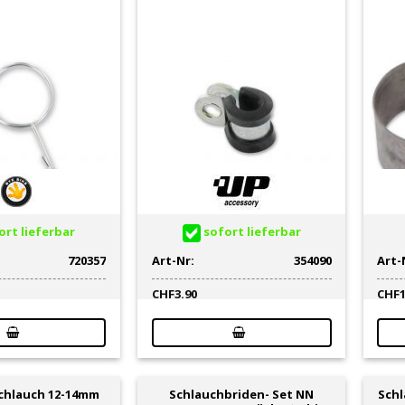
rt lieferbar
sofort lieferbar
720357
Art-Nr:
354090
Art-
CHF
3.90
CHF
Schlauch 12-14mm
Schlauchbriden- Set NN
Schl