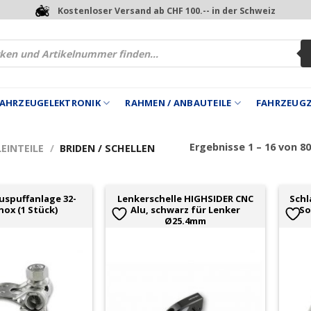
Kostenloser Versand ab CHF 100.-- in der Schweiz
 FAHRZEUGELEKTRONIK
RAHMEN / ANBAUTEILE
FAHRZEUG
Ergebnisse 1 – 16 von 8
EINTEILE
/
BRIDEN / SCHELLEN
Auspuffanlage 32-
Lenkerschelle HIGHSIDER CNC
Schl
nox (1 Stück)
Alu, schwarz für Lenker
So
Ø25.4mm