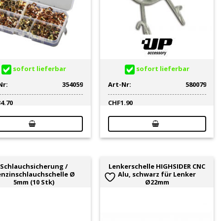
sofort lieferbar
sofort lieferbar
Nr:
354059
Art-Nr:
580079
34.70
CHF
1.90
Schlauchsicherung /
Lenkerschelle HIGHSIDER CNC
nzinschlauchschelle Ø
Alu, schwarz für Lenker
5mm (10 Stk)
Ø22mm