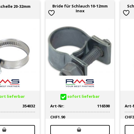
Bride für Schlauch 10-12mm
Sch
chelle 20-32mm
Inox
rt lieferbar
sofort lieferbar
354032
Art-Nr:
116590
Art-
CHF
1.90
CHF