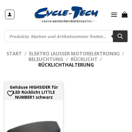
Zum
Inhalt
springen
Products
search
START
/
ELEKTRO (AUSSER MOTORELEKTRONIK)
/
BELEUCHTUNG
/
RÜCKLICHT
/
RÜCKLICHTHALTERUNG
Gehäuse HIGHSIDER für
LED Rücklicht LITTLE
NUMBER1 schwarz