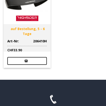
auf Bestellung, 5 - 6
Tage
Art-Nr:
206410H
CHF
33.90