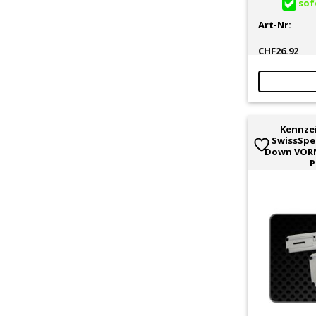
sofo
Art-Nr:
CHF
26.92
Kennze
SwissSpe
Down VOR
P