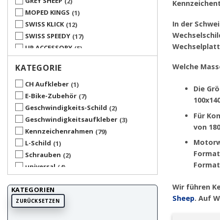
GREY SHEEP
2
Kennzeichent
MOPED KINGS
1
In der Schwe
SWISS KLICK
12
Wechselschil
SWISS SPEEDY
17
Wechselplat
UP ACCESSORY
5
UP UNIVERSAL PRODUCTS
2
Welche Masse
KATEGORIE
CH Aufkleber
1
Die Gr
E-Bike-Zubehör
7
100x14
Geschwindigkeits-Schild
2
Für Kon
Geschwindigkeitsaufkleber
3
von 18
Kennzeichenrahmen
79
Motor
L-Schild
1
Format
Schrauben
2
Format
universal
4
Wir führen K
KATEGORIEN
Sheep
. Auf 
ZURÜCKSETZEN