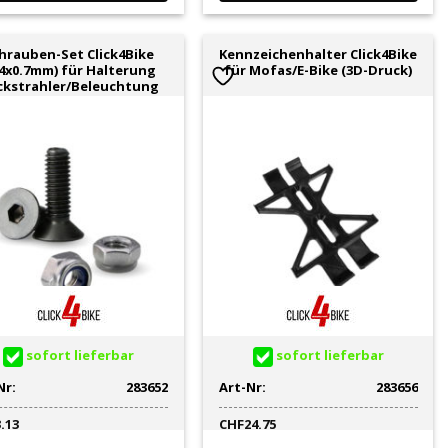
hrauben-Set Click4Bike
Kennzeichenhalter Click4Bike
4x0.7mm) für Halterung
für Mofas/E-Bike (3D-Druck)
ckstrahler/Beleuchtung
sofort lieferbar
sofort lieferbar
Nr:
283652
Art-Nr:
283656
3.13
CHF
24.75