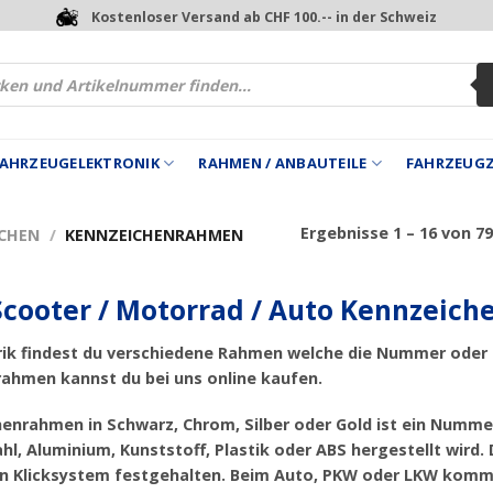
Kostenloser Versand ab CHF 100.-- in der Schweiz
 FAHRZEUGELEKTRONIK
RAHMEN / ANBAUTEILE
FAHRZEUG
Ergebnisse 1 – 16 von 7
CHEN
/
KENNZEICHENRAHMEN
Scooter / Motorrad / Auto Kennzeic
rik findest du verschiedene
Rahmen
welche die Nummer oder 
rahmen
kannst du bei uns online kaufen.
henrahmen in
Schwarz, Chrom, Silber oder Gold
ist ein
Numme
ahl, Aluminium, Kunststoff, Plastik oder ABS
hergestellt wird
in
Klicksystem
festgehalten. Beim Auto, PKW oder LKW kommen 