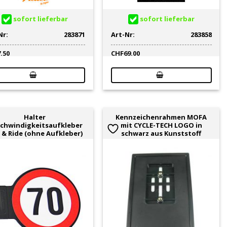
sofort lieferbar
sofort lieferbar
Nr:
283871
Art-Nr:
283858
7.50
CHF
69.00
Halter
Kennzeichenrahmen MOFA
chwindigkeitsaufkleber
mit CYCLE-TECH LOGO in
p & Ride (ohne Aufkleber)
schwarz aus Kunststoff