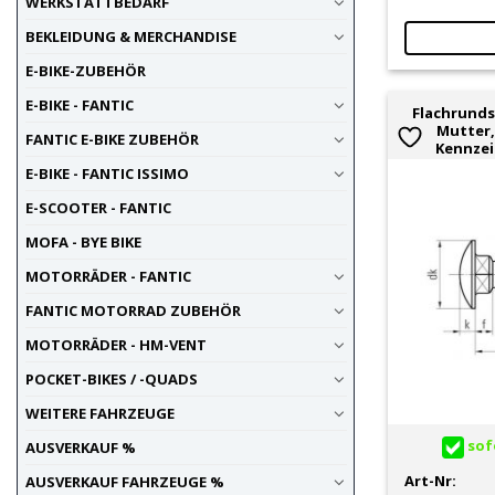
WERKSTATTBEDARF
BEKLEIDUNG & MERCHANDISE
E-BIKE-ZUBEHÖR
E-BIKE - FANTIC
Flachrunds
Mutter,
FANTIC E-BIKE ZUBEHÖR
Kennze
E-BIKE - FANTIC ISSIMO
E-SCOOTER - FANTIC
MOFA - BYE BIKE
MOTORRÄDER - FANTIC
FANTIC MOTORRAD ZUBEHÖR
MOTORRÄDER - HM-VENT
POCKET-BIKES / -QUADS
WEITERE FAHRZEUGE
sofo
AUSVERKAUF %
Art-Nr:
AUSVERKAUF FAHRZEUGE %