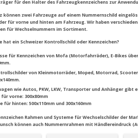
räger für den Halter des Fahrzeugkennzeichens zur Anwend
iz können zwei Fahrzeuge auf einem Nummernschild eingelös
der
für vorne und hinten am Fahrzeug. Wir haben verschied
ten für Wechselnummern im Sortiment.
 hat ein Schweizer Kontrollschild oder Kennzeichen?
össe für Kennzeichen von
Mofa
(Motorfahrräder),
E-Bikes
über
0mm.
trollschilder von
Kleinmotorräder, Moped, Motorrad, Scooter,
0x140mm.
wagen wie
Autos, PKW, LKW, Transporter und Anhänger
gibt e
 für vorne: 300x80mm
e für hinten: 500x110mm und 300x160mm
ennzeichen Rahmen und Systeme für Wechselschilder der Ma
Wunsch können auch Nummernrahmen mit
Händlereindruck
(A