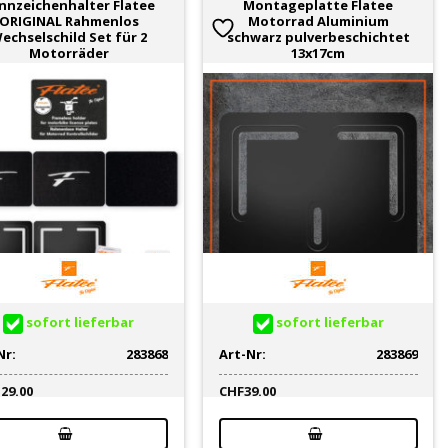
nnzeichenhalter Flatee
Montageplatte Flatee
ORIGINAL Rahmenlos
Motorrad Aluminium
echselschild Set für 2
schwarz pulverbeschichtet
Motorräder
13x17cm
sofort lieferbar
sofort lieferbar
Nr:
283868
Art-Nr:
283869
129.00
CHF
39.00