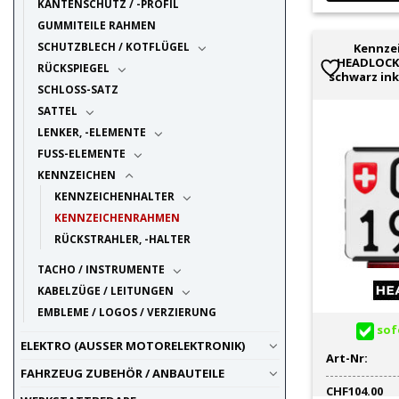
KANTENSCHUTZ / -PROFIL
GUMMITEILE RAHMEN
SCHUTZBLECH / KOTFLÜGEL
Kennze
HEADLOCK 
RÜCKSPIEGEL
schwarz ink
SCHLOSS-SATZ
SATTEL
LENKER, -ELEMENTE
FUSS-ELEMENTE
KENNZEICHEN
KENNZEICHENHALTER
KENNZEICHENRAHMEN
RÜCKSTRAHLER, -HALTER
TACHO / INSTRUMENTE
KABELZÜGE / LEITUNGEN
EMBLEME / LOGOS / VERZIERUNG
sofo
ELEKTRO (AUSSER MOTORELEKTRONIK)
Art-Nr:
FAHRZEUG ZUBEHÖR / ANBAUTEILE
CHF
104.00