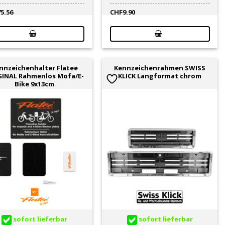
75.56
CHF
9.90
nnzeichenhalter Flatee
Kennzeichenrahmen SWISS
GINAL Rahmenlos Mofa/E-
KLICK Langformat chrom
Bike 9x13cm
sofort lieferbar
sofort lieferbar