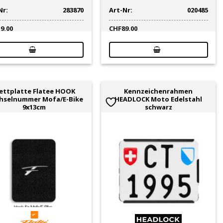
Nr:
283870
Art-Nr:
020485
19.00
CHF
89.00
lettplatte Flatee HOOK
Kennzeichenrahmen
hselnummer Mofa/E-Bike
HEADLOCK Moto Edelstahl
9x13cm
schwarz