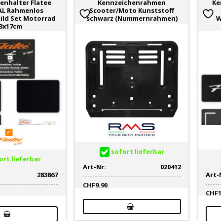
enhalter Flatee
Kennzeichenrahmen
Ke
AL Rahmenlos
Scooter/Moto Kunststoff
ild Set Motorrad
schwarz (Nummernrahmen)
W
3x17cm
sofort lieferbar
rt lieferbar
Art-Nr:
020412
283867
Art-
CHF
9.90
CHF