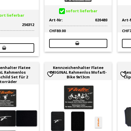
sofort lieferbar
rt lieferbar
Art-Nr:
020489
Art-
256312
CHF
89.00
CHF
enhalter Flatee
Kennzeichenhalter Flatee
AL Rahmenlos
ORIGINAL Rahmenlos Mofa/E-
Ges
child Set für 2
Bike 9x13cm
Cli
torräder