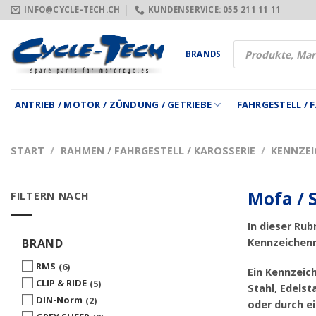
Zum
INFO@CYCLE-TECH.CH
KUNDENSERVICE: 055 211 11 11
Inhalt
springen
Products
BRANDS
search
ANTRIEB / MOTOR / ZÜNDUNG / GETRIEBE
FAHRGESTELL /
START
/
RAHMEN / FAHRGESTELL / KAROSSERIE
/
KENNZEI
Mofa / 
FILTERN NACH
In dieser Rub
BRAND
Kennzeichen
RMS
6
Ein Kennzeic
CLIP & RIDE
5
Stahl, Edelst
DIN-Norm
2
oder durch e