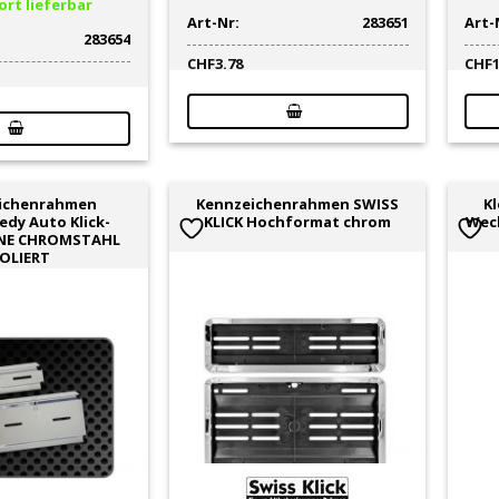
rt lieferbar
Art-Nr:
283651
Art-
283654
CHF
3.78
CHF
ichenrahmen
Kennzeichenrahmen SWISS
K
edy Auto Klick-
KLICK Hochformat chrom
Wec
NE CHROMSTAHL
OLIERT