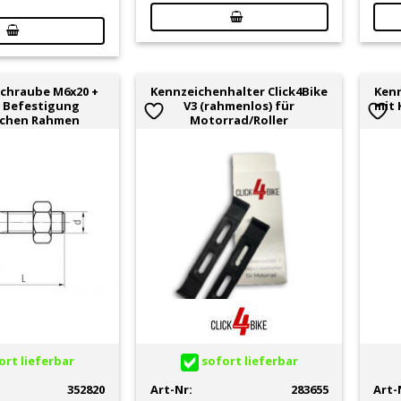
chraube M6x20 +
Kennzeichenhalter Click4Bike
Kenn
 Befestigung
V3 (rahmenlos) für
mit 
ichen Rahmen
Motorrad/Roller
rt lieferbar
sofort lieferbar
352820
Art-Nr:
283655
Art-