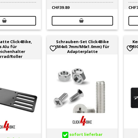
CHF
39.89
CHF
atte Click4Bike,
Schrauben-Set Click4Bike
Ke
s Alu für
(M4x0.7mm/M6x1.0mm) für
ORI
ichenhalter
Adapterplatte
rad/Roller
sofort lieferbar