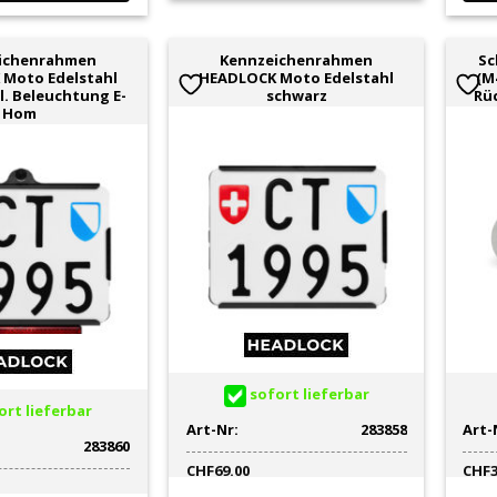
ichenrahmen
Kennzeichenrahmen
Sc
Moto Edelstahl
HEADLOCK Moto Edelstahl
(M
l. Beleuchtung E-
schwarz
Rü
Hom
sofort lieferbar
rt lieferbar
Art-Nr:
283858
Art-
283860
CHF
69.00
CHF