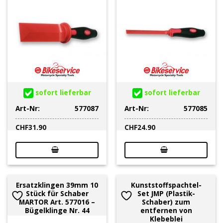
sofort lieferbar
sofort lieferbar
Art-Nr:
577087
Art-Nr:
577085
CHF
31.90
CHF
24.90
Ersatzklingen 39mm 10
Kunststoffspachtel-
Stück für Schaber
Set JMP (Plastik-
MARTOR Art. 577016 –
Schaber) zum
Bügelklinge Nr. 44
entfernen von
Klebeblei