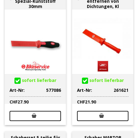
Spezial-Kunststoff
entfernen von
30mm
Dichtungen, Kl
sofort lieferbar
sofort lieferbar
Art-Nr:
577086
Art-Nr:
261621
CHF
27.90
CHF
21.90
Schaberset 5 teilig für
Schaber MARTOR