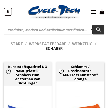
Zum
Inhalt
springen
Products
search
START
/
WERKSTATTBEDARF
/
WERKZEUG
/
SCHABER
Kunststoffspachtel NO
Schlamm-/
NAME (Plastik-
Dreckspachtel
Schaber) zum
MX/Cross Kunststoff
entfernen von
orange
Dichtungen