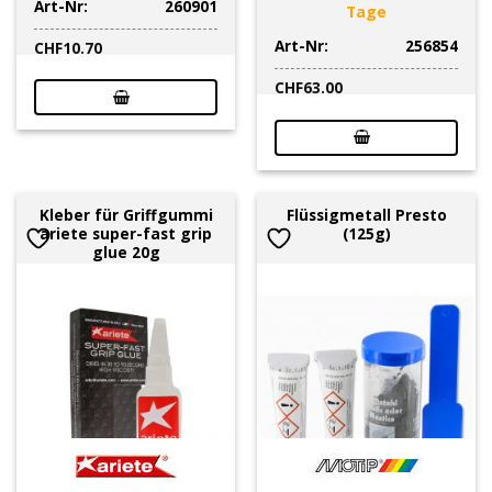
Art-Nr:
260901
Tage
Art-Nr:
256854
CHF
10.70
CHF
63.00
Kleber für Griffgummi
Flüssigmetall Presto
ariete super-fast grip
(125g)
glue 20g