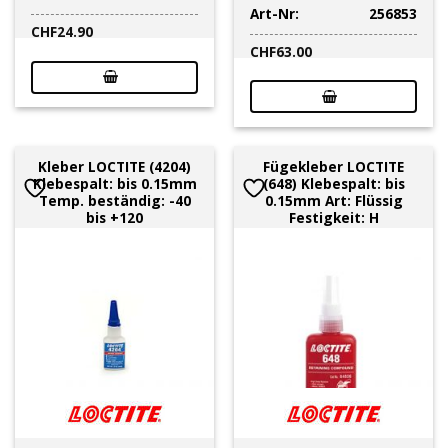
Art-Nr:
256853
CHF
24.90
CHF
63.00
Kleber LOCTITE (4204)
Fügekleber LOCTITE
Klebespalt: bis 0.15mm
(648) Klebespalt: bis
Temp. beständig: -40
0.15mm Art: Flüssig
bis +120
Festigkeit: H