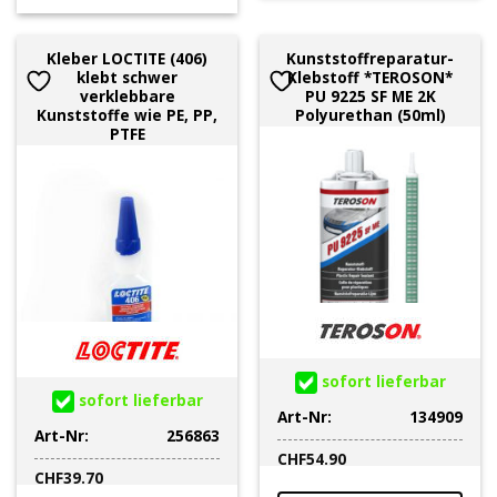
Kleber LOCTITE (406)
Kunststoffreparatur-
klebt schwer
Klebstoff *TEROSON*
verklebbare
PU 9225 SF ME 2K
Kunststoffe wie PE, PP,
Polyurethan (50ml)
PTFE
sofort lieferbar
sofort lieferbar
Art-Nr:
134909
Art-Nr:
256863
CHF
54.90
CHF
39.70