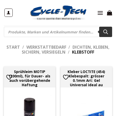
Zum
Inhalt
springen
Products
search
START
/
WERKSTATTBEDARF
/
DICHTEN, KLEBEN,
SICHERN, VERSIEGELN
/
KLEBSTOFF
Sprühleim MOTIP
Kleber LOCTITE (454)
(200ml), für Dauer- als
Klebespalt: grösser
auch vorübergehende
0.1mm Art: Gel
Haftung
Universal ideal au