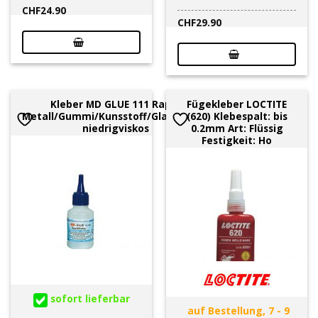
CHF
24.90
CHF
29.90
Kleber MD GLUE 111 Rapid
Fügekleber LOCTITE
Metall/Gummi/Kunsstoff/Glas/Leder,
(620) Klebespalt: bis
niedrigviskos
0.2mm Art: Flüssig
Festigkeit: Ho
sofort lieferbar
auf Bestellung, 7 - 9