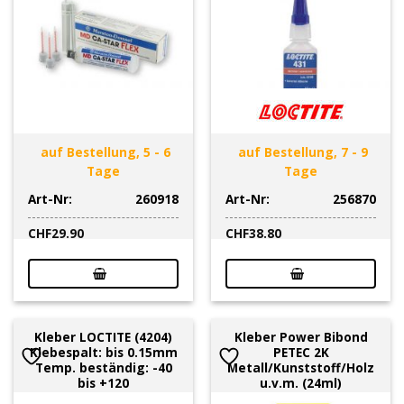
auf Bestellung, 5 - 6
auf Bestellung, 7 - 9
Tage
Tage
Art-Nr:
260918
Art-Nr:
256870
CHF
29.90
CHF
38.80
Kleber LOCTITE (4204)
Kleber Power Bibond
Klebespalt: bis 0.15mm
PETEC 2K
Temp. beständig: -40
Metall/Kunststoff/Holz
bis +120
u.v.m. (24ml)