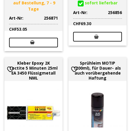
auf Bestellung, 7 - 9
sofort lieferbar
Tage
Art-Nr:
256856
Art-Nr:
256871
CHF
69.30
CHF
53.05
Kleber Epoxy 2K
Sprühleim MOTIP
Loctite 5 Minuten 25ml
(200ml), für Dauer- als
EA 3450 Flüssigmetall
auch vorübergehende
NML
Haftung