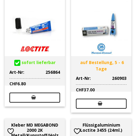
sofort lieferbar
auf Bestellung, 5 - 6
Tage
Art-Nr:
256864
Art-Nr:
260903
CHF
6.80
CHF
37.00
Kleber MD MEGABOND
Flüssigaluminium
2000 2K
Loctite 3455 (24ml.)
Metall/Kunsstoff/Holz