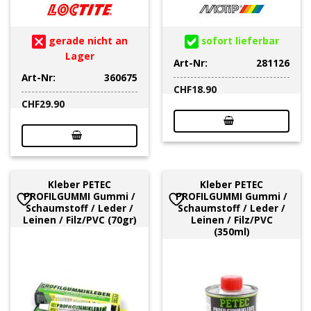
gerade nicht an
sofort lieferbar
Lager
Art-Nr:
281126
Art-Nr:
360675
CHF
18.90
CHF
29.90
Kleber PETEC
Kleber PETEC
PROFILGUMMI Gummi /
PROFILGUMMI Gummi /
Schaumstoff / Leder /
Schaumstoff / Leder /
Leinen / Filz/PVC (70gr)
Leinen / Filz/PVC
(350ml)