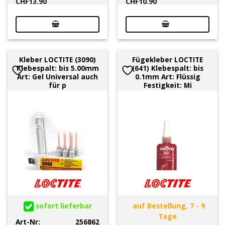
CHF
13.90
CHF
10.90
Kleber LOCTITE (3090)
Fügekleber LOCTITE
Klebespalt: bis 5.00mm
(641) Klebespalt: bis
Art: Gel Universal auch
0.1mm Art: Flüssig
für p
Festigkeit: Mi
sofort lieferbar
auf Bestellung, 7 - 9
Tage
Art-Nr:
256862