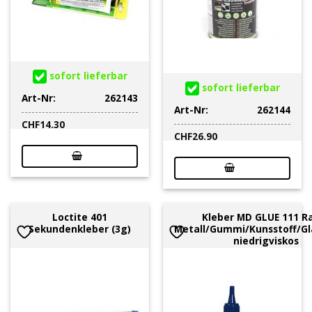
sofort lieferbar
sofort lieferbar
Art-Nr:
262143
Art-Nr:
262144
CHF
14.30
CHF
26.90
Loctite 401
Kleber MD GLUE 111 R
Sekundenkleber (3g)
Metall/Gummi/Kunsstoff/Gl
niedrigviskos