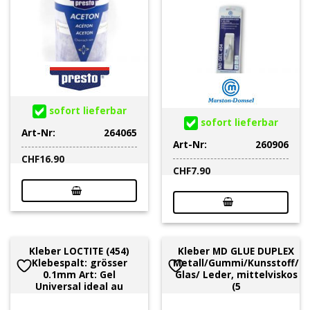
sofort lieferbar
sofort lieferbar
Art-Nr:
264065
Art-Nr:
260906
CHF
16.90
CHF
7.90
Kleber LOCTITE (454)
Kleber MD GLUE DUPLEX
Klebespalt: grösser
Metall/Gummi/Kunsstoff/
0.1mm Art: Gel
Glas/ Leder, mittelviskos
Universal ideal au
(5