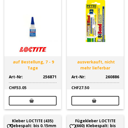
auf Bestellung, 7 - 9
ausverkauft, nicht
Tage
mehr lieferbar
Art-Nr:
256871
Art-Nr:
260886
CHF
53.05
CHF
27.50
Kleber LOCTITE (435)
Fügekleber LOCTITE
Klebespalt: bis 0.15mm
(660) Klebespalt: bis