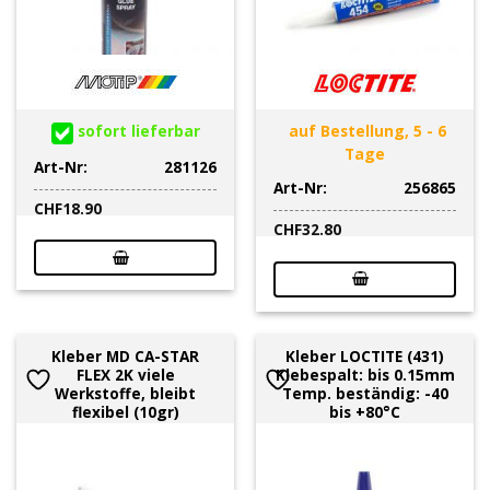
sofort lieferbar
auf Bestellung, 5 - 6
Tage
Art-Nr:
281126
Art-Nr:
256865
CHF
18.90
CHF
32.80
Kleber MD CA-STAR
Kleber LOCTITE (431)
FLEX 2K viele
Klebespalt: bis 0.15mm
Werkstoffe, bleibt
Temp. beständig: -40
flexibel (10gr)
bis +80°C