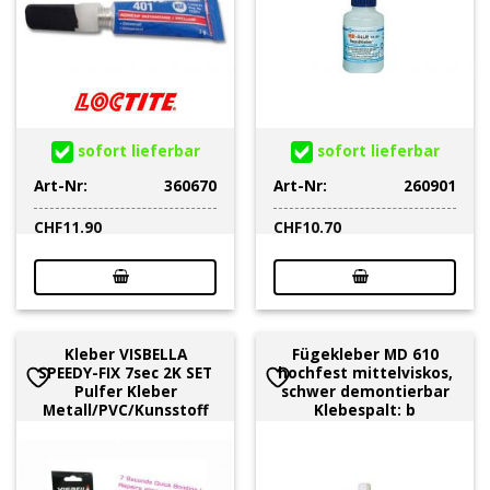
sofort lieferbar
sofort lieferbar
Art-Nr:
360670
Art-Nr:
260901
CHF
11.90
CHF
10.70
Kleber VISBELLA
Fügekleber MD 610
SPEEDY-FIX 7sec 2K SET
hochfest mittelviskos,
Pulfer Kleber
schwer demontierbar
Metall/PVC/Kunsstoff
Klebespalt: b