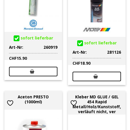
sofort lieferbar
sofort lieferbar
Art-Nr:
260919
Art-Nr:
281126
CHF
15.90
CHF
18.90
Aceton PRESTO
Kleber MD GLUE / GEL
(1000ml)
454 Rapid
Metall/Holz/Kunststoff,
verläuft nicht, ver