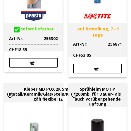
sofort lieferbar
auf Bestellung, 7 - 9
Tage
Art-Nr:
255302
Art-Nr:
256871
CHF
18.35
CHF
53.05
Kleber MD POX 2K 5min
Sprühleim MOTIP
Metall/Keramik/Glas/Stein/Kunsstoff,
(200ml), für Dauer- als
zäh flexibel (2
auch vorübergehende
Haftung