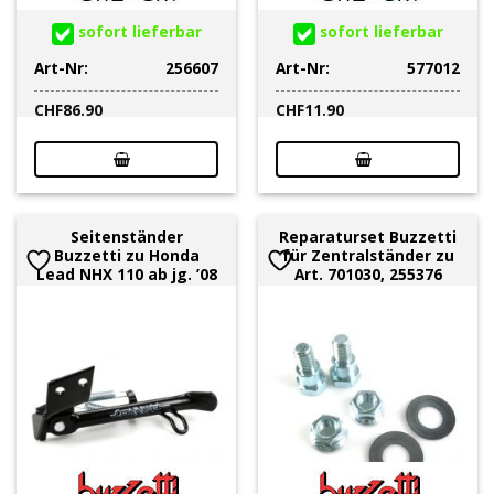
sofort lieferbar
sofort lieferbar
Art-Nr:
256607
Art-Nr:
577012
CHF
86.90
CHF
11.90
Seitenständer
Reparaturset Buzzetti
Buzzetti zu Honda
für Zentralständer zu
Lead NHX 110 ab jg. ’08
Art. 701030, 255376