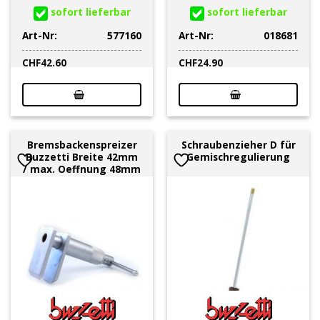
sofort lieferbar
sofort lieferbar
Art-Nr:
577160
Art-Nr:
018681
CHF
42.60
CHF
24.90
Bremsbackenspreizer
Schraubenzieher D für
Buzzetti Breite 42mm
Gemischregulierung
/ max. Oeffnung 48mm