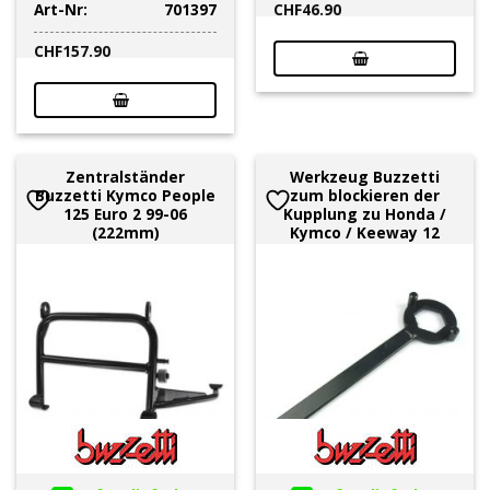
Art-Nr:
701397
CHF
46.90
CHF
157.90
Zentralständer
Werkzeug Buzzetti
Buzzetti Kymco People
zum blockieren der
125 Euro 2 99-06
Kupplung zu Honda /
(222mm)
Kymco / Keeway 12