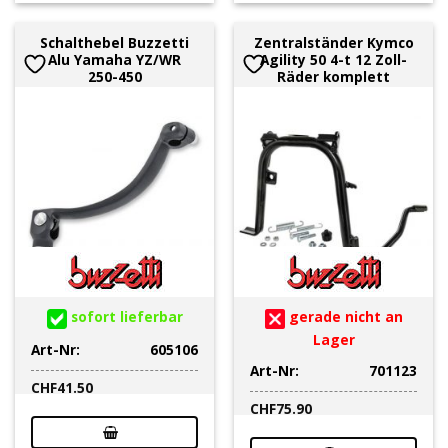
Schalthebel Buzzetti
Zentralständer Kymco
Alu Yamaha YZ/WR
Agility 50 4-t 12 Zoll-
250-450
Räder komplett
sofort lieferbar
gerade nicht an
Lager
Art-Nr:
605106
Art-Nr:
701123
CHF
41.50
CHF
75.90