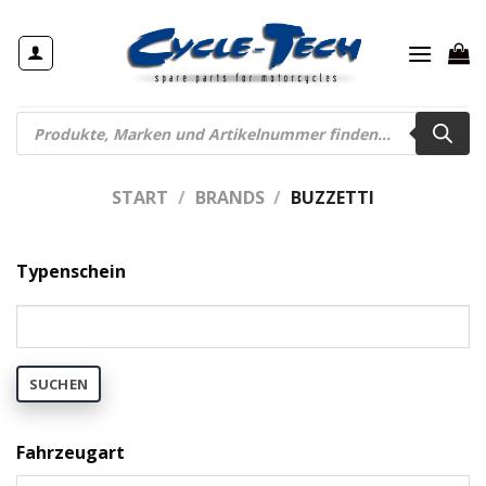
Zum
Inhalt
springen
Products
search
START
/
BRANDS
/
BUZZETTI
Typenschein
SUCHEN
Fahrzeugart