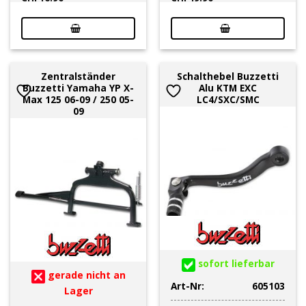
Zentralständer
Schalthebel Buzzetti
Buzzetti Yamaha YP X-
Alu KTM EXC
Max 125 06-09 / 250 05-
LC4/SXC/SMC
09
sofort lieferbar
gerade nicht an
Art-Nr:
605103
Lager