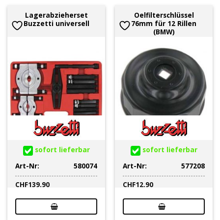
Lagerabzieherset
Oelfilterschlüssel
Buzzetti universell
76mm für 12 Rillen
(BMW)
sofort lieferbar
sofort lieferbar
Art-Nr:
580074
Art-Nr:
577208
CHF
139.90
CHF
12.90