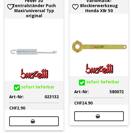
Feder zu
Variomatik-
Zentralständer Puch
Blockierwerkzeug
Maxi/universal Typ
Honda X8r 50
original
sofort lieferbar
sofort lieferbar
Art-Nr:
580072
Art-Nr:
023132
CHF
24.90
CHF
2.90