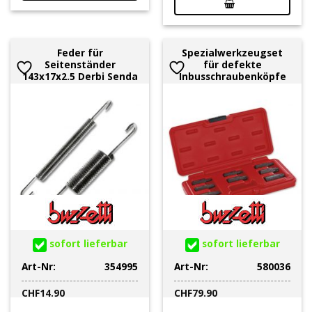
Feder für
Spezialwerkzeugset
Seitenständer
für defekte
143x17x2.5 Derbi Senda
Inbusschraubenköpfe
sofort lieferbar
sofort lieferbar
Art-Nr:
354995
Art-Nr:
580036
CHF
14.90
CHF
79.90