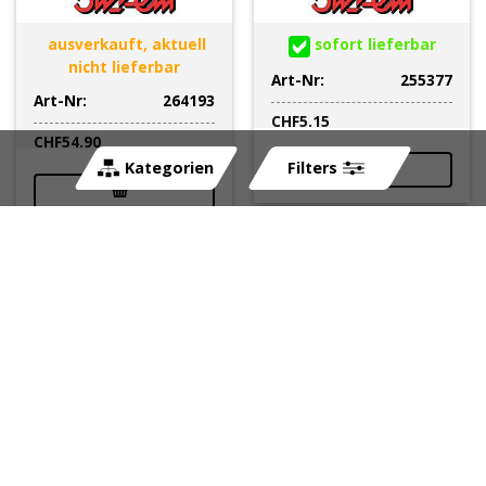
ausverkauft, aktuell
sofort lieferbar
nicht lieferbar
Art-Nr:
255377
Art-Nr:
264193
CHF
5.15
CHF
54.90
Kategorien
Filters
Alufüsse für
Schlauch Zange
Zentralständer Vespa
BUZZETTI für Benzin
PK/PX/PE/T5
oder Oelschläuche