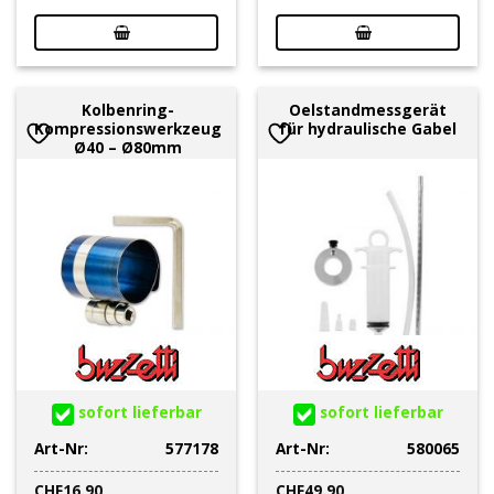
Kolbenring-
Oelstandmessgerät
Kompressionswerkzeug
für hydraulische Gabel
Ø40 – Ø80mm
sofort lieferbar
sofort lieferbar
Art-Nr:
577178
Art-Nr:
580065
CHF
16.90
CHF
49.90