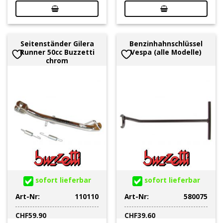
Seitenständer Gilera
Benzinhahnschlüssel
Runner 50cc Buzzetti
Vespa (alle Modelle)
chrom
sofort lieferbar
sofort lieferbar
Art-Nr:
110110
Art-Nr:
580075
CHF
59.90
CHF
39.60