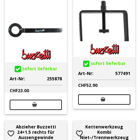
sofort lieferbar
sofort lieferbar
Art-Nr:
577491
Art-Nr:
255878
CHF
52.90
CHF
23.00
Abzieher Buzzetti
Kettenwerkzeug
24×1.5 rechts für
Kombi
Aussengewinde
Niet-/Trennwerkzeug