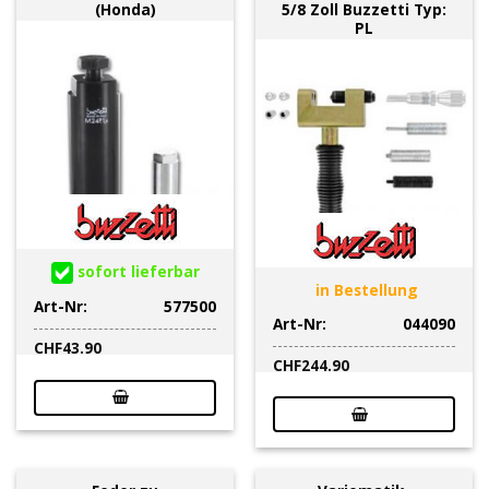
(Honda)
5/8 Zoll Buzzetti Typ:
PL
sofort lieferbar
in Bestellung
Art-Nr:
577500
Art-Nr:
044090
CHF
43.90
CHF
244.90